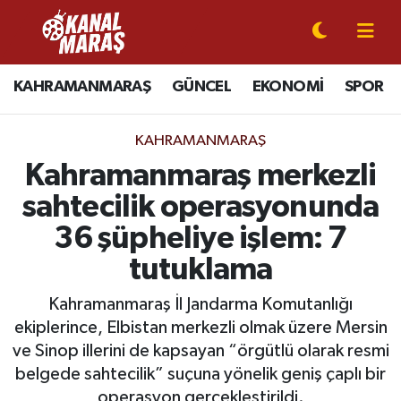
CANLI YAYIN
Kahramanmaraş Nöbetçi Eczaneler
KAHRAMANMARAŞ
GÜNCEL
EKONOMİ
SPOR
KAHRAMANMARAŞ
Kahramanmaraş Hava Durumu
KAHRAMANMARAŞ
GÜNCEL
Kahramanmaraş Namaz Vakitleri
Kahramanmaraş merkezli
sahtecilik operasyonunda
SPOR
Kahramanmaraş Trafik Yoğunluk Haritası
36 şüpheliye işlem: 7
SİYASET
Süper Lig Puan Durumu ve Fikstür
tutuklama
EKONOMİ
Tüm Manşetler
Kahramanmaraş İl Jandarma Komutanlığı
ekiplerince, Elbistan merkezli olmak üzere Mersin
GÜNDEM
Son Dakika Haberleri
ve Sinop illerini de kapsayan “örgütlü olarak resmi
belgede sahtecilik” suçuna yönelik geniş çaplı bir
MAGAZİN
Haber Arşivi
operasyon gerçekleştirildi.