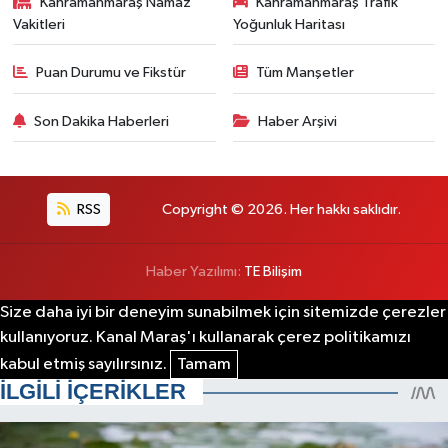
Kahramanmaraş Namaz
Kahramanmaraş Trafik
Vakitleri
Yoğunluk Haritası
Puan Durumu ve Fikstür
Tüm Manşetler
Son Dakika Haberleri
Haber Arşivi
RSS
Copyright © 2026. Her hakkı saklıdır.
Haber Yazılımı:
TE Bilişim
Size daha iyi bir deneyim sunabilmek için sitemizde çerezler
kullanıyoruz. Kanal Maraş'ı kullanarak çerez politikamızı
kabul etmiş sayılırsınız.
Tamam