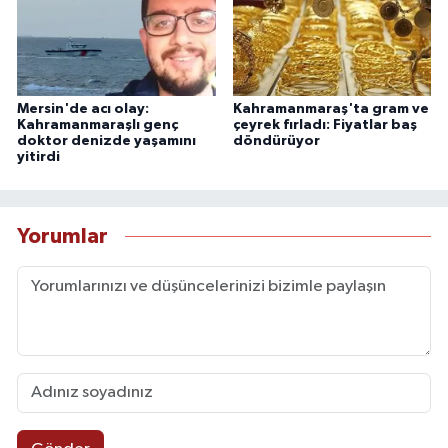
Mersin'de acı olay:
Kahramanmaraş'ta gram ve
Kahramanmaraşlı genç
çeyrek fırladı: Fiyatlar baş
doktor denizde yaşamını
döndürüyor
yitirdi
Yorumlar