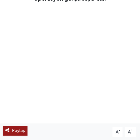
SAĞLIK
EĞİTİM
BÖLGE
KEŞFET
POPÜLER
DÜNYA
TREND
MEDYA
Paylaş
-
+
A
A
OTOMOTİV