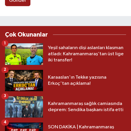
Gönder
Çok Okunanlar
1
Yeşil sahaların dişi aslanları klasman
atladı: Kahramanmaraş’tan üst lige
iki transfer!
2
Karaaslan'ın Tekke yazısına
Erkoç'tan açıklama!
3
Kahramanmaraş sağlık camiasında
deprem: Sendika başkanı istifa etti
4
SON DAKİKA | Kahramanmaraş