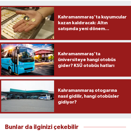
Kahramanmaraş'ta kuyumcular
kazan kaldıracak: Altın
satışında yeni dönem...
Kahramanmaraş'ta
üniversiteye hangi otobüs
gider? KSÜ otobüs hatları
Kahramanmaraş otogarına
nasıl gidilir, hangi otobüsler
gidiyor?
Bunlar da ilginizi çekebilir