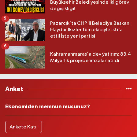
Büyükşehir Belediyesinde iki görev
değişikliği!
5
Pazarcık'ta CHP’li Belediye Başkanı
Haydar İkizler tüm ekibiyle istifa
etti! İşte yeni partisi
6
Kahramanmaraş'a dev yatırım: 83.4
Milyarlık projede imzalar atıldı
Anket
Ekonomiden memnun musunuz?
Ankete Katıl