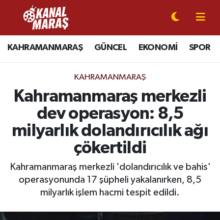
CANLI YAYIN
Kahramanmaraş Nöbetçi Eczaneler
KAHRAMANMARAŞ
GÜNCEL
EKONOMİ
SPOR
KAHRAMANMARAŞ
Kahramanmaraş Hava Durumu
KAHRAMANMARAŞ
GÜNCEL
Kahramanmaraş Namaz Vakitleri
Kahramanmaraş merkezli
dev operasyon: 8,5
SPOR
Kahramanmaraş Trafik Yoğunluk Haritası
milyarlık dolandırıcılık ağı
SİYASET
Süper Lig Puan Durumu ve Fikstür
çökertildi
EKONOMİ
Tüm Manşetler
Kahramanmaraş merkezli 'dolandırıcılık ve bahis'
operasyonunda 17 şüpheli yakalanırken, 8,5
GÜNDEM
Son Dakika Haberleri
milyarlık işlem hacmi tespit edildi.
MAGAZİN
Haber Arşivi