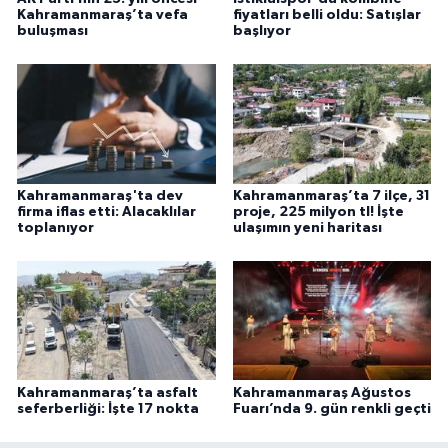
Kahramanmaraş’ta vefa
fiyatları belli oldu: Satışlar
buluşması
başlıyor
Kahramanmaraş'ta dev
Kahramanmaraş’ta 7 ilçe, 31
firma iflas etti: Alacaklılar
proje, 225 milyon tl! İşte
toplanıyor
ulaşımın yeni haritası
Kahramanmaraş’ta asfalt
Kahramanmaraş Ağustos
seferberliği: İşte 17 nokta
Fuarı’nda 9. gün renkli geçti