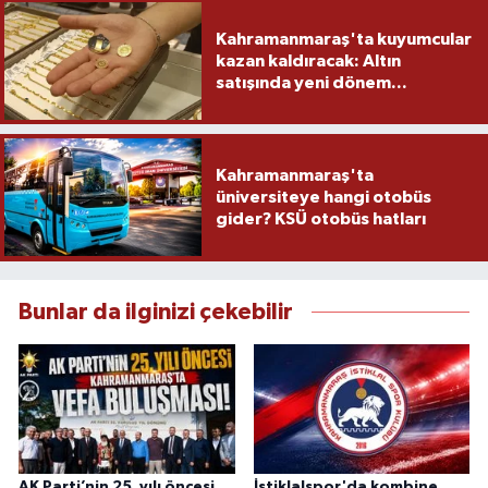
Kahramanmaraş'ta kuyumcular
kazan kaldıracak: Altın
satışında yeni dönem...
Kahramanmaraş'ta
üniversiteye hangi otobüs
gider? KSÜ otobüs hatları
Bunlar da ilginizi çekebilir
AK Parti’nin 25. yılı öncesi
İstiklalspor'da kombine