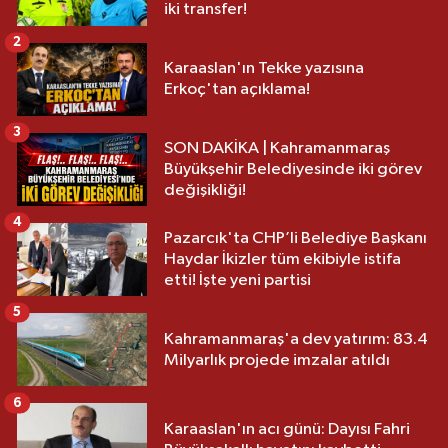
iki transfer!
2
Karaaslan'ın Tekke yazısına
Erkoç'tan açıklama!
3
SON DAKİKA | Kahramanmaraş
Büyükşehir Belediyesinde iki görev
değişikliği!
4
Pazarcık'ta CHP’li Belediye Başkanı
Haydar İkizler tüm ekibiyle istifa
etti! İşte yeni partisi
5
Kahramanmaraş'a dev yatırım: 83.4
Milyarlık projede imzalar atıldı
6
Karaaslan'ın acı günü: Dayısı Fahri