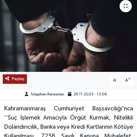
SAĞLIK
EĞİTİM
BÖLGE
KEŞFET
POPÜLER
Paylaş
-
+
A
A
DÜNYA
Tolgahan Karaaslan
26.11.2025 - 13:06
TREND
Kahramanmaraş Cumhuriyet Başsavcılığı'nca
‘'Suç İşlemek Amacıyla Örgüt Kurmak, Nitelikli
MEDYA
Dolandırıcılık, Banka veya Kredi Kartlarının Kötüye
OTOMOTİV
Kullanılması, 7258 Sayılı Kanuna Muhalefet,