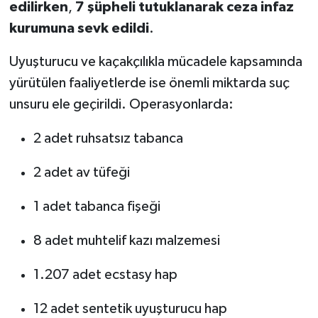
edilirken
,
7 şüpheli tutuklanarak ceza infaz
kurumuna sevk edildi
.
TEKNOLOJİ
Uyuşturucu ve kaçakçılıkla mücadele kapsamında
YAŞAM
yürütülen faaliyetlerde ise önemli miktarda suç
unsuru ele geçirildi. Operasyonlarda:
KÜLTÜR SANAT
2 adet ruhsatsız tabanca
2 adet av tüfeği
1 adet tabanca fişeği
8 adet muhtelif kazı malzemesi
1.207 adet ecstasy hap
12 adet sentetik uyuşturucu hap