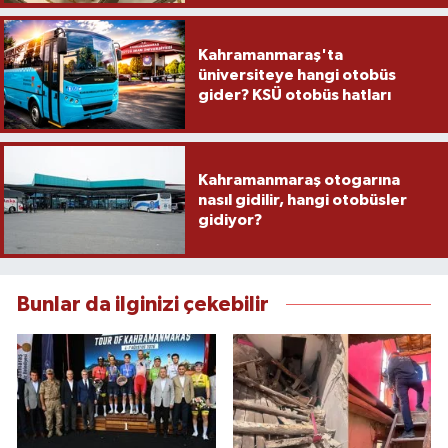
Kahramanmaraş'ta
üniversiteye hangi otobüs
gider? KSÜ otobüs hatları
Kahramanmaraş otogarına
nasıl gidilir, hangi otobüsler
gidiyor?
Bunlar da ilginizi çekebilir