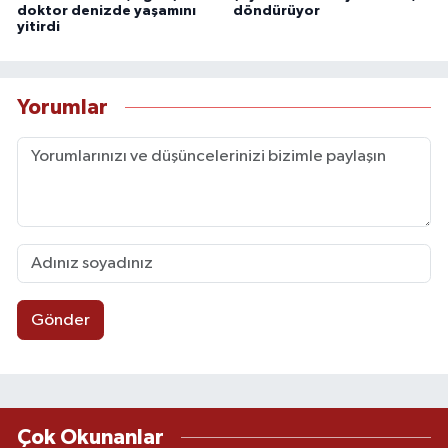
doktor denizde yaşamını
döndürüyor
yitirdi
Yorumlar
Gönder
Çok Okunanlar