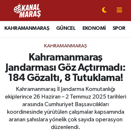
CANLI YAYIN
Kahramanmaraş Nöbetçi Eczaneler
KAHRAMANMARAŞ
GÜNCEL
EKONOMİ
SPOR
KAHRAMANMARAŞ
Kahramanmaraş Hava Durumu
KAHRAMANMARAŞ
GÜNCEL
Kahramanmaraş Namaz Vakitleri
Kahramanmaraş
Jandarması Göz Açtırmadı:
SPOR
Kahramanmaraş Trafik Yoğunluk Haritası
184 Gözaltı, 8 Tutuklama!
SİYASET
Süper Lig Puan Durumu ve Fikstür
Kahramanmaraş İl Jandarma Komutanlığı
ekiplerince 26 Haziran – 2 Temmuz 2025 tarihleri
EKONOMİ
Tüm Manşetler
arasında Cumhuriyet Başsavcılıkları
koordinesinde yürütülen çalışmalar kapsamında
GÜNDEM
Son Dakika Haberleri
aranan şahıslara yönelik çok sayıda operasyon
MAGAZİN
Haber Arşivi
düzenlendi.