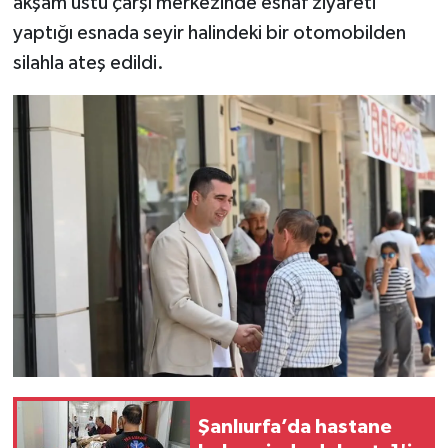
akşam üstü çarşı merkezinde esnaf ziyareti
yaptığı esnada seyir halindeki bir otomobilden
TEKNOLOJİ
silahla ateş edildi.
YAŞAM
KÜLTÜR SANAT
Şanlıurfa’da hastane