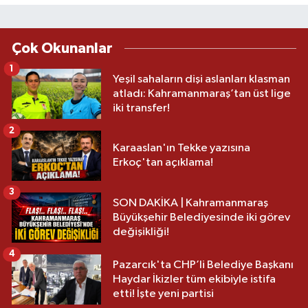
Çok Okunanlar
1
Yeşil sahaların dişi aslanları klasman
atladı: Kahramanmaraş’tan üst lige
iki transfer!
2
Karaaslan'ın Tekke yazısına
Erkoç'tan açıklama!
3
SON DAKİKA | Kahramanmaraş
Büyükşehir Belediyesinde iki görev
değişikliği!
4
Pazarcık'ta CHP’li Belediye Başkanı
Haydar İkizler tüm ekibiyle istifa
etti! İşte yeni partisi