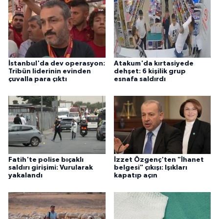
İstanbul'da dev operasyon:
Atakum'da kırtasiyede
Tribün liderinin evinden
dehşet: 6 kişilik grup
çuvalla para çıktı
esnafa saldırdı
Fatih'te polise bıçaklı
İzzet Özgenç'ten "İhanet
saldırı girişimi: Vurularak
belgesi" çıkışı: Işıkları
yakalandı
kapatıp açın