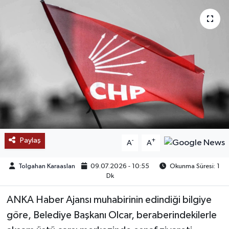
SAĞLIK
EĞİTİM
BÖLGE
KEŞFET
POPÜLER
Paylaş
-
+
A
A
DÜNYA
Tolgahan Karaaslan
09.07.2026 - 10:55
Okunma Süresi: 1
TREND
Dk
ANKA Haber Ajansı muhabirinin edindiği bilgiye
MEDYA
göre, Belediye Başkanı Olcar, beraberindekilerle
OTOMOTİV