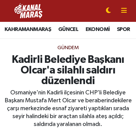
CANLI YAYIN
Kahramanmaraş Nöbetçi Eczaneler
KAHRAMANMARAŞ
GÜNCEL
EKONOMİ
SPOR
KAHRAMANMARAŞ
Kahramanmaraş Hava Durumu
GÜNDEM
GÜNCEL
Kahramanmaraş Namaz Vakitleri
Kadirli Belediye Başkanı
Olcar'a silahlı saldırı
SPOR
Kahramanmaraş Trafik Yoğunluk Haritası
düzenlendi
SİYASET
Süper Lig Puan Durumu ve Fikstür
Osmaniye'nin Kadirli ilçesinin CHP'li Belediye
Başkanı Mustafa Mert Olcar ve beraberindekilere
EKONOMİ
Tüm Manşetler
çarşı merkezinde esnaf ziyareti yaptıkları sırada
seyir halindeki bir araçtan silahla ateş açıldı;
GÜNDEM
Son Dakika Haberleri
saldırıda yaralanan olmadı.
MAGAZİN
Haber Arşivi