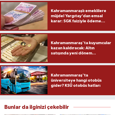
Kahramanmaraşlı emeklilere
müjde! Yargıtay’dan emsal
karar: SGK faiziyle ödeme
yapacak
Kahramanmaraş'ta kuyumcular
kazan kaldıracak: Altın
satışında yeni dönem...
Kahramanmaraş'ta
üniversiteye hangi otobüs
gider? KSÜ otobüs hatları
Bunlar da ilginizi çekebilir