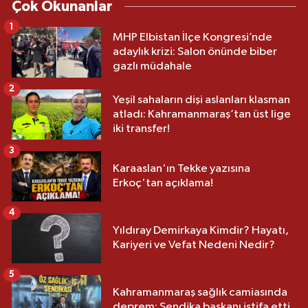
Çok Okunanlar
1
MHP Elbistan İlçe Kongresi’nde
adaylık krizi: Salon önünde biber
gazlı müdahale
2
Yeşil sahaların dişi aslanları klasman
atladı: Kahramanmaraş’tan üst lige
iki transfer!
3
Karaaslan'ın Tekke yazısına
Erkoç'tan açıklama!
4
Yıldıray Demirkaya Kimdir? Hayatı,
Kariyeri ve Vefat Nedeni Nedir?
5
Kahramanmaraş sağlık camiasında
deprem: Sendika başkanı istifa etti