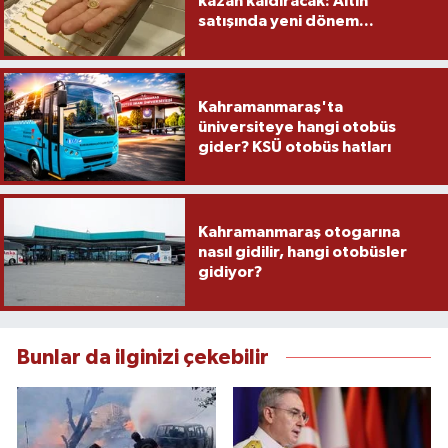
kazan kaldıracak: Altın
satışında yeni dönem...
Kahramanmaraş'ta
üniversiteye hangi otobüs
gider? KSÜ otobüs hatları
Kahramanmaraş otogarına
nasıl gidilir, hangi otobüsler
gidiyor?
Bunlar da ilginizi çekebilir