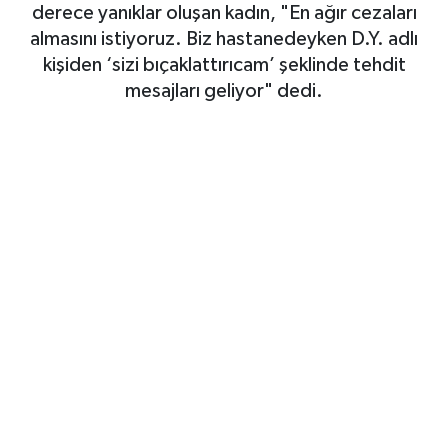
derece yanıklar oluşan kadın, "En ağır cezaları
SAĞLIK
almasını istiyoruz. Biz hastanedeyken D.Y. adlı
kişiden ‘sizi bıçaklattırıcam’ şeklinde tehdit
EĞİTİM
mesajları geliyor" dedi.
BÖLGE
KEŞFET
POPÜLER
DÜNYA
TREND
MEDYA
OTOMOTİV