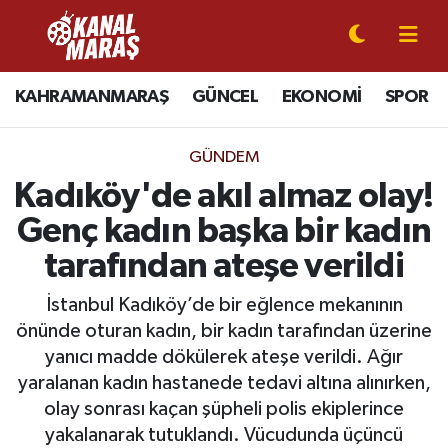
CANLI YAYIN
Kahramanmaraş Nöbetçi Eczaneler
KAHRAMANMARAŞ
GÜNCEL
EKONOMİ
SPOR
KAHRAMANMARAŞ
Kahramanmaraş Hava Durumu
GÜNDEM
GÜNCEL
Kahramanmaraş Namaz Vakitleri
Kadıköy'de akıl almaz olay!
Genç kadın başka bir kadın
SPOR
Kahramanmaraş Trafik Yoğunluk Haritası
tarafından ateşe verildi
SİYASET
Süper Lig Puan Durumu ve Fikstür
İstanbul Kadıköy’de bir eğlence mekanının
önünde oturan kadın, bir kadın tarafından üzerine
EKONOMİ
Tüm Manşetler
yanıcı madde dökülerek ateşe verildi. Ağır
yaralanan kadın hastanede tedavi altına alınırken,
GÜNDEM
Son Dakika Haberleri
olay sonrası kaçan şüpheli polis ekiplerince
MAGAZİN
Haber Arşivi
yakalanarak tutuklandı. Vücudunda üçüncü