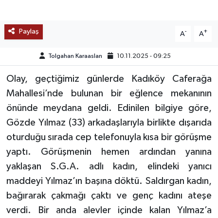
TEKNOLOJİ
Paylaş
-
+
A
A
YAŞAM
Tolgahan Karaaslan
10.11.2025 - 09:25
KÜLTÜR SANAT
Olay, geçtiğimiz günlerde Kadıköy Caferağa
Mahallesi’nde bulunan bir eğlence mekanının
önünde meydana geldi. Edinilen bilgiye göre,
Gözde Yılmaz (33) arkadaşlarıyla birlikte dışarıda
oturduğu sırada cep telefonuyla kısa bir görüşme
yaptı. Görüşmenin hemen ardından yanına
yaklaşan S.G.A. adlı kadın, elindeki yanıcı
maddeyi Yılmaz’ın başına döktü. Saldırgan kadın,
bağırarak çakmağı çaktı ve genç kadını ateşe
verdi. Bir anda alevler içinde kalan Yılmaz’a