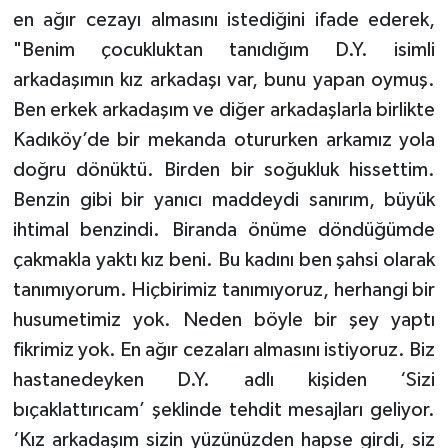
en ağır cezayı almasını istediğini ifade ederek,
"Benim çocukluktan tanıdığım D.Y. isimli
arkadaşımın kız arkadaşı var, bunu yapan oymuş.
Ben erkek arkadaşım ve diğer arkadaşlarla birlikte
Kadıköy’de bir mekanda otururken arkamız yola
doğru dönüktü. Birden bir soğukluk hissettim.
Benzin gibi bir yanıcı maddeydi sanırım, büyük
ihtimal benzindi. Biranda önüme döndüğümde
çakmakla yaktı kız beni. Bu kadını ben şahsi olarak
tanımıyorum. Hiçbirimiz tanımıyoruz, herhangi bir
husumetimiz yok. Neden böyle bir şey yaptı
fikrimiz yok. En ağır cezaları almasını istiyoruz. Biz
hastanedeyken D.Y. adlı kişiden ‘Sizi
bıçaklattırıcam’ şeklinde tehdit mesajları geliyor.
‘Kız arkadaşım sizin yüzünüzden hapse girdi, siz