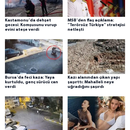
Kastamonu'da dehşet
MSB'den flaş açıklama:
gecesi: Komşusunu vurup
"Terörsüz Türkiye" stratejisi
evini ateşe verdi
netleşti
Bursa'da feci kaza: Yaya
Kazı alanından çıkan yapı
kurtuldu, genç sürücü can
şaşırttı: Mahalleli neye
verdi
uğradığını şaşırdı