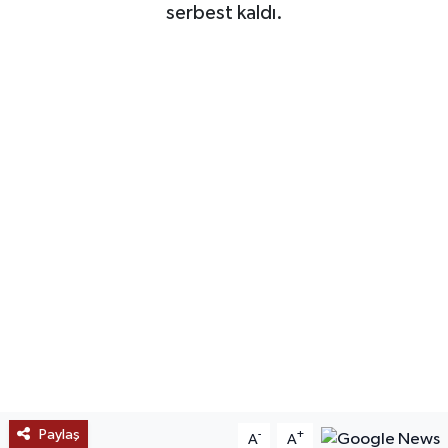
serbest kaldı.
SAĞLIK
EĞİTİM
BÖLGE
KEŞFET
POPÜLER
DÜNYA
TREND
MEDYA
Paylaş
-
+
A
A
OTOMOTİV