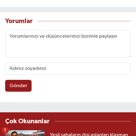
Yorumlar
Gönder
Çok Okunanlar
1
Yeşil sahaların dişi aslanları klasman