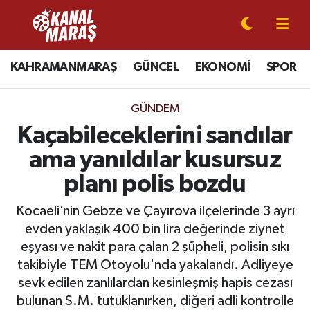
CANLI YAYIN
Kahramanmaraş Nöbetçi Eczaneler
KAHRAMANMARAŞ
GÜNCEL
EKONOMİ
SPOR
KAHRAMANMARAŞ
Kahramanmaraş Hava Durumu
GÜNDEM
GÜNCEL
Kahramanmaraş Namaz Vakitleri
Kaçabileceklerini sandılar
ama yanıldılar kusursuz
SPOR
Kahramanmaraş Trafik Yoğunluk Haritası
planı polis bozdu
SİYASET
Süper Lig Puan Durumu ve Fikstür
Kocaeli’nin Gebze ve Çayırova ilçelerinde 3 ayrı
evden yaklaşık 400 bin lira değerinde ziynet
EKONOMİ
Tüm Manşetler
eşyası ve nakit para çalan 2 şüpheli, polisin sıkı
takibiyle TEM Otoyolu'nda yakalandı. Adliyeye
GÜNDEM
Son Dakika Haberleri
sevk edilen zanlılardan kesinleşmiş hapis cezası
MAGAZİN
Haber Arşivi
bulunan S.M. tutuklanırken, diğeri adli kontrolle