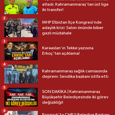
atladı: Kahramanmaraş’tan üst lige
iki transfer!
2
MHP Elbistan İlçe Kongresi’nde
adaylık krizi: Salon önünde biber
gazlı müdahale
3
Karaaslan'ın Tekke yazısına
Erkoç'tan açıklama!
4
Kahramanmaraş sağlık camiasında
deprem: Sendika başkanı istifa etti
5
SON DAKİKA | Kahramanmaraş
Büyükşehir Belediyesinde iki görev
değişikliği!
6
Pazarcık'ta CHP’li Belediye Başkanı