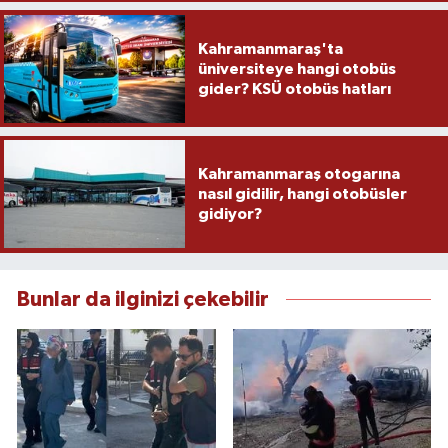
Kahramanmaraş'ta
üniversiteye hangi otobüs
gider? KSÜ otobüs hatları
Kahramanmaraş otogarına
nasıl gidilir, hangi otobüsler
gidiyor?
Bunlar da ilginizi çekebilir