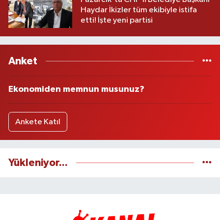
Haydar İkizler tüm ekibiyle istifa
etti! İşte yeni partisi
Anket
Ekonomiden memnun musunuz?
Ankete Katıl
Yükleniyor...