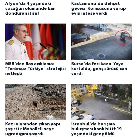
Afyon'da 4 yaşındaki
Kastamonu'da dehşet
çocuğun ölümünde kan
gecesi: Komşusunu vurup
donduran itiraf
evini ateşe verdi
MSB'den flaş açıklama:
Bursa'da feci kaza: Yaya
"Terörsüz Türkiye" stratejisi
kurtuldu, genç sürücü can
netleşti
verdi
Kazı alanından çıkan yapı
İstanbul'da barışma
şaşırttı: Mahalleli neye
buluşması kanlı bitti: 19
uğradığını şaşırdı
yaşındaki genç öldü