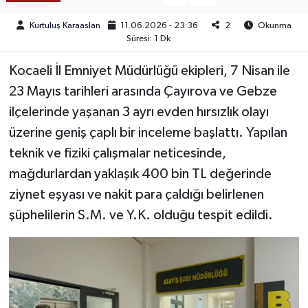
Kurtuluş Karaaslan
11.06.2026 - 23:36
2
Okunma
TEKNOLOJİ
Süresi: 1 Dk
YAŞAM
Kocaeli İl Emniyet Müdürlüğü ekipleri, 7 Nisan ile
23 Mayıs tarihleri arasında Çayırova ve Gebze
KÜLTÜR SANAT
ilçelerinde yaşanan 3 ayrı evden hırsızlık olayı
üzerine geniş çaplı bir inceleme başlattı. Yapılan
teknik ve fiziki çalışmalar neticesinde,
mağdurlardan yaklaşık 400 bin TL değerinde
ziynet eşyası ve nakit para çaldığı belirlenen
şüphelilerin S.M. ve Y.K. olduğu tespit edildi.