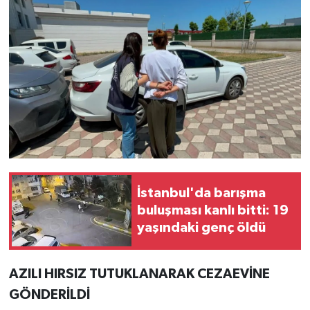
İstanbul'da barışma
buluşması kanlı bitti: 19
yaşındaki genç öldü
AZILI HIRSIZ TUTUKLANARAK CEZAEVİNE
GÖNDERİLDİ