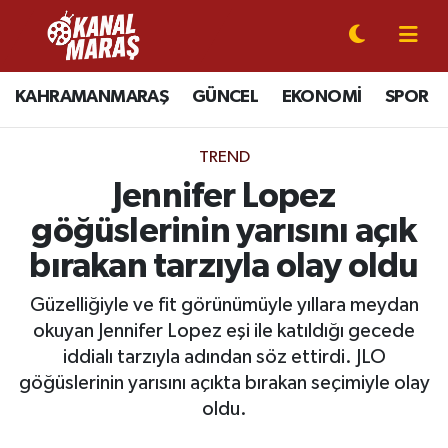
CANLI YAYIN
Kahramanmaraş Nöbetçi Eczaneler
KAHRAMANMARAŞ
GÜNCEL
EKONOMİ
SPOR
KAHRAMANMARAŞ
Kahramanmaraş Hava Durumu
TREND
GÜNCEL
Kahramanmaraş Namaz Vakitleri
Jennifer Lopez
göğüslerinin yarısını açık
SPOR
Kahramanmaraş Trafik Yoğunluk Haritası
bırakan tarzıyla olay oldu
SİYASET
Süper Lig Puan Durumu ve Fikstür
Güzelliğiyle ve fit görünümüyle yıllara meydan
okuyan Jennifer Lopez eşi ile katıldığı gecede
EKONOMİ
Tüm Manşetler
iddialı tarzıyla adından söz ettirdi. JLO
göğüslerinin yarısını açıkta bırakan seçimiyle olay
GÜNDEM
Son Dakika Haberleri
oldu.
MAGAZİN
Haber Arşivi