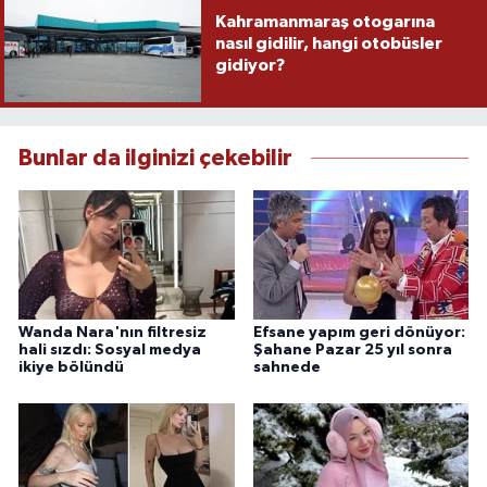
Kahramanmaraş otogarına
nasıl gidilir, hangi otobüsler
gidiyor?
Bunlar da ilginizi çekebilir
Wanda Nara'nın filtresiz
Efsane yapım geri dönüyor:
hali sızdı: Sosyal medya
Şahane Pazar 25 yıl sonra
ikiye bölündü
sahnede