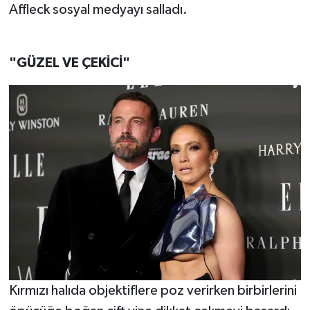
Affleck sosyal medyayı salladı.
TEKNOLOJİ
"GÜZEL VE ÇEKİCİ"
YAŞAM
KÜLTÜR SANAT
Kırmızı halıda objektiflere poz verirken birbirlerini