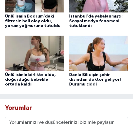
Ünlü ismin Bodrum’daki
İstanbul'da yakalanmıştı:
filtresiz hali olay oldu,
Sosyal medya fenomeni
yorum yağmuruna tutuldu
tutuklandı
Ünlü isimle birlikte oldu,
Danla Bilic için şehir
doğurduğu bebekle
dışından doktor geliyor!
ortada kaldı
Durumu ciddi
Yorumlar