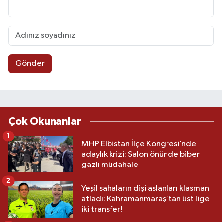
Gönder
Çok Okunanlar
1
MHP Elbistan İlçe Kongresi’nde
adaylık krizi: Salon önünde biber
gazlı müdahale
2
Yeşil sahaların dişi aslanları klasman
atladı: Kahramanmaraş’tan üst lige
iki transfer!