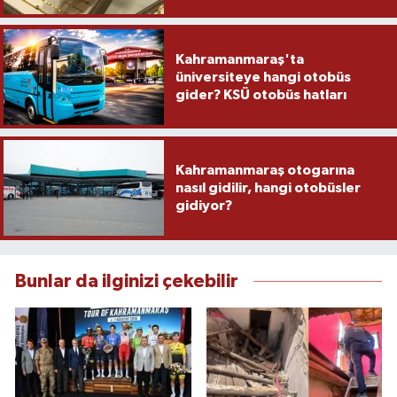
Kahramanmaraş'ta
üniversiteye hangi otobüs
gider? KSÜ otobüs hatları
Kahramanmaraş otogarına
nasıl gidilir, hangi otobüsler
gidiyor?
Bunlar da ilginizi çekebilir