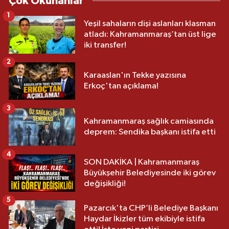
Çok Okunanlar
1
Yeşil sahaların dişi aslanları klasman
atladı: Kahramanmaraş’tan üst lige
iki transfer!
2
Karaaslan'ın Tekke yazısına
Erkoç'tan açıklama!
3
Kahramanmaraş sağlık camiasında
deprem: Sendika başkanı istifa etti
4
SON DAKİKA | Kahramanmaraş
Büyükşehir Belediyesinde iki görev
değişikliği!
5
Pazarcık'ta CHP’li Belediye Başkanı
Haydar İkizler tüm ekibiyle istifa