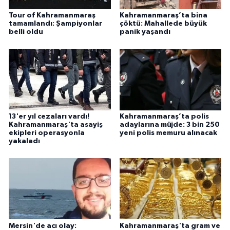
Tour of Kahramanmaraş
Kahramanmaraş’ta bina
tamamlandı: Şampiyonlar
çöktü: Mahallede büyük
belli oldu
panik yaşandı
13'er yıl cezaları vardı!
Kahramanmaraş’ta polis
Kahramanmaraş'ta asayiş
adaylarına müjde: 3 bin 250
ekipleri operasyonla
yeni polis memuru alınacak
yakaladı
Mersin'de acı olay:
Kahramanmaraş'ta gram ve