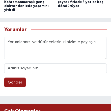
Kahramanmaraşlı genç
çeyrek fırladı: Fiyatlar baş
doktor denizde yaşamını
döndürüyor
yitirdi
Yorumlar
Gönder