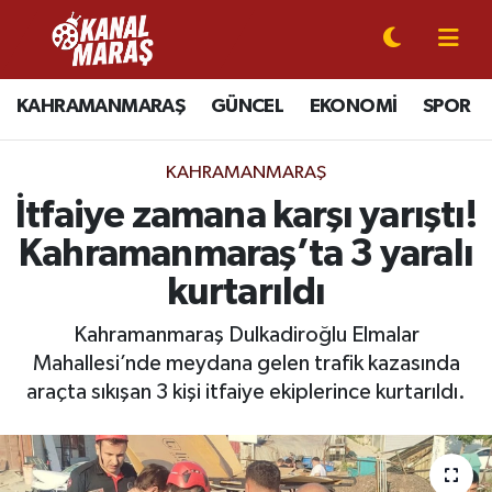
CANLI YAYIN
Kahramanmaraş Nöbetçi Eczaneler
KAHRAMANMARAŞ
GÜNCEL
EKONOMİ
SPOR
KAHRAMANMARAŞ
Kahramanmaraş Hava Durumu
KAHRAMANMARAŞ
GÜNCEL
Kahramanmaraş Namaz Vakitleri
İtfaiye zamana karşı yarıştı!
Kahramanmaraş’ta 3 yaralı
SPOR
Kahramanmaraş Trafik Yoğunluk Haritası
kurtarıldı
SİYASET
Süper Lig Puan Durumu ve Fikstür
Kahramanmaraş Dulkadiroğlu Elmalar
Mahallesi’nde meydana gelen trafik kazasında
EKONOMİ
Tüm Manşetler
araçta sıkışan 3 kişi itfaiye ekiplerince kurtarıldı.
GÜNDEM
Son Dakika Haberleri
MAGAZİN
Haber Arşivi