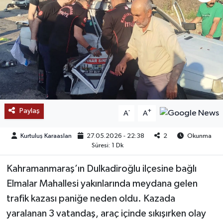
SAĞLIK
EĞİTİM
BÖLGE
KEŞFET
Paylaş
-
+
A
A
POPÜLER
Kurtuluş Karaaslan
27.05.2026 - 22:38
2
Okunma
DÜNYA
Süresi: 1 Dk
Kahramanmaraş’ın Dulkadiroğlu ilçesine bağlı
TREND
Elmalar Mahallesi yakınlarında meydana gelen
MEDYA
trafik kazası paniğe neden oldu. Kazada
yaralanan 3 vatandaş, araç içinde sıkışırken olay
OTOMOTİV