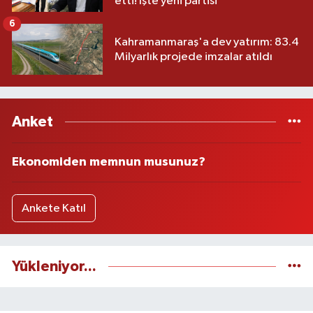
etti! İşte yeni partisi
6
Kahramanmaraş'a dev yatırım: 83.4
Milyarlık projede imzalar atıldı
Anket
Ekonomiden memnun musunuz?
Ankete Katıl
Yükleniyor...