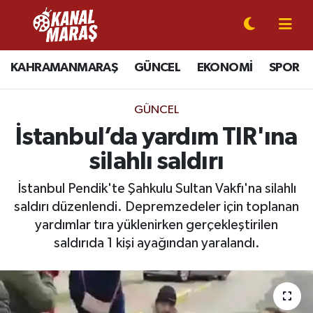
CANLI YAYIN
Kahramanmaraş Nöbetçi Eczaneler
KAHRAMANMARAŞ
GÜNCEL
EKONOMİ
SPOR
KAHRAMANMARAŞ
Kahramanmaraş Hava Durumu
GÜNCEL
GÜNCEL
Kahramanmaraş Namaz Vakitleri
İstanbul’da yardım TIR'ına
silahlı saldırı
SPOR
Kahramanmaraş Trafik Yoğunluk Haritası
İstanbul Pendik'te Şahkulu Sultan Vakfı'na silahlı
SİYASET
Süper Lig Puan Durumu ve Fikstür
saldırı düzenlendi. Depremzedeler için toplanan
yardımlar tıra yüklenirken gerçekleştirilen
EKONOMİ
Tüm Manşetler
saldırıda 1 kişi ayağından yaralandı.
GÜNDEM
Son Dakika Haberleri
MAGAZİN
Haber Arşivi