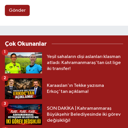
Gönder
Çok Okunanlar
1
Yeşil sahaların dişi aslanları klasman
atladı: Kahramanmaraş’tan üst lige
iki transfer!
2
Karaaslan'ın Tekke yazısına
Erkoç'tan açıklama!
3
SON DAKİKA | Kahramanmaraş
Büyükşehir Belediyesinde iki görev
değişikliği!