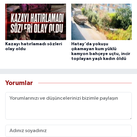
Kazayı hatırlamadı sözleri
Hatay'da yokuşu
olay oldu
çıkamayan kum yüklü
kamyon bahçeye uçtu, incir
toplayan yaşlı kadın öldü
Yorumlar