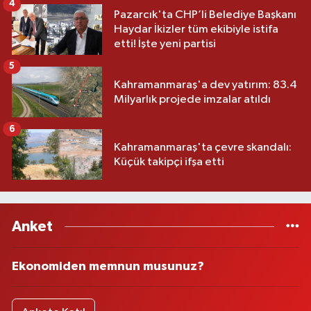
4
Pazarcık'ta CHP’li Belediye Başkanı
Haydar İkizler tüm ekibiyle istifa
etti! İşte yeni partisi
5
Kahramanmaraş'a dev yatırım: 83.4
Milyarlık projede imzalar atıldı
6
Kahramanmaraş'ta çevre skandalı:
Küçük takipçi ifşa etti
Anket
Ekonomiden memnun musunuz?