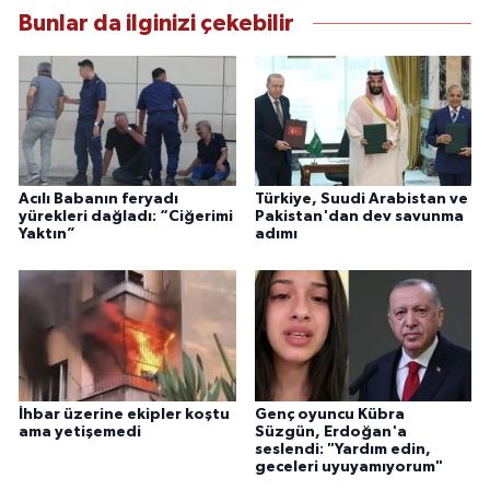
Bunlar da ilginizi çekebilir
Acılı Babanın feryadı
Türkiye, Suudi Arabistan ve
yürekleri dağladı: “Ciğerimi
Pakistan'dan dev savunma
Yaktın”
adımı
İhbar üzerine ekipler koştu
Genç oyuncu Kübra
ama yetişemedi
Süzgün, Erdoğan'a
seslendi: "Yardım edin,
geceleri uyuyamıyorum"