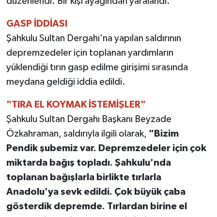
düzenlendi. Bir kişi ayağından yaralandı.
TEKNOLOJİ
GASP İDDİASI
Şahkulu Sultan Dergahı'na yapılan saldırının
YAŞAM
depremzedeler için toplanan yardımların
yüklendiği tırın gasp edilme girişimi sırasında
KÜLTÜR SANAT
meydana geldiği iddia edildi.
"TIRA EL KOYMAK İSTEMİŞLER"
Şahkulu Sultan Dergahı Başkanı Beyzade
Özkahraman, saldırıyla ilgili olarak,
"Bizim
Pendik şubemiz var. Depremzedeler için çok
miktarda bağış topladı. Şahkulu'nda
toplanan bağışlarla birlikte tırlarla
Anadolu'ya sevk edildi. Çok büyük çaba
gösterdik depremde. Tırlardan birine el