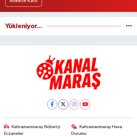
Ankete Katıl
Yükleniyor...
Kahramanmaraş Nöbetçi
Kahramanmaraş Hava
Eczaneler
Durumu