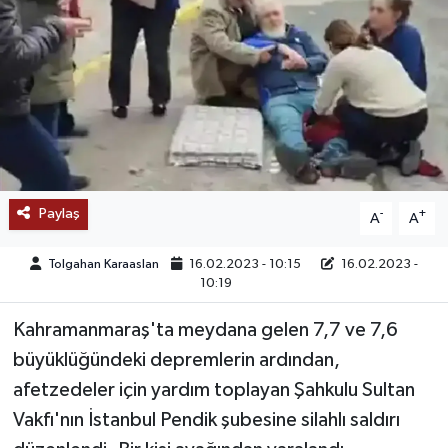
SAĞLIK
EĞİTİM
BÖLGE
KEŞFET
Paylaş
-
+
A
A
POPÜLER
Tolgahan Karaaslan
16.02.2023 - 10:15
16.02.2023 -
10:19
DÜNYA
Kahramanmaraş'ta meydana gelen 7,7 ve 7,6
TREND
büyüklüğündeki depremlerin ardından,
afetzedeler için yardım toplayan Şahkulu Sultan
MEDYA
Vakfı'nın İstanbul Pendik şubesine silahlı saldırı
OTOMOTİV