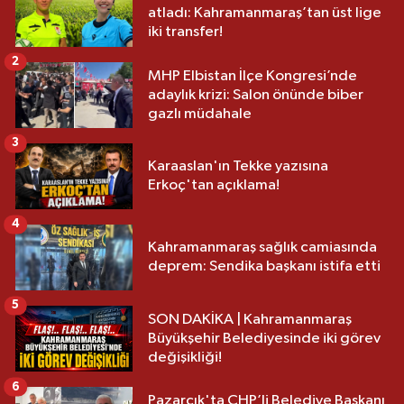
atladı: Kahramanmaraş’tan üst lige
iki transfer!
2
MHP Elbistan İlçe Kongresi’nde
adaylık krizi: Salon önünde biber
gazlı müdahale
3
Karaaslan'ın Tekke yazısına
Erkoç'tan açıklama!
4
Kahramanmaraş sağlık camiasında
deprem: Sendika başkanı istifa etti
5
SON DAKİKA | Kahramanmaraş
Büyükşehir Belediyesinde iki görev
değişikliği!
6
Pazarcık'ta CHP’li Belediye Başkanı