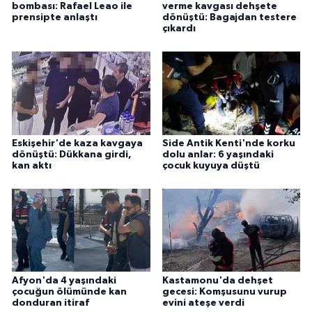
bombası: Rafael Leao ile
verme kavgası dehşete
prensipte anlaştı
dönüştü: Bagajdan testere
çıkardı
Eskişehir'de kaza kavgaya
Side Antik Kenti'nde korku
dönüştü: Dükkana girdi,
dolu anlar: 6 yaşındaki
kan aktı
çocuk kuyuya düştü
Afyon'da 4 yaşındaki
Kastamonu'da dehşet
çocuğun ölümünde kan
gecesi: Komşusunu vurup
donduran itiraf
evini ateşe verdi