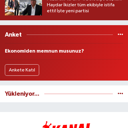
Haydar İkizler tüm ekibiyle istifa
etti! İşte yeni partisi
Anket
Ekonomiden memnun musunuz?
Ankete Katıl
Yükleniyor...