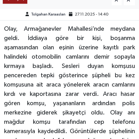
A
A
TEKNOLOJİ
Tolgahan Karaaslan
27.11.2025 - 14:40
Olay, Armağanevler Mahallesi’nde meydana
YAŞAM
geldi. İddiaya göre bir kişi, boşanma
KÜLTÜR SANAT
aşamasından olan eşinin üzerine kayıtlı park
halindeki otomobilin camlarını demir sopayla
kırmaya başladı. Sesleri duyan komşusu
pencereden tepki gösterince şüpheli bu kez
komşusuna ait araca yönelerek aracın camlarını
kırdı ve kaportasına zarar verdi. Aracı hasar
gören komşu, yaşananların ardından polis
merkezine giderek şikayetçi oldu. Olay anı
mağdur komşu tarafından cep telefonu
kamerasıyla kaydedildi. Görüntülerde şüphelinin