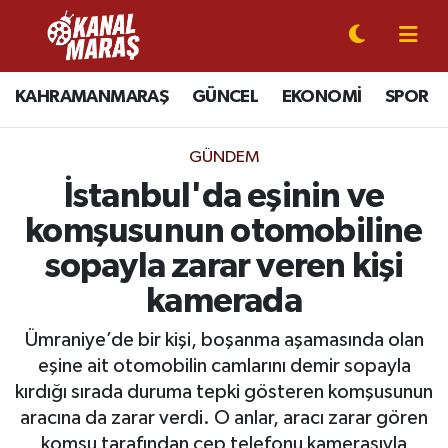
CANLI YAYIN
Kahramanmaraş Nöbetçi Eczaneler
KAHRAMANMARAŞ
GÜNCEL
EKONOMİ
SPOR
KAHRAMANMARAŞ
Kahramanmaraş Hava Durumu
GÜNDEM
GÜNCEL
Kahramanmaraş Namaz Vakitleri
İstanbul'da eşinin ve
komşusunun otomobiline
SPOR
Kahramanmaraş Trafik Yoğunluk Haritası
sopayla zarar veren kişi
SİYASET
Süper Lig Puan Durumu ve Fikstür
kamerada
EKONOMİ
Tüm Manşetler
Ümraniye’de bir kişi, boşanma aşamasında olan
eşine ait otomobilin camlarını demir sopayla
GÜNDEM
Son Dakika Haberleri
kırdığı sırada duruma tepki gösteren komşusunun
aracına da zarar verdi. O anlar, aracı zarar gören
MAGAZİN
Haber Arşivi
komşu tarafından cep telefonu kamerasıyla