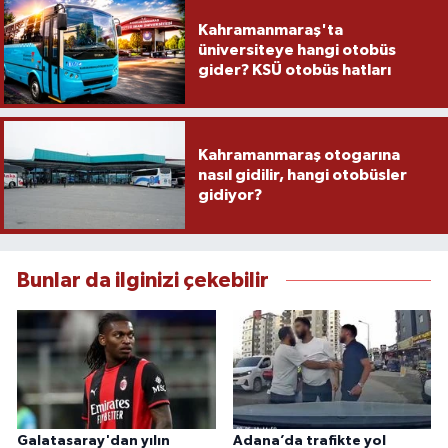
Kahramanmaraş'ta
üniversiteye hangi otobüs
gider? KSÜ otobüs hatları
Kahramanmaraş otogarına
nasıl gidilir, hangi otobüsler
gidiyor?
Bunlar da ilginizi çekebilir
Galatasaray'dan yılın
Adana’da trafikte yol