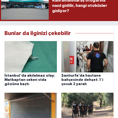
Kahramanmaraş otogarına
nasıl gidilir, hangi otobüsler
gidiyor?
Bunlar da ilginizi çekebilir
İstanbul'da akılalmaz olay:
Şanlıurfa’da hastane
Matkaptan seken vida
bahçesinde dehşet: 1'i
gözüne kaçtı
çocuk 2 yaralı