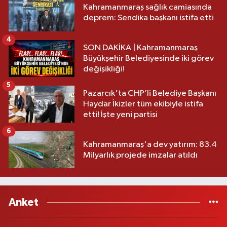
Kahramanmaraş sağlık camiasında
deprem: Sendika başkanı istifa etti
4
SON DAKİKA | Kahramanmaraş
Büyükşehir Belediyesinde iki görev
değişikliği!
5
Pazarcık'ta CHP’li Belediye Başkanı
Haydar İkizler tüm ekibiyle istifa
etti! İşte yeni partisi
6
Kahramanmaraş'a dev yatırım: 83.4
Milyarlık projede imzalar atıldı
Anket