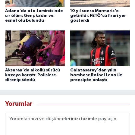
Adana'da oto tamircisinde
10 yıl sonra Marmaris'e
sır ölüm: Genç kadın ve
getirildi: FETÖ'cü firari yer
esnaf ölü bulundu
gösterdi
Aksaray'da alkollü sürücü
Galatasaray'dan yılın
kazaya karıştı: Polislere
bombası: Rafael Leao ile
direnip sövdü
prensipte anlaştı
Yorumlar