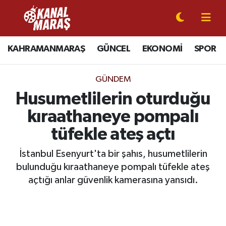
CANLI YAYIN
Kahramanmaraş Nöbetçi Eczaneler
KAHRAMANMARAŞ
GÜNCEL
EKONOMİ
SPOR
KAHRAMANMARAŞ
Kahramanmaraş Hava Durumu
GÜNDEM
GÜNCEL
Kahramanmaraş Namaz Vakitleri
Husumetlilerin oturduğu
kıraathaneye pompalı
SPOR
Kahramanmaraş Trafik Yoğunluk Haritası
tüfekle ateş açtı
SİYASET
Süper Lig Puan Durumu ve Fikstür
İstanbul Esenyurt'ta bir şahıs, husumetlilerin
bulunduğu kıraathaneye pompalı tüfekle ateş
EKONOMİ
Tüm Manşetler
açtığı anlar güvenlik kamerasına yansıdı.
GÜNDEM
Son Dakika Haberleri
MAGAZİN
Haber Arşivi