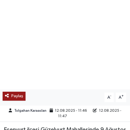
SAĞLIK
EĞİTİM
BÖLGE
KEŞFET
POPÜLER
DÜNYA
Paylaş
-
+
A
A
TREND
Tolgahan Karaaslan
12.08.2025 - 11:46
12.08.2025 -
MEDYA
11:47
OTOMOTİV
Esenyurt ilçesi Güzelyurt Mahallesinde 9 Ağustos