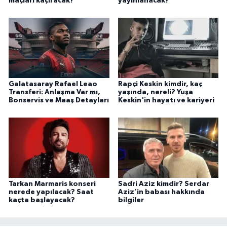
maçları kaçıracak?
yayınlanacak?
Galatasaray Rafael Leao
Rapçi Keskin kimdir, kaç
Transferi: Anlaşma Var mı,
yaşında, nereli? Yuşa
Bonservis ve Maaş Detayları
Keskin'in hayatı ve kariyeri
Tarkan Marmaris konseri
Sadri Aziz kimdir? Serdar
nerede yapılacak? Saat
Aziz’in babası hakkında
kaçta başlayacak?
bilgiler