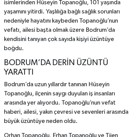
isimlerinden Hüseyin Topanoğlu, 101 yaşında
yaşamını yitirdi. Yaşlılığa bağlı sağlık sorunları
TEKNOLOJİ
nedeniyle hayatını kaybeden Topanoğlu’nun
vefatı, ailesi başta olmak üzere Bodrum’da
YAŞAM
kendisini tanıyan çok sayıda kişiyi üzüntüye
KÜLTÜR SANAT
boğdu.
BODRUM’DA DERİN ÜZÜNTÜ
YARATTI
Bodrum’da uzun yıllardır tanınan Hüseyin
Topanoğlu, ilçenin saygı duyulan iş insanları
arasında yer alıyordu. Topanoğlu’nun vefat
haberi, ailesi, yakın çevresi ve sevenleri arasında
büyük üzüntüye neden oldu.
Orhan Topanoğlu, Erhan Topanoğlu ve Tijen