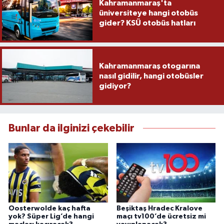
Kahramanmaraş'ta
üniversiteye hangi otobüs
gider? KSÜ otobüs hatları
Kahramanmaraş otogarına
nasıl gidilir, hangi otobüsler
gidiyor?
Bunlar da ilginizi çekebilir
Oosterwolde kaç hafta
Beşiktaş Hradec Kralove
yok? Süper Lig’de hangi
maçı tv100’de ücretsiz mi