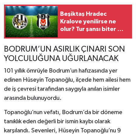
Beşiktaş Hradec
Kralove yenilirse ne
olur? Tur şansı biter mi?
Rövanşı var mı, yok mu?
BODRUM’UN ASIRLIK ÇINARI SON
YOLCULUĞUNA UĞURLANACAK
101 yıllık ömrüyle Bodrum’un hafızasında yer
edinen Hüseyin Topanoğlu, ilçede hem ailesi hem
de iş çevresi tarafından saygıyla anılan isimler
arasında bulunuyordu.
Topanoğlu’nun vefatı, Bodrum’da bir döneme
tanıklık eden değerli bir ismin kaybı olarak
karşılandı. Sevenleri, Hüseyin Topanoğlu’nu 9