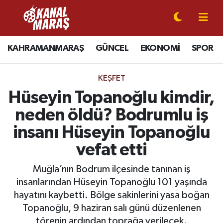
CANLI YAYIN
Kahramanmaraş Nöbetçi Eczaneler
KAHRAMANMARAŞ
GÜNCEL
EKONOMİ
SPOR
KAHRAMANMARAŞ
Kahramanmaraş Hava Durumu
KEŞFET
GÜNCEL
Kahramanmaraş Namaz Vakitleri
Hüseyin Topanoğlu kimdir,
neden öldü? Bodrumlu iş
SPOR
Kahramanmaraş Trafik Yoğunluk Haritası
insanı Hüseyin Topanoğlu
SİYASET
Süper Lig Puan Durumu ve Fikstür
vefat etti
EKONOMİ
Tüm Manşetler
Muğla’nın Bodrum ilçesinde tanınan iş
insanlarından Hüseyin Topanoğlu 101 yaşında
GÜNDEM
Son Dakika Haberleri
hayatını kaybetti. Bölge sakinlerini yasa boğan
Topanoğlu, 9 haziran salı günü düzenlenen
MAGAZİN
Haber Arşivi
törenin ardından toprağa verilecek.