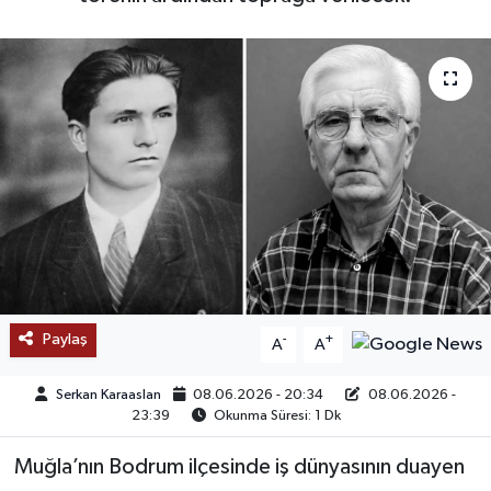
SAĞLIK
EĞİTİM
BÖLGE
KEŞFET
POPÜLER
DÜNYA
Paylaş
-
+
A
A
TREND
Serkan Karaaslan
08.06.2026 - 20:34
08.06.2026 -
23:39
Okunma Süresi: 1 Dk
MEDYA
Muğla’nın Bodrum ilçesinde iş dünyasının duayen
OTOMOTİV