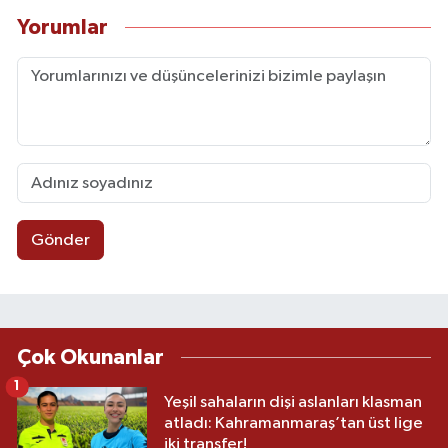
Yorumlar
Gönder
Çok Okunanlar
1
Yeşil sahaların dişi aslanları klasman
atladı: Kahramanmaraş’tan üst lige
iki transfer!