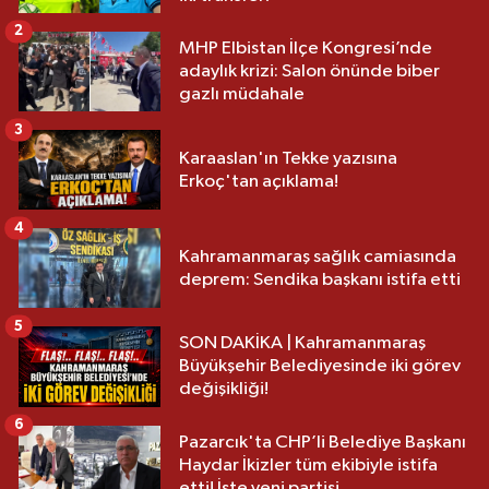
2
MHP Elbistan İlçe Kongresi’nde
adaylık krizi: Salon önünde biber
gazlı müdahale
3
Karaaslan'ın Tekke yazısına
Erkoç'tan açıklama!
4
Kahramanmaraş sağlık camiasında
deprem: Sendika başkanı istifa etti
5
SON DAKİKA | Kahramanmaraş
Büyükşehir Belediyesinde iki görev
değişikliği!
6
Pazarcık'ta CHP’li Belediye Başkanı
Haydar İkizler tüm ekibiyle istifa
etti! İşte yeni partisi