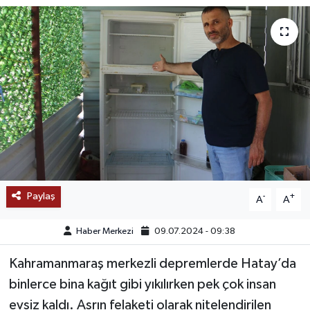
SAĞLIK
EĞİTİM
BÖLGE
KEŞFET
POPÜLER
Paylaş
-
+
A
A
DÜNYA
Haber Merkezi
09.07.2024 - 09:38
TREND
Kahramanmaraş merkezli depremlerde Hatay’da
MEDYA
binlerce bina kağıt gibi yıkılırken pek çok insan
evsiz kaldı. Asrın felaketi olarak nitelendirilen
OTOMOTİV