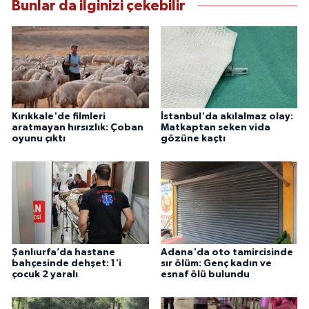
Bunlar da ilginizi çekebilir
Kırıkkale'de filmleri
İstanbul'da akılalmaz olay:
aratmayan hırsızlık: Çoban
Matkaptan seken vida
oyunu çıktı
gözüne kaçtı
Şanlıurfa’da hastane
Adana'da oto tamircisinde
bahçesinde dehşet: 1'i
sır ölüm: Genç kadın ve
çocuk 2 yaralı
esnaf ölü bulundu