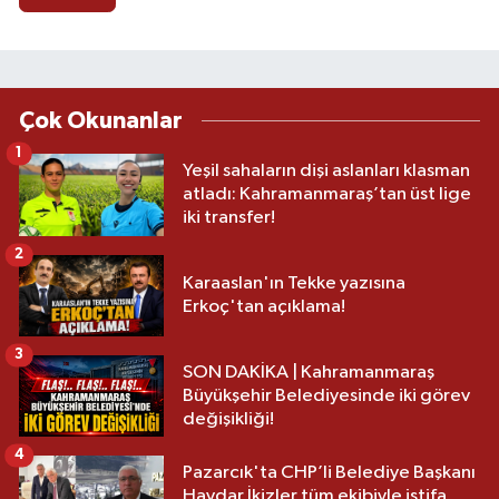
Çok Okunanlar
1
Yeşil sahaların dişi aslanları klasman
atladı: Kahramanmaraş’tan üst lige
iki transfer!
2
Karaaslan'ın Tekke yazısına
Erkoç'tan açıklama!
3
SON DAKİKA | Kahramanmaraş
Büyükşehir Belediyesinde iki görev
değişikliği!
4
Pazarcık'ta CHP’li Belediye Başkanı
Haydar İkizler tüm ekibiyle istifa