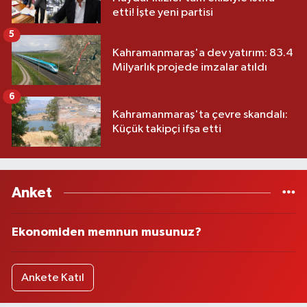
etti! İşte yeni partisi
5
Kahramanmaraş'a dev yatırım: 83.4
Milyarlık projede imzalar atıldı
6
Kahramanmaraş'ta çevre skandalı:
Küçük takipçi ifşa etti
Anket
Ekonomiden memnun musunuz?
Ankete Katıl