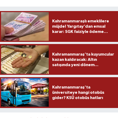
Kahramanmaraşlı emeklilere
müjde! Yargıtay’dan emsal
karar: SGK faiziyle ödeme
yapacak
Kahramanmaraş'ta kuyumcular
kazan kaldıracak: Altın
satışında yeni dönem...
Kahramanmaraş'ta
üniversiteye hangi otobüs
gider? KSÜ otobüs hatları