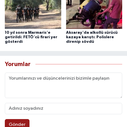
10 yıl sonra Marmaris'e
Aksaray'da alkollü sürücü
getirildi: FETÖ'cü firari yer
kazaya karıştı: Polislere
gösterdi
direnip sövdü
Yorumlar
Gönder