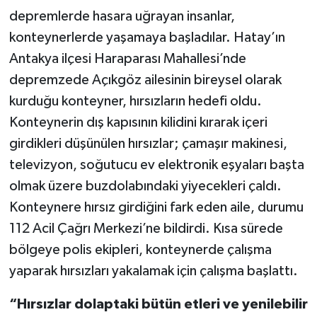
depremlerde hasara uğrayan insanlar,
TEKNOLOJİ
konteynerlerde yaşamaya başladılar. Hatay’ın
Antakya ilçesi Haraparası Mahallesi’nde
YAŞAM
depremzede Açıkgöz ailesinin bireysel olarak
kurduğu konteyner, hırsızların hedefi oldu.
KÜLTÜR SANAT
Konteynerin dış kapısının kilidini kırarak içeri
girdikleri düşünülen hırsızlar; çamaşır makinesi,
televizyon, soğutucu ev elektronik eşyaları başta
olmak üzere buzdolabındaki yiyecekleri çaldı.
Konteynere hırsız girdiğini fark eden aile, durumu
112 Acil Çağrı Merkezi’ne bildirdi. Kısa sürede
bölgeye polis ekipleri, konteynerde çalışma
yaparak hırsızları yakalamak için çalışma başlattı.
“Hırsızlar dolaptaki bütün etleri ve yenilebilir