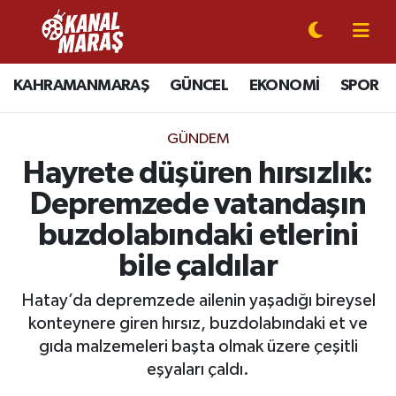
CANLI YAYIN
Kahramanmaraş Nöbetçi Eczaneler
KAHRAMANMARAŞ
GÜNCEL
EKONOMİ
SPOR
KAHRAMANMARAŞ
Kahramanmaraş Hava Durumu
GÜNDEM
GÜNCEL
Kahramanmaraş Namaz Vakitleri
Hayrete düşüren hırsızlık:
Depremzede vatandaşın
SPOR
Kahramanmaraş Trafik Yoğunluk Haritası
buzdolabındaki etlerini
SİYASET
Süper Lig Puan Durumu ve Fikstür
bile çaldılar
EKONOMİ
Tüm Manşetler
Hatay’da depremzede ailenin yaşadığı bireysel
konteynere giren hırsız, buzdolabındaki et ve
GÜNDEM
Son Dakika Haberleri
gıda malzemeleri başta olmak üzere çeşitli
eşyaları çaldı.
MAGAZİN
Haber Arşivi