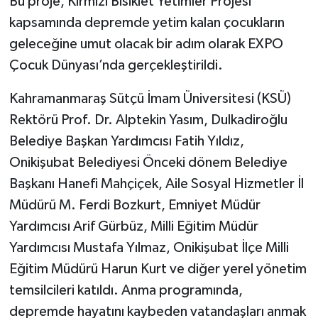
Bu proje, Kırmızı Bisiklet Yetimler Projesi
kapsamında depremde yetim kalan çocukların
TEKNOLOJİ
geleceğine umut olacak bir adım olarak EXPO
Çocuk Dünyası’nda gerçekleştirildi.
YAŞAM
Kahramanmaraş Sütçü İmam Üniversitesi (KSÜ)
KÜLTÜR SANAT
Rektörü Prof. Dr. Alptekin Yasım, Dulkadiroğlu
Belediye Başkan Yardımcısı Fatih Yıldız,
Onikişubat Belediyesi Önceki dönem Belediye
Başkanı Hanefi Mahçiçek, Aile Sosyal Hizmetler İl
Müdürü M. Ferdi Bozkurt, Emniyet Müdür
Yardımcısı Arif Gürbüz, Milli Eğitim Müdür
Yardımcısı Mustafa Yılmaz, Onikişubat İlçe Milli
Eğitim Müdürü Harun Kurt ve diğer yerel yönetim
temsilcileri katıldı. Anma programında,
depremde hayatını kaybeden vatandaşları anmak