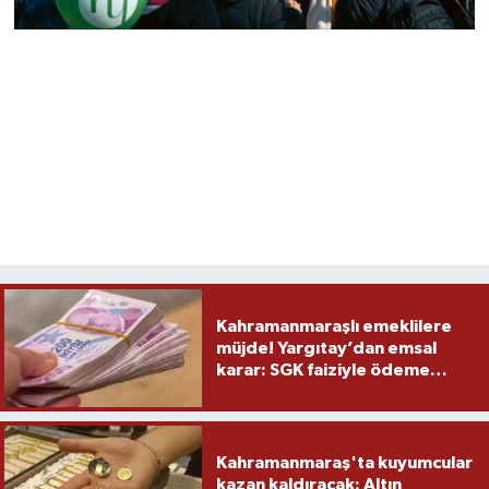
Kahramanmaraşlı emeklilere
müjde! Yargıtay’dan emsal
karar: SGK faiziyle ödeme
yapacak
Kahramanmaraş'ta kuyumcular
kazan kaldıracak: Altın