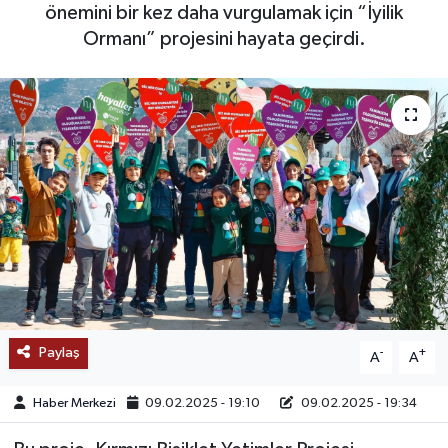
önemini bir kez daha vurgulamak için “İyilik
SAĞLIK
Ormanı” projesini hayata geçirdi.
EĞİTİM
BÖLGE
KEŞFET
POPÜLER
DÜNYA
TREND
Paylaş
-
+
A
A
MEDYA
Haber Merkezi
09.02.2025 - 19:10
09.02.2025 - 19:34
OTOMOTİV