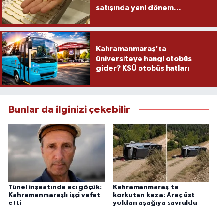
satışında yeni dönem...
Kahramanmaraş'ta
üniversiteye hangi otobüs
gider? KSÜ otobüs hatları
Bunlar da ilginizi çekebilir
Tünel inşaatında acı göçük:
Kahramanmaraş'ta
Kahramanmaraşlı işçi vefat
korkutan kaza: Araç üst
etti
yoldan aşağıya savruldu