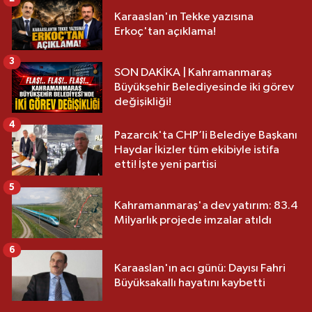
Karaaslan'ın Tekke yazısına
Erkoç'tan açıklama!
3
SON DAKİKA | Kahramanmaraş
Büyükşehir Belediyesinde iki görev
değişikliği!
4
Pazarcık'ta CHP’li Belediye Başkanı
Haydar İkizler tüm ekibiyle istifa
etti! İşte yeni partisi
5
Kahramanmaraş'a dev yatırım: 83.4
Milyarlık projede imzalar atıldı
6
Karaaslan'ın acı günü: Dayısı Fahri
Büyüksakallı hayatını kaybetti