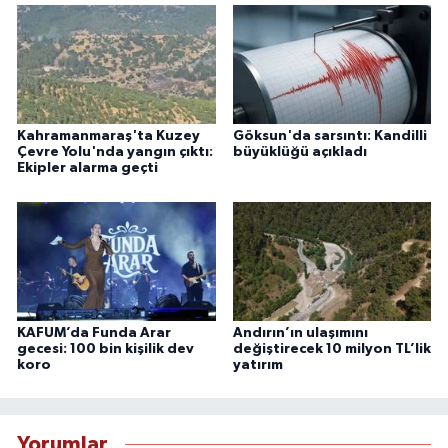
Kahramanmaraş'ta Kuzey
Göksun'da sarsıntı: Kandilli
Çevre Yolu'nda yangın çıktı:
büyüklüğü açıkladı
Ekipler alarma geçti
KAFUM’da Funda Arar
Andırın’ın ulaşımını
gecesi: 100 bin kişilik dev
değiştirecek 10 milyon TL’lik
koro
yatırım
Yorumlar