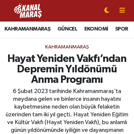
CANLI YAYIN
Kahramanmaraş Nöbetçi Eczaneler
KAHRAMANMARAŞ
GÜNCEL
EKONOMİ
SPOR
KAHRAMANMARAŞ
Kahramanmaraş Hava Durumu
KAHRAMANMARAŞ
GÜNCEL
Kahramanmaraş Namaz Vakitleri
Hayat Yeniden Vakfı’ndan
Depremin Yıldönümü
SPOR
Kahramanmaraş Trafik Yoğunluk Haritası
Anma Programı
SİYASET
Süper Lig Puan Durumu ve Fikstür
6 Şubat 2023 tarihinde Kahramanmaraş’ta
meydana gelen ve binlerce insanın hayatını
EKONOMİ
Tüm Manşetler
kaybetmesine neden olan büyük felaketin
üzerinden tam iki yıl geçti. Hayat Yeniden Eğitim
GÜNDEM
Son Dakika Haberleri
ve Kültür Vakfı (Hayat Yeniden Vakfı), bu anlamlı
MAGAZİN
Haber Arşivi
günün yıldönümünde iyiliğin ve dayanışmanın