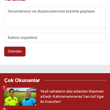
Gönder
Çok Okunanlar
1
Yeşil sahaların dişi aslanları klasman
atladı: Kahramanmaraş’tan üst lige
iki transfer!
2