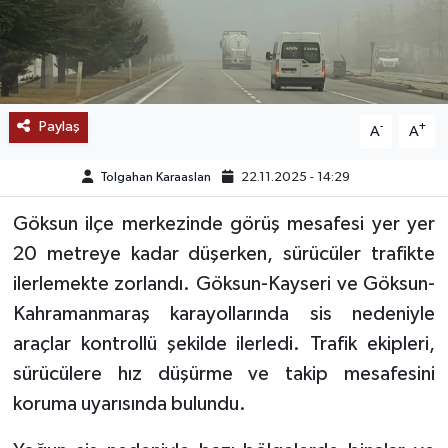
SAĞLIK
EĞİTİM
Paylaş
-
+
A
A
BÖLGE
Tolgahan Karaaslan
22.11.2025 - 14:29
KEŞFET
Göksun ilçe merkezinde görüş mesafesi yer yer
POPÜLER
20 metreye kadar düşerken, sürücüler trafikte
ilerlemekte zorlandı. Göksun-Kayseri ve Göksun-
DÜNYA
Kahramanmaraş karayollarında sis nedeniyle
TREND
araçlar kontrollü şekilde ilerledi. Trafik ekipleri,
sürücülere hız düşürme ve takip mesafesini
MEDYA
koruma uyarısında bulundu.
OTOMOTİV