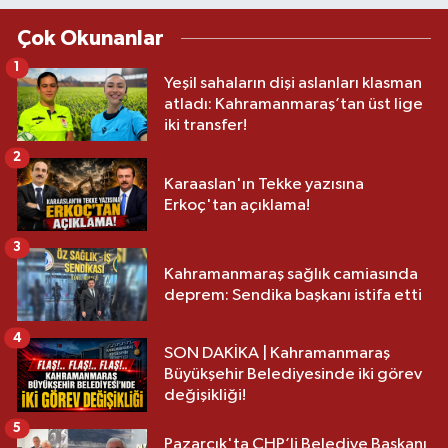
Çok Okunanlar
1
Yeşil sahaların dişi aslanları klasman
atladı: Kahramanmaraş’tan üst lige
iki transfer!
2
Karaaslan'ın Tekke yazısına
Erkoç'tan açıklama!
3
Kahramanmaraş sağlık camiasında
deprem: Sendika başkanı istifa etti
4
SON DAKİKA | Kahramanmaraş
Büyükşehir Belediyesinde iki görev
değişikliği!
5
Pazarcık'ta CHP’li Belediye Başkanı