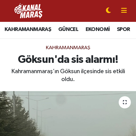
CANLI YAYIN
Kahramanmaraş Nöbetçi Eczaneler
KAHRAMANMARAŞ
GÜNCEL
EKONOMİ
SPOR
KAHRAMANMARAŞ
Kahramanmaraş Hava Durumu
KAHRAMANMARAŞ
GÜNCEL
Kahramanmaraş Namaz Vakitleri
Göksun'da sis alarmı!
SPOR
Kahramanmaraş Trafik Yoğunluk Haritası
Kahramanmaraş’ın Göksun ilçesinde sis etkili
oldu.
SİYASET
Süper Lig Puan Durumu ve Fikstür
EKONOMİ
Tüm Manşetler
GÜNDEM
Son Dakika Haberleri
MAGAZİN
Haber Arşivi