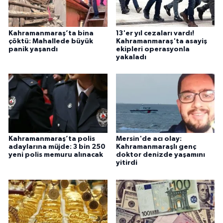
Kahramanmaraş’ta bina
13'er yıl cezaları vardı!
çöktü: Mahallede büyük
Kahramanmaraş'ta asayiş
panik yaşandı
ekipleri operasyonla
yakaladı
Kahramanmaraş’ta polis
Mersin'de acı olay:
adaylarına müjde: 3 bin 250
Kahramanmaraşlı genç
yeni polis memuru alınacak
doktor denizde yaşamını
yitirdi