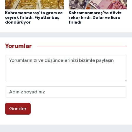
Kahramanmaraş'ta gram ve
Kahramanmaraş'ta döviz
çeyrek fırladı: Fiyatlar baş
rekor kırdı: Dolar ve Euro
döndürüyor
fırladı
Yorumlar
Gönder