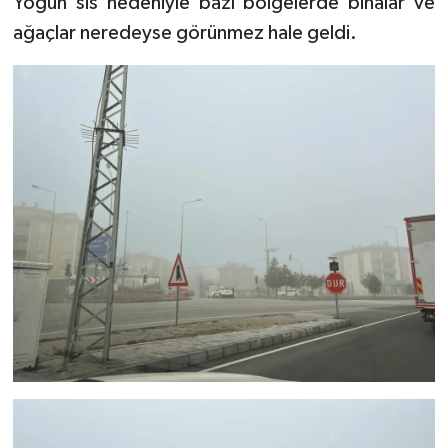
Yoğun sis nedeniyle bazı bölgelerde binalar ve
ağaçlar neredeyse görünmez hale geldi.
TEKNOLOJİ
YAŞAM
KÜLTÜR SANAT