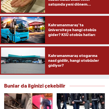
satışında yeni dönem...
Kahramanmaraş'ta
üniversiteye hangi otobüs
gider? KSÜ otobüs hatları
Kahramanmaraş otogarına
nasıl gidilir, hangi otobüsler
gidiyor?
Bunlar da ilginizi çekebilir