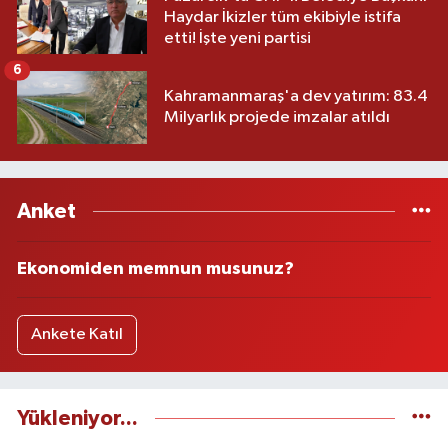
Haydar İkizler tüm ekibiyle istifa
etti! İşte yeni partisi
6
Kahramanmaraş'a dev yatırım: 83.4
Milyarlık projede imzalar atıldı
Anket
Ekonomiden memnun musunuz?
Ankete Katıl
Yükleniyor...