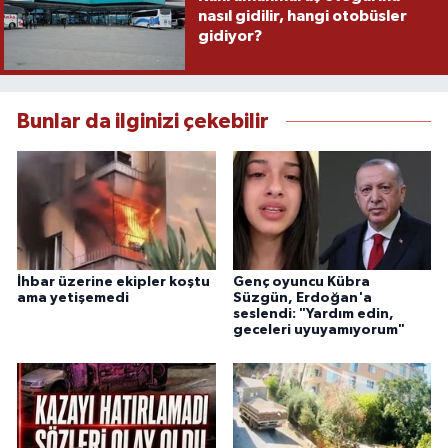
nasıl gidilir, hangi otobüsler
gidiyor?
Bunlar da ilginizi çekebilir
İhbar üzerine ekipler koştu
Genç oyuncu Kübra
ama yetişemedi
Süzgün, Erdoğan'a
seslendi: "Yardım edin,
geceleri uyuyamıyorum"