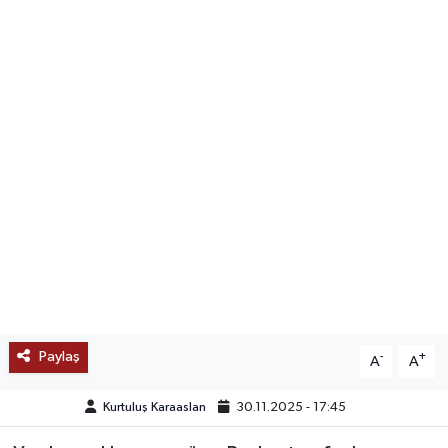
SAĞLIK
EĞİTİM
BÖLGE
KEŞFET
POPÜLER
DÜNYA
TREND
Paylaş
-
+
A
A
MEDYA
Kurtuluş Karaaslan
30.11.2025 - 17:45
OTOMOTİV