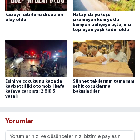
Kazayı hatırlamadı sözleri
Hatay'da yokuşu
olay oldu
çıkamayan kum yüklü
kamyon bahçeye uçtu, incir
toplayan yaşlı kadın öldü
Eşini ve çocuğunu kazada
Sünnet takılarının tamamını
kaybetti! İki otomobil kafa
şehit çocuklarına
kafaya çarpıştı: 2 ölü 5
bağışladılar
yaralı
Yorumlar