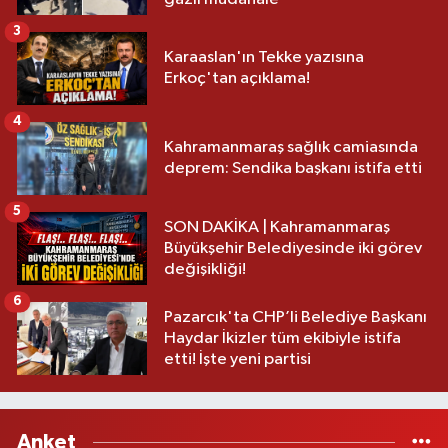
3
Karaaslan'ın Tekke yazısına
Erkoç'tan açıklama!
4
Kahramanmaraş sağlık camiasında
deprem: Sendika başkanı istifa etti
5
SON DAKİKA | Kahramanmaraş
Büyükşehir Belediyesinde iki görev
değişikliği!
6
Pazarcık'ta CHP’li Belediye Başkanı
Haydar İkizler tüm ekibiyle istifa
etti! İşte yeni partisi
Anket