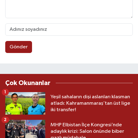
Gönder
Çok Okunanlar
1
Yeşil sahaların dişi aslanları klasman
atladı: Kahramanmaraş’tan üst lige
iki transfer!
2
MHP Elbistan İlçe Kongresi’nde
adaylık krizi: Salon önünde biber
gazlı müdahale