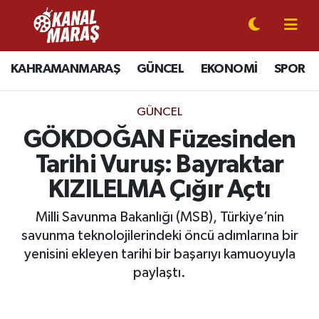
CANLI YAYIN
Kahramanmaraş Nöbetçi Eczaneler
KAHRAMANMARAŞ
GÜNCEL
EKONOMİ
SPOR
KAHRAMANMARAŞ
Kahramanmaraş Hava Durumu
GÜNCEL
GÜNCEL
Kahramanmaraş Namaz Vakitleri
GÖKDOĞAN Füzesinden
Tarihi Vuruş: Bayraktar
SPOR
Kahramanmaraş Trafik Yoğunluk Haritası
KIZILELMA Çığır Açtı
SİYASET
Süper Lig Puan Durumu ve Fikstür
Milli Savunma Bakanlığı (MSB), Türkiye’nin
savunma teknolojilerindeki öncü adımlarına bir
EKONOMİ
Tüm Manşetler
yenisini ekleyen tarihi bir başarıyı kamuoyuyla
GÜNDEM
Son Dakika Haberleri
paylaştı.
MAGAZİN
Haber Arşivi