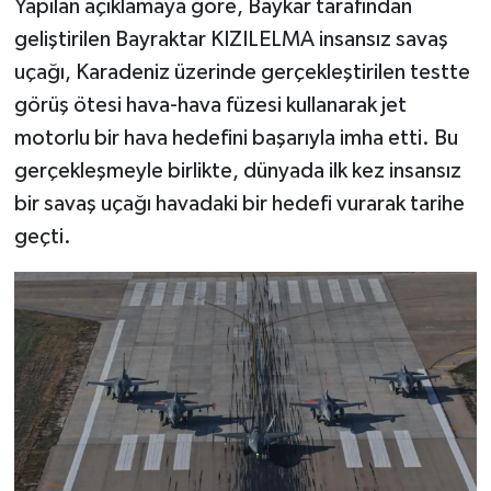
Yapılan açıklamaya göre, Baykar tarafından
geliştirilen Bayraktar KIZILELMA insansız savaş
TEKNOLOJİ
uçağı, Karadeniz üzerinde gerçekleştirilen testte
görüş ötesi hava-hava füzesi kullanarak jet
YAŞAM
motorlu bir hava hedefini başarıyla imha etti. Bu
KÜLTÜR SANAT
gerçekleşmeyle birlikte, dünyada ilk kez insansız
bir savaş uçağı havadaki bir hedefi vurarak tarihe
geçti.