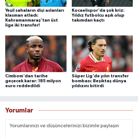
Yeşil sahaların dişi aslanları
Kocaelispor'da şok kriz:
klasman atladı:
Yıldız futbolcu aşık olup
Kahramanmaraş’tan üst
takımdan kaçtı
lige iki transfer!
Cimbom'dan tarihe
Süper Lig'de yılın transfer
geçecek karar: 185 milyon
bombası: Beşiktaş dünya
euro reddedildi
yıldızını bitirdi
Yorumlar