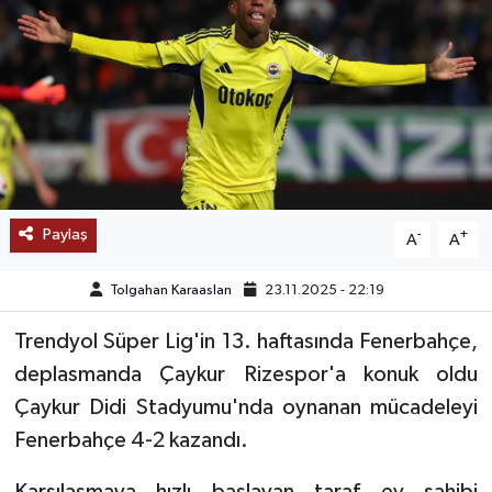
SAĞLIK
EĞİTİM
BÖLGE
KEŞFET
Paylaş
-
+
A
A
POPÜLER
Tolgahan Karaaslan
23.11.2025 - 22:19
DÜNYA
Trendyol Süper Lig'in 13. haftasında Fenerbahçe,
deplasmanda Çaykur Rizespor'a konuk oldu
TREND
Çaykur Didi Stadyumu'nda oynanan mücadeleyi
MEDYA
Fenerbahçe 4-2 kazandı.
OTOMOTİV