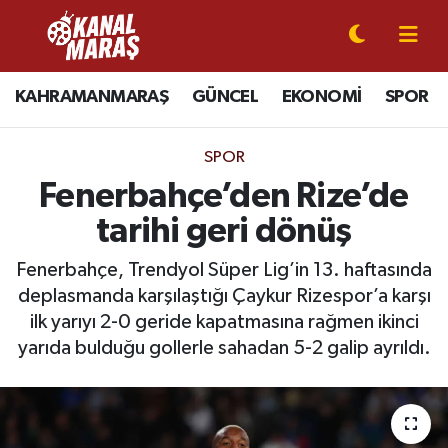
CANLI YAYIN
Kahramanmaraş Nöbetçi Eczaneler
KAHRAMANMARAŞ
GÜNCEL
EKONOMİ
SPOR
KAHRAMANMARAŞ
Kahramanmaraş Hava Durumu
SPOR
GÜNCEL
Kahramanmaraş Namaz Vakitleri
Fenerbahçe’den Rize’de
tarihi geri dönüş
SPOR
Kahramanmaraş Trafik Yoğunluk Haritası
Fenerbahçe, Trendyol Süper Lig’in 13. haftasında
SİYASET
Süper Lig Puan Durumu ve Fikstür
deplasmanda karşılaştığı Çaykur Rizespor’a karşı
ilk yarıyı 2-0 geride kapatmasına rağmen ikinci
EKONOMİ
Tüm Manşetler
yarıda bulduğu gollerle sahadan 5-2 galip ayrıldı.
GÜNDEM
Son Dakika Haberleri
MAGAZİN
Haber Arşivi