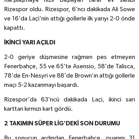
Karşılaşmaya hızlı başlayan taraf ev sahibi
Rizespor oldu. Rizespor, 6'ncı dakikada Ali Sowe
TEKNOLOJİ
ve 16'da Laçi'nin attığı gollerle ilk yarıyı 2-0 önde
kapattı.
YAŞAM
İKİNCİ YARI AÇILDI
KÜLTÜR SANAT
2-0 geriye düşmesine rağmen pes etmeyen
Fenerbahçe, 55 ve 65'te Asensio, 58'de Talisca,
78'de En-Nesyri ve 88'de Brown'ın attığı gollerle
maçı 5-2 kazanmayı başardı.
Rizespor'da 63'ncü dakikada Laçi, ikinci sarı
karttan kırmızı kart gördü.
2 TAKIMIN SÜPER LİG'DEKİ SON DURUMU
Bu sonucun ardından Fenerbahçe, puanını 31