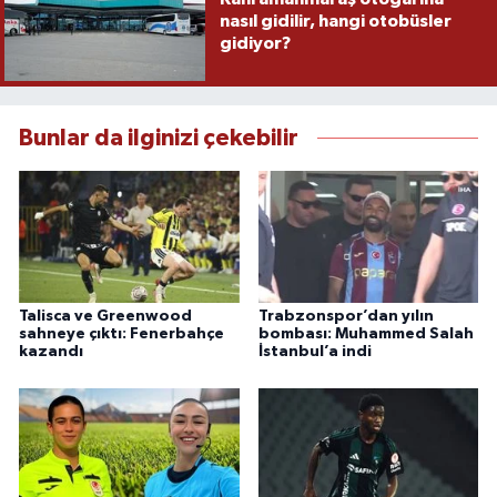
nasıl gidilir, hangi otobüsler
gidiyor?
Bunlar da ilginizi çekebilir
Talisca ve Greenwood
Trabzonspor’dan yılın
sahneye çıktı: Fenerbahçe
bombası: Muhammed Salah
kazandı
İstanbul’a indi