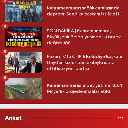
3
Kahramanmaraş sağlık camiasında
deprem: Sendika başkanı istifa etti
4
SON DAKİKA | Kahramanmaraş
Büyükşehir Belediyesinde iki görev
değişikliği!
5
Pazarcık'ta CHP’li Belediye Başkanı
Haydar İkizler tüm ekibiyle istifa
etti! İşte yeni partisi
6
Kahramanmaraş'a dev yatırım: 83.4
Milyarlık projede imzalar atıldı
Anket