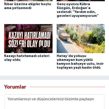
İhbar üzerine ekipler koştu
Genç oyuncu Kübra
ama yetişemedi
Süzgün, Erdoğan'a
seslendi: "Yardım edin,
geceleri uyuyamıyorum"
Kazayı hatırlamadı sözleri
Hatay'da yokuşu
olay oldu
çıkamayan kum yüklü
kamyon bahçeye uçtu, incir
toplayan yaşlı kadın öldü
Yorumlar