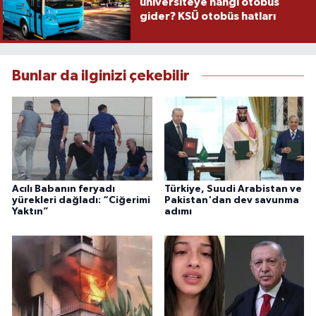
üniversiteye hangi otobüs
gider? KSÜ otobüs hatları
Bunlar da ilginizi çekebilir
Acılı Babanın feryadı
Türkiye, Suudi Arabistan ve
yürekleri dağladı: “Ciğerimi
Pakistan'dan dev savunma
Yaktın”
adımı