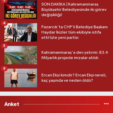
3
SON DAKİKA | Kahramanmaraş
Büyükşehir Belediyesinde iki görev
değişikliği!
4
Pazarcık'ta CHP’li Belediye Başkanı
Haydar İkizler tüm ekibiyle istifa
etti! İşte yeni partisi
5
Kahramanmaraş'a dev yatırım: 83.4
Milyarlık projede imzalar atıldı
6
Ercan Ekşi kimdir? Ercan Ekşi nereli,
kaç yaşında ve neden öldü?
Anket