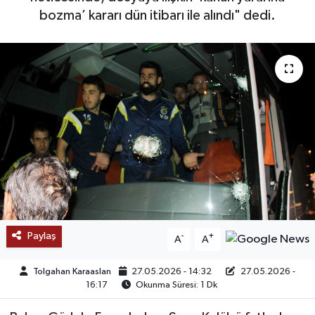
bozma’ kararı dün itibarı ile alındı" dedi.
SAĞLIK
EĞİTİM
BÖLGE
KEŞFET
POPÜLER
DÜNYA
Paylaş
-
+
A
A
TREND
Tolgahan Karaaslan
27.05.2026 - 14:32
27.05.2026 -
MEDYA
16:17
Okunma Süresi: 1 Dk
OTOMOTİV