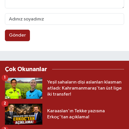
Gönder
Çok Okunanlar
1
Yeşil sahaların dişi aslanları klasman
atladı: Kahramanmaraş’tan üst lige
iki transfer!
2
Karaaslan'ın Tekke yazısına
Erkoç'tan açıklama!