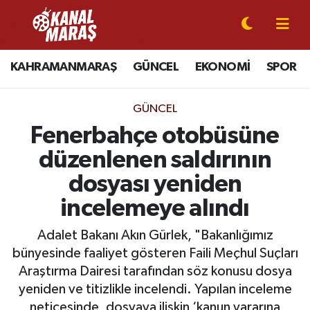
CANLI YAYIN
Kahramanmaraş Nöbetçi Eczaneler
KAHRAMANMARAŞ
GÜNCEL
EKONOMİ
SPOR
KAHRAMANMARAŞ
Kahramanmaraş Hava Durumu
GÜNCEL
GÜNCEL
Kahramanmaraş Namaz Vakitleri
Fenerbahçe otobüsüne
düzenlenen saldırının
SPOR
Kahramanmaraş Trafik Yoğunluk Haritası
dosyası yeniden
SİYASET
Süper Lig Puan Durumu ve Fikstür
incelemeye alındı
EKONOMİ
Tüm Manşetler
Adalet Bakanı Akın Gürlek, "Bakanlığımız
bünyesinde faaliyet gösteren Faili Meçhul Suçları
GÜNDEM
Son Dakika Haberleri
Araştırma Dairesi tarafından söz konusu dosya
yeniden ve titizlikle incelendi. Yapılan inceleme
MAGAZİN
Haber Arşivi
neticesinde, dosyaya ilişkin ‘kanun yararına