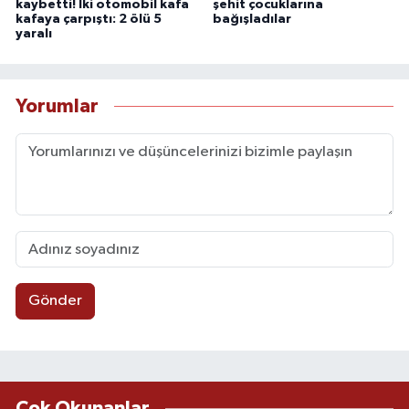
kaybetti! İki otomobil kafa
şehit çocuklarına
kafaya çarpıştı: 2 ölü 5
bağışladılar
yaralı
Yorumlar
Gönder
Çok Okunanlar