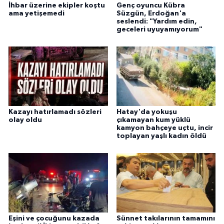
İhbar üzerine ekipler koştu
Genç oyuncu Kübra
ama yetişemedi
Süzgün, Erdoğan'a
seslendi: "Yardım edin,
geceleri uyuyamıyorum"
Kazayı hatırlamadı sözleri
Hatay'da yokuşu
olay oldu
çıkamayan kum yüklü
kamyon bahçeye uçtu, incir
toplayan yaşlı kadın öldü
Eşini ve çocuğunu kazada
Sünnet takılarının tamamını