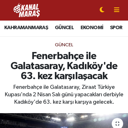
CANLI YAYIN
Kahramanmaraş Nöbetçi Eczaneler
KAHRAMANMARAŞ
GÜNCEL
EKONOMİ
SPOR
KAHRAMANMARAŞ
Kahramanmaraş Hava Durumu
GÜNCEL
GÜNCEL
Kahramanmaraş Namaz Vakitleri
Fenerbahçe ile
Galatasaray, Kadıköy'de
SPOR
Kahramanmaraş Trafik Yoğunluk Haritası
63. kez karşılaşacak
SİYASET
Süper Lig Puan Durumu ve Fikstür
Fenerbahçe ile Galatasaray, Ziraat Türkiye
Kupası'nda 2 Nisan Salı günü yapacakları derbiyle
EKONOMİ
Tüm Manşetler
Kadıköy'de 63. kez karşı karşıya gelecek.
GÜNDEM
Son Dakika Haberleri
MAGAZİN
Haber Arşivi