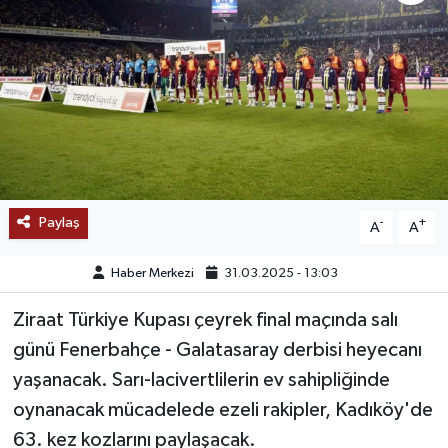
SAĞLIK
EĞİTİM
BÖLGE
KEŞFET
Paylaş
-
+
A
A
POPÜLER
Haber Merkezi
31.03.2025 - 13:03
DÜNYA
Ziraat Türkiye Kupası çeyrek final maçında salı
TREND
günü Fenerbahçe - Galatasaray derbisi heyecanı
yaşanacak. Sarı-lacivertlilerin ev sahipliğinde
MEDYA
oynanacak mücadelede ezeli rakipler, Kadıköy'de
63. kez kozlarını paylaşacak.
OTOMOTİV