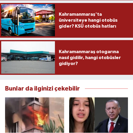
Kahramanmaraş'ta
üniversiteye hangi otobüs
gider? KSÜ otobüs hatları
Kahramanmaraş otogarına
nasıl gidilir, hangi otobüsler
gidiyor?
Bunlar da ilginizi çekebilir