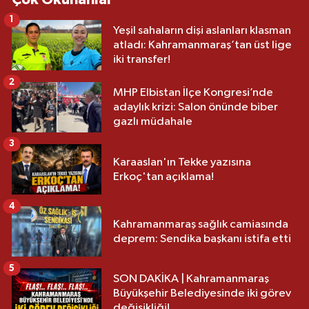
1
Yeşil sahaların dişi aslanları klasman
atladı: Kahramanmaraş’tan üst lige
iki transfer!
2
MHP Elbistan İlçe Kongresi’nde
adaylık krizi: Salon önünde biber
gazlı müdahale
3
Karaaslan'ın Tekke yazısına
Erkoç'tan açıklama!
4
Kahramanmaraş sağlık camiasında
deprem: Sendika başkanı istifa etti
5
SON DAKİKA | Kahramanmaraş
Büyükşehir Belediyesinde iki görev
değişikliği!