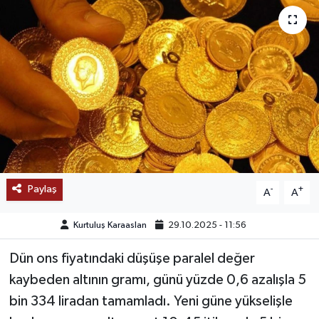
SAĞLIK
EĞİTİM
BÖLGE
KEŞFET
POPÜLER
Paylaş
-
+
A
A
DÜNYA
Kurtuluş Karaaslan
29.10.2025 - 11:56
TREND
Dün ons fiyatındaki düşüşe paralel değer
kaybeden altının gramı, günü yüzde 0,6 azalışla 5
MEDYA
bin 334 liradan tamamladı. Yeni güne yükselişle
OTOMOTİV