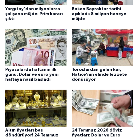
Yargıtay'dan milyonlarca
Bakan Bayraktar tarihi
çalışana müjde: Prim kararı
açıkladı: 8 milyon haneye
çıktı
müjde
Piyasalarda haftanın ilk
Toroslardan gelen kar,
günü: Dolar ve euro yeni
Hatice’nin elinde lezzete
haftaya nasıl başladı
dönüşüyor
Altın fiyatları baş
24 Temmuz 2026 döviz
döndürüyor! 24 Temmuz
fiyatları: Dolar ve Euro