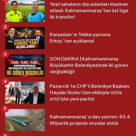
Yeşil sahaların dişi aslanları klasman
atladı: Kahramanmaraş’tan üst lige
iki transfer!
2
Karaaslan'ın Tekke yazısına
Erkoç'tan açıklama!
3
SON DAKİKA | Kahramanmaraş
Büyükşehir Belediyesinde iki görev
değişikliği!
4
Pazarcık'ta CHP’li Belediye Başkanı
Haydar İkizler tüm ekibiyle istifa
etti! İşte yeni partisi
5
Kahramanmaraş'a dev yatırım: 83.4
Milyarlık projede imzalar atıldı