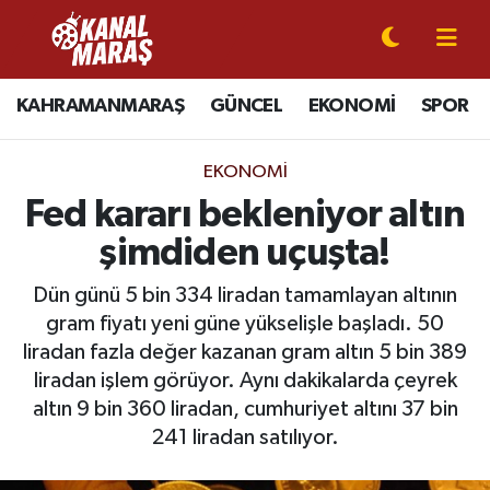
CANLI YAYIN
Kahramanmaraş Nöbetçi Eczaneler
KAHRAMANMARAŞ
GÜNCEL
EKONOMİ
SPOR
KAHRAMANMARAŞ
Kahramanmaraş Hava Durumu
EKONOMI
GÜNCEL
Kahramanmaraş Namaz Vakitleri
Fed kararı bekleniyor altın
şimdiden uçuşta!
SPOR
Kahramanmaraş Trafik Yoğunluk Haritası
Dün günü 5 bin 334 liradan tamamlayan altının
SİYASET
Süper Lig Puan Durumu ve Fikstür
gram fiyatı yeni güne yükselişle başladı. 50
liradan fazla değer kazanan gram altın 5 bin 389
EKONOMİ
Tüm Manşetler
liradan işlem görüyor. Aynı dakikalarda çeyrek
altın 9 bin 360 liradan, cumhuriyet altını 37 bin
GÜNDEM
Son Dakika Haberleri
241 liradan satılıyor.
MAGAZİN
Haber Arşivi