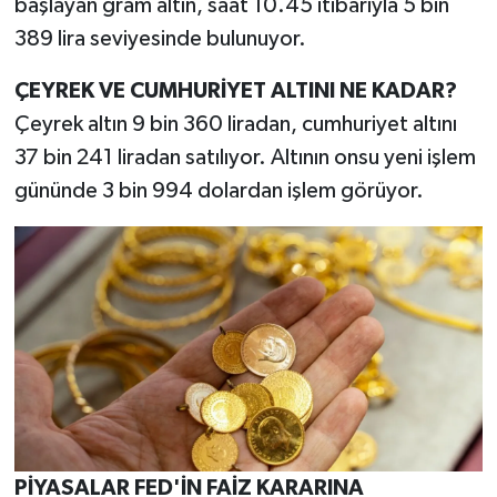
başlayan gram altın, saat 10.45 itibarıyla 5 bin
389 lira seviyesinde bulunuyor.
TEKNOLOJİ
ÇEYREK VE CUMHURİYET ALTINI NE KADAR?
YAŞAM
Çeyrek altın 9 bin 360 liradan, cumhuriyet altını
37 bin 241 liradan satılıyor. Altının onsu yeni işlem
KÜLTÜR SANAT
gününde 3 bin 994 dolardan işlem görüyor.
PİYASALAR FED'İN FAİZ KARARINA