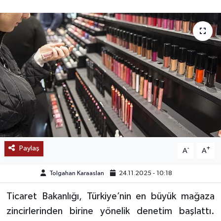
SAĞLIK
EĞİTİM
BÖLGE
KEŞFET
POPÜLER
DÜNYA
Paylaş
-
+
A
A
TREND
Tolgahan Karaaslan
24.11.2025 - 10:18
MEDYA
Ticaret Bakanlığı, Türkiye’nin en büyük mağaza
zincirlerinden birine yönelik denetim başlattı.
OTOMOTİV