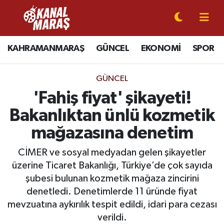
CANLI YAYIN
Kahramanmaraş Nöbetçi Eczaneler
KAHRAMANMARAŞ
GÜNCEL
EKONOMİ
SPOR
KAHRAMANMARAŞ
Kahramanmaraş Hava Durumu
GÜNCEL
GÜNCEL
Kahramanmaraş Namaz Vakitleri
'Fahiş fiyat' şikayeti!
Bakanlıktan ünlü kozmetik
SPOR
Kahramanmaraş Trafik Yoğunluk Haritası
mağazasına denetim
SİYASET
Süper Lig Puan Durumu ve Fikstür
CİMER ve sosyal medyadan gelen şikayetler
üzerine Ticaret Bakanlığı, Türkiye’de çok sayıda
EKONOMİ
Tüm Manşetler
şubesi bulunan kozmetik mağaza zincirini
denetledi. Denetimlerde 11 üründe fiyat
GÜNDEM
Son Dakika Haberleri
mevzuatına aykırılık tespit edildi, idari para cezası
MAGAZİN
Haber Arşivi
verildi.