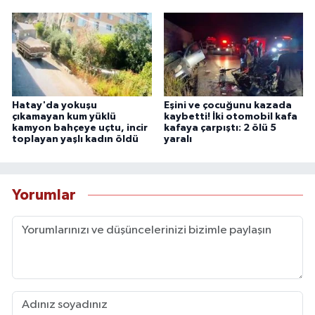
Hatay'da yokuşu
Eşini ve çocuğunu kazada
çıkamayan kum yüklü
kaybetti! İki otomobil kafa
kamyon bahçeye uçtu, incir
kafaya çarpıştı: 2 ölü 5
toplayan yaşlı kadın öldü
yaralı
Yorumlar