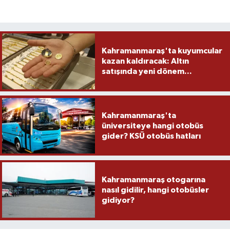
Kahramanmaraş'ta kuyumcular
kazan kaldıracak: Altın
satışında yeni dönem...
Kahramanmaraş'ta
üniversiteye hangi otobüs
gider? KSÜ otobüs hatları
Kahramanmaraş otogarına
nasıl gidilir, hangi otobüsler
gidiyor?