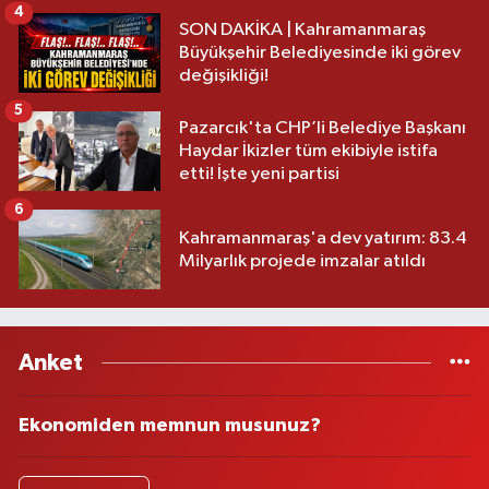
4
SON DAKİKA | Kahramanmaraş
Büyükşehir Belediyesinde iki görev
değişikliği!
5
Pazarcık'ta CHP’li Belediye Başkanı
Haydar İkizler tüm ekibiyle istifa
etti! İşte yeni partisi
6
Kahramanmaraş'a dev yatırım: 83.4
Milyarlık projede imzalar atıldı
Anket
Ekonomiden memnun musunuz?