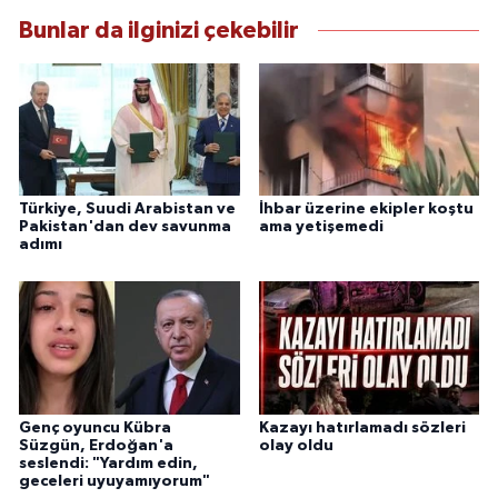
Bunlar da ilginizi çekebilir
Türkiye, Suudi Arabistan ve
İhbar üzerine ekipler koştu
Pakistan'dan dev savunma
ama yetişemedi
adımı
Genç oyuncu Kübra
Kazayı hatırlamadı sözleri
Süzgün, Erdoğan'a
olay oldu
seslendi: "Yardım edin,
geceleri uyuyamıyorum"