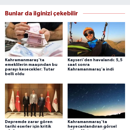
Bunlar da ilginizi çekebilir
Kahramanmaraş'ta
Kayseri'den havalandı: 5,5
emeklilerin maaşından bu
saat sonra
parayı kesecekler: Tutar
Kahramanmaraş'a indi
belli oldu
Depremde zarar gören
Kahramanmaraş'ta
tarihi eserler için kritik
heyecanlandıran görsel