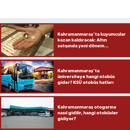
Kahramanmaraş'ta kuyumcular
kazan kaldıracak: Altın
satışında yeni dönem...
Kahramanmaraş'ta
üniversiteye hangi otobüs
gider? KSÜ otobüs hatları
Kahramanmaraş otogarına
nasıl gidilir, hangi otobüsler
gidiyor?