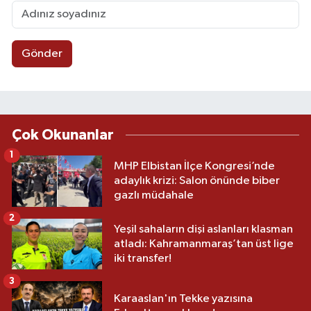
Gönder
Çok Okunanlar
1
MHP Elbistan İlçe Kongresi’nde
adaylık krizi: Salon önünde biber
gazlı müdahale
2
Yeşil sahaların dişi aslanları klasman
atladı: Kahramanmaraş’tan üst lige
iki transfer!
3
Karaaslan'ın Tekke yazısına