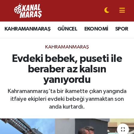
CANLI YAYIN
Kahramanmaraş Nöbetçi Eczaneler
KAHRAMANMARAŞ
GÜNCEL
EKONOMİ
SPOR
KAHRAMANMARAŞ
Kahramanmaraş Hava Durumu
KAHRAMANMARAŞ
GÜNCEL
Kahramanmaraş Namaz Vakitleri
Evdeki bebek, puseti ile
beraber az kalsın
SPOR
Kahramanmaraş Trafik Yoğunluk Haritası
yanıyordu
SİYASET
Süper Lig Puan Durumu ve Fikstür
Kahramanmaraş’ta bir ikamette çıkan yangında
itfaiye ekipleri evdeki bebeği yanmaktan son
EKONOMİ
Tüm Manşetler
anda kurtardı.
GÜNDEM
Son Dakika Haberleri
MAGAZİN
Haber Arşivi