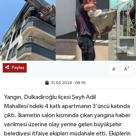
SAĞLIK
EĞİTİM
BÖLGE
KEŞFET
Paylaş
-
+
A
A
POPÜLER
31.05.2024 - 08:10
DÜNYA
Yangın, Dulkadiroğlu ilçesi Şeyh Adil
TREND
Mahallesi’ndeki 4 katlı apartmanın 3'üncü katında
çıktı. İkametin salon kısmında çıkan yangına haber
MEDYA
verilmesi üzerine olay yerine gelen büyükşehir
belediyesi itfaiye ekipleri müdahale etti. Ekiplerin
OTOMOTİV