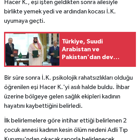
Hacer K., eşi işten geldikten sonra ailesiyle
birlikte yemek yedi ve ardından kocası İ.K.
TEKNOLOJİ
uyumaya geçti.
YAŞAM
Türkiye, Suudi
KÜLTÜR SANAT
Arabistan ve
Pakistan'dan dev
savunma adımı
Bir süre sonra İ.K. psikolojik rahatsızlıkları olduğu
öğrenilen eşi Hacer K.'yi asılı halde buldu. İhbar
üzerine bölgeye gelen sağlık ekipleri kadının
hayatını kaybettiğini belirledi.
İlk belirlemelere göre intihar ettiği belirlenen 2
çocuk annesi kadının kesin ölüm nedeni Adli Tıp
Kurumu'ndan çıkacak raporla belirlenecek.