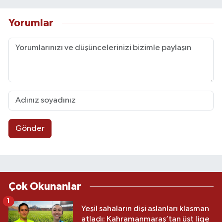
Yorumlar
Gönder
Çok Okunanlar
1
Yeşil sahaların dişi aslanları klasman
atladı: Kahramanmaraş’tan üst lige