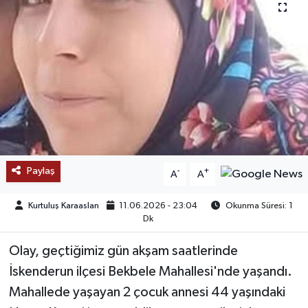
SAĞLIK
EĞİTİM
BÖLGE
KEŞFET
POPÜLER
Paylaş
-
+
A
A
DÜNYA
Kurtuluş Karaaslan
11.06.2026 - 23:04
Okunma Süresi: 1
Dk
TREND
Olay, geçtiğimiz gün akşam saatlerinde
MEDYA
İskenderun ilçesi Bekbele Mahallesi'nde yaşandı.
Mahallede yaşayan 2 çocuk annesi 44 yaşındaki
OTOMOTİV