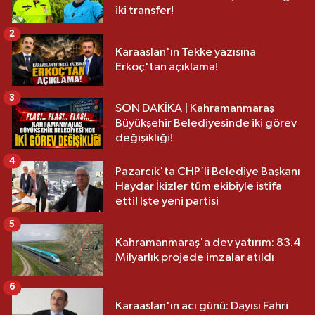
iki transfer!
2
Karaaslan'ın Tekke yazısına
Erkoç'tan açıklama!
3
SON DAKİKA | Kahramanmaraş
Büyükşehir Belediyesinde iki görev
değişikliği!
4
Pazarcık'ta CHP’li Belediye Başkanı
Haydar İkizler tüm ekibiyle istifa
etti! İşte yeni partisi
5
Kahramanmaraş'a dev yatırım: 83.4
Milyarlık projede imzalar atıldı
6
Karaaslan'ın acı günü: Dayısı Fahri