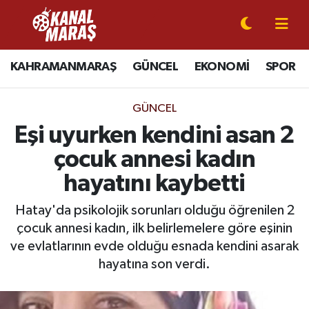
CANLI YAYIN
Kahramanmaraş Nöbetçi Eczaneler
KAHRAMANMARAŞ
GÜNCEL
EKONOMİ
SPOR
KAHRAMANMARAŞ
Kahramanmaraş Hava Durumu
GÜNCEL
GÜNCEL
Kahramanmaraş Namaz Vakitleri
Eşi uyurken kendini asan 2
çocuk annesi kadın
SPOR
Kahramanmaraş Trafik Yoğunluk Haritası
hayatını kaybetti
SİYASET
Süper Lig Puan Durumu ve Fikstür
Hatay'da psikolojik sorunları olduğu öğrenilen 2
çocuk annesi kadın, ilk belirlemelere göre eşinin
EKONOMİ
Tüm Manşetler
ve evlatlarının evde olduğu esnada kendini asarak
GÜNDEM
Son Dakika Haberleri
hayatına son verdi.
MAGAZİN
Haber Arşivi