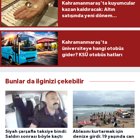
Kahramanmaraş'ta kuyumcular
kazan kaldıracak: Altın
satışında yeni dönem...
Kahramanmaraş'ta
üniversiteye hangi otobüs
gider? KSÜ otobüs hatları
Bunlar da ilginizi çekebilir
Siyah çarşafla taksiye bindi:
Ablasını kurtarmak için
Saldırı sonrası böyle kaçtı
denize girdi: 19 yaşında can