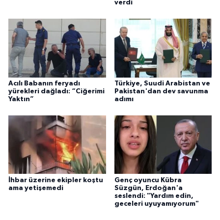
verdi
Acılı Babanın feryadı
Türkiye, Suudi Arabistan ve
yürekleri dağladı: “Ciğerimi
Pakistan'dan dev savunma
Yaktın”
adımı
İhbar üzerine ekipler koştu
Genç oyuncu Kübra
ama yetişemedi
Süzgün, Erdoğan'a
seslendi: "Yardım edin,
geceleri uyuyamıyorum"