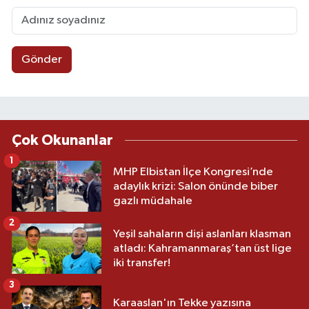
Gönder
Çok Okunanlar
1
MHP Elbistan İlçe Kongresi’nde
adaylık krizi: Salon önünde biber
gazlı müdahale
2
Yeşil sahaların dişi aslanları klasman
atladı: Kahramanmaraş’tan üst lige
iki transfer!
3
Karaaslan'ın Tekke yazısına