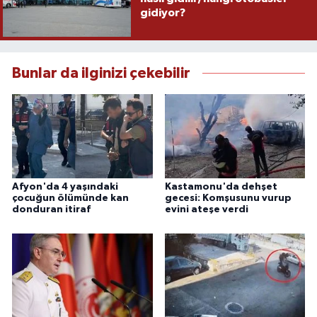
gidiyor?
Bunlar da ilginizi çekebilir
Afyon'da 4 yaşındaki
Kastamonu'da dehşet
çocuğun ölümünde kan
gecesi: Komşusunu vurup
donduran itiraf
evini ateşe verdi