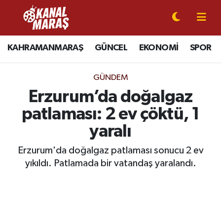
CANLI YAYIN
Kahramanmaraş Nöbetçi Eczaneler
KAHRAMANMARAŞ
GÜNCEL
EKONOMİ
SPOR
KAHRAMANMARAŞ
Kahramanmaraş Hava Durumu
GÜNDEM
GÜNCEL
Kahramanmaraş Namaz Vakitleri
Erzurum’da doğalgaz
patlaması: 2 ev çöktü, 1
SPOR
Kahramanmaraş Trafik Yoğunluk Haritası
yaralı
SİYASET
Süper Lig Puan Durumu ve Fikstür
Erzurum'da doğalgaz patlaması sonucu 2 ev
yıkıldı. Patlamada bir vatandaş yaralandı.
EKONOMİ
Tüm Manşetler
GÜNDEM
Son Dakika Haberleri
MAGAZİN
Haber Arşivi