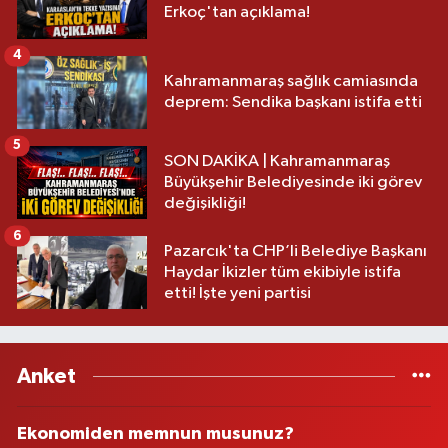
Erkoç'tan açıklama!
4
Kahramanmaraş sağlık camiasında
deprem: Sendika başkanı istifa etti
5
SON DAKİKA | Kahramanmaraş
Büyükşehir Belediyesinde iki görev
değişikliği!
6
Pazarcık'ta CHP’li Belediye Başkanı
Haydar İkizler tüm ekibiyle istifa
etti! İşte yeni partisi
Anket
Ekonomiden memnun musunuz?