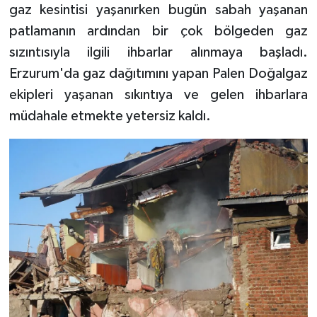
gaz kesintisi yaşanırken bugün sabah yaşanan
patlamanın ardından bir çok bölgeden gaz
TEKNOLOJİ
sızıntısıyla ilgili ihbarlar alınmaya başladı.
YAŞAM
Erzurum'da gaz dağıtımını yapan Palen Doğalgaz
ekipleri yaşanan sıkıntıya ve gelen ihbarlara
KÜLTÜR SANAT
müdahale etmekte yetersiz kaldı.