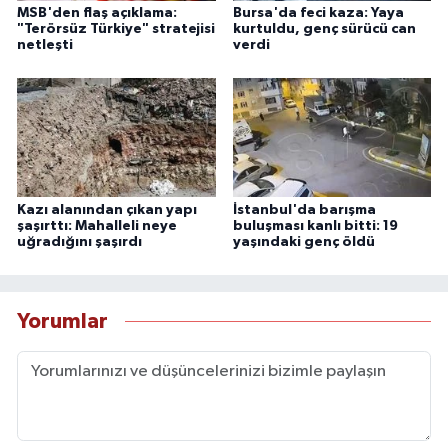
MSB'den flaş açıklama:
Bursa'da feci kaza: Yaya
"Terörsüz Türkiye" stratejisi
kurtuldu, genç sürücü can
netleşti
verdi
Kazı alanından çıkan yapı
İstanbul'da barışma
şaşırttı: Mahalleli neye
buluşması kanlı bitti: 19
uğradığını şaşırdı
yaşındaki genç öldü
Yorumlar