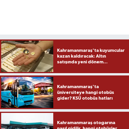
Kahramanmaraş'ta kuyumcular
kazan kaldıracak: Altın
satışında yeni dönem...
Kahramanmaraş'ta
üniversiteye hangi otobüs
gider? KSÜ otobüs hatları
Kahramanmaraş otogarına
nasıl gidilir, hangi otobüsler