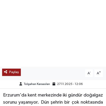
SAĞLIK
EĞİTİM
BÖLGE
KEŞFET
POPÜLER
DÜNYA
Paylaş
-
+
A
A
TREND
Tolgahan Karaaslan
27.11.2025 - 12:06
MEDYA
Erzurum'da kent merkezinde iki gündür doğalgaz
sorunu yaşanıyor. Dün şehrin bir çok noktasında
OTOMOTİV