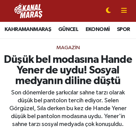
CANLI YAYIN
Kahramanmaraş Nöbetçi Eczaneler
KAHRAMANMARAŞ
GÜNCEL
EKONOMİ
SPOR
KAHRAMANMARAŞ
Kahramanmaraş Hava Durumu
MAGAZİN
GÜNCEL
Kahramanmaraş Namaz Vakitleri
Düşük bel modasına Hande
Yener de uydu! Sosyal
SPOR
Kahramanmaraş Trafik Yoğunluk Haritası
medyanın diline düştü
SİYASET
Süper Lig Puan Durumu ve Fikstür
Son dönemlerde şarkıcılar sahne tarzı olarak
düşük bel pantolon tercih ediyor. Selen
EKONOMİ
Tüm Manşetler
Görgüzel, Sıla derken bu kez de Hande Yener
düşük bel pantolon modasına uydu. Yener'in
GÜNDEM
Son Dakika Haberleri
sahne tarzı sosyal medyada çok konuşuldu.
MAGAZİN
Haber Arşivi