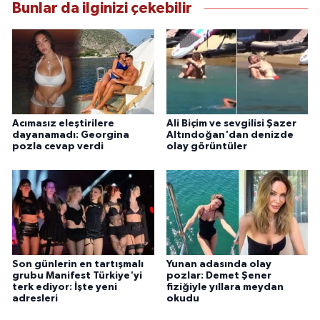
Bunlar da ilginizi çekebilir
Acımasız eleştirilere
Ali Biçim ve sevgilisi Şazer
dayanamadı: Georgina
Altındoğan'dan denizde
pozla cevap verdi
olay görüntüler
Son günlerin en tartışmalı
Yunan adasında olay
grubu Manifest Türkiye'yi
pozlar: Demet Şener
terk ediyor: İşte yeni
fiziğiyle yıllara meydan
adresleri
okudu