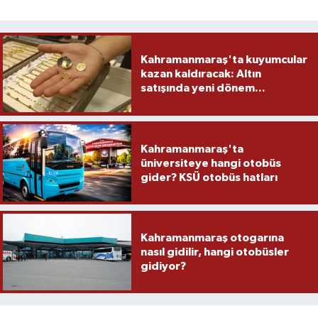
Kahramanmaraş'ta kuyumcular
kazan kaldıracak: Altın
satışında yeni dönem...
Kahramanmaraş'ta
üniversiteye hangi otobüs
gider? KSÜ otobüs hatları
Kahramanmaraş otogarına
nasıl gidilir, hangi otobüsler
gidiyor?