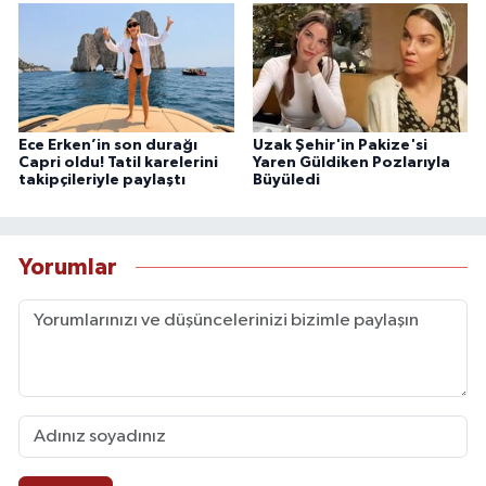
Ece Erken’in son durağı
Uzak Şehir'in Pakize'si
Capri oldu! Tatil karelerini
Yaren Güldiken Pozlarıyla
takipçileriyle paylaştı
Büyüledi
Yorumlar