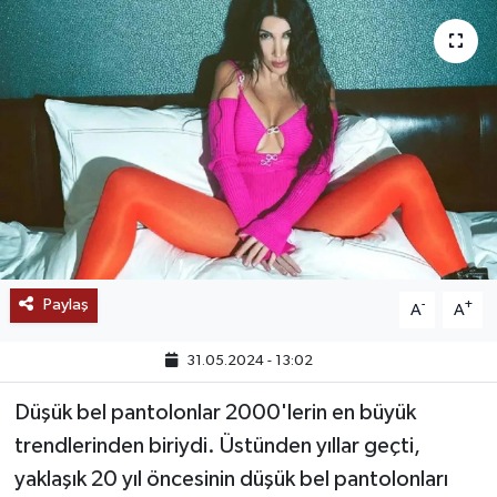
SAĞLIK
EĞİTİM
BÖLGE
KEŞFET
POPÜLER
Paylaş
-
+
A
A
DÜNYA
31.05.2024 - 13:02
TREND
Düşük bel pantolonlar 2000'lerin en büyük
MEDYA
trendlerinden biriydi. Üstünden yıllar geçti,
yaklaşık 20 yıl öncesinin düşük bel pantolonları
OTOMOTİV