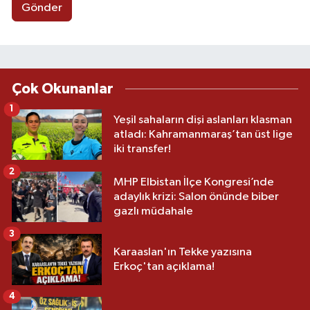
Gönder
Çok Okunanlar
1
Yeşil sahaların dişi aslanları klasman
atladı: Kahramanmaraş’tan üst lige
iki transfer!
2
MHP Elbistan İlçe Kongresi’nde
adaylık krizi: Salon önünde biber
gazlı müdahale
3
Karaaslan'ın Tekke yazısına
Erkoç'tan açıklama!
4