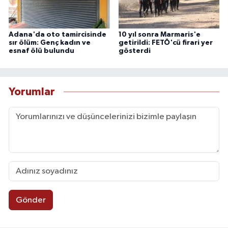
Adana'da oto tamircisinde
10 yıl sonra Marmaris'e
sır ölüm: Genç kadın ve
getirildi: FETÖ'cü firari yer
esnaf ölü bulundu
gösterdi
Yorumlar
Gönder