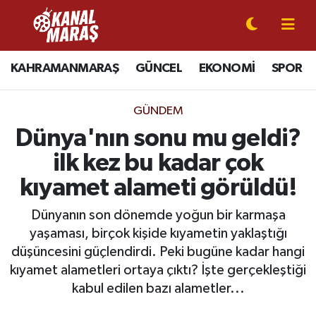
CANLI YAYIN
Kahramanmaraş Nöbetçi Eczaneler
KAHRAMANMARAŞ
GÜNCEL
EKONOMİ
SPOR
KAHRAMANMARAŞ
Kahramanmaraş Hava Durumu
GÜNDEM
GÜNCEL
Kahramanmaraş Namaz Vakitleri
Dünya'nın sonu mu geldi?
ilk kez bu kadar çok
SPOR
Kahramanmaraş Trafik Yoğunluk Haritası
kıyamet alameti görüldü!
SİYASET
Süper Lig Puan Durumu ve Fikstür
Dünyanın son dönemde yoğun bir karmaşa
yaşaması, birçok kişide kıyametin yaklaştığı
EKONOMİ
Tüm Manşetler
düşüncesini güçlendirdi. Peki bugüne kadar hangi
kıyamet alametleri ortaya çıktı? İşte gerçekleştiği
GÜNDEM
Son Dakika Haberleri
kabul edilen bazı alametler...
MAGAZİN
Haber Arşivi