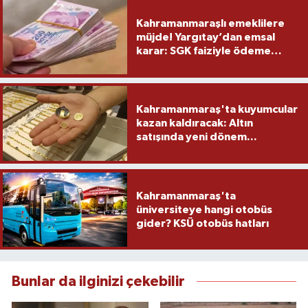
Kahramanmaraşlı emeklilere
müjde! Yargıtay’dan emsal
karar: SGK faiziyle ödeme
yapacak
Kahramanmaraş'ta kuyumcular
kazan kaldıracak: Altın
satışında yeni dönem...
Kahramanmaraş'ta
üniversiteye hangi otobüs
gider? KSÜ otobüs hatları
Bunlar da ilginizi çekebilir