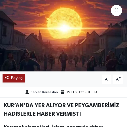
SAĞLIK
EĞİTİM
BÖLGE
KEŞFET
POPÜLER
Paylaş
-
+
A
A
DÜNYA
Serkan Karaaslan
19.11.2025 - 10:39
TREND
KUR’AN’DA YER ALIYOR VE PEYGAMBERİMİZ
MEDYA
HADİSLERLE HABER VERMİŞTİ
OTOMOTİV