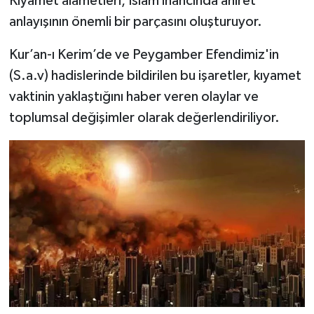
Kıyamet alametleri, İslam inancında ahiret
anlayışının önemli bir parçasını oluşturuyor.
TEKNOLOJİ
Kur’an-ı Kerim’de ve Peygamber Efendimiz'in
YAŞAM
(S.a.v) hadislerinde bildirilen bu işaretler, kıyamet
vaktinin yaklaştığını haber veren olaylar ve
KÜLTÜR SANAT
toplumsal değişimler olarak değerlendiriliyor.