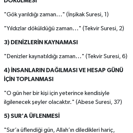
DÖKÜLMESİ
"Gök yarıldığı zaman..." (İnşikak Suresi, 1)
"Yıldızlar döküldüğü zaman..." (Tekvir Suresi, 2)
3) DENİZLERİN KAYNAMASI
"Denizler kaynatıldığı zaman..." (Tekvir Suresi, 6)
4) İNSANLARIN DAĞILMASI VE HESAP GÜNÜ
İÇİN TOPLANMASI
"O gün her bir kişi için yeterince kendisiyle
ilgilenecek şeyler olacaktır." (Abese Suresi, 37)
5) SUR'A ÜFLENMESİ
"Sur’a üflendiği gün, Allah’ın diledikleri hariç,