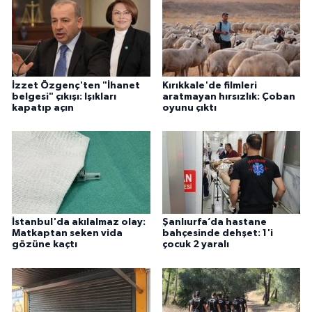
İzzet Özgenç'ten "İhanet
Kırıkkale'de filmleri
belgesi" çıkışı: Işıkları
aratmayan hırsızlık: Çoban
kapatıp açın
oyunu çıktı
İstanbul'da akılalmaz olay:
Şanlıurfa’da hastane
Matkaptan seken vida
bahçesinde dehşet: 1'i
gözüne kaçtı
çocuk 2 yaralı