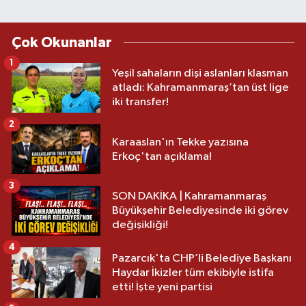
Çok Okunanlar
1
Yeşil sahaların dişi aslanları klasman
atladı: Kahramanmaraş’tan üst lige
iki transfer!
2
Karaaslan'ın Tekke yazısına
Erkoç'tan açıklama!
3
SON DAKİKA | Kahramanmaraş
Büyükşehir Belediyesinde iki görev
değişikliği!
4
Pazarcık'ta CHP’li Belediye Başkanı
Haydar İkizler tüm ekibiyle istifa
etti! İşte yeni partisi