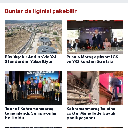
Bunlar da ilginizi çekebilir
Büyükşehir Andırın’da Yol
Pusula Maraş açılıyor: LGS
Standardını Yükseltiyor
ve YKS kursları ücretsiz
Tour of Kahramanmaraş
Kahramanmaraş’ta bina
tamamlandı: Şampiyonlar
çöktü: Mahallede büyük
belli oldu
panik yaşandı