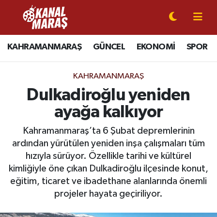
CANLI YAYIN
Kahramanmaraş Nöbetçi Eczaneler
KAHRAMANMARAŞ
GÜNCEL
EKONOMİ
SPOR
KAHRAMANMARAŞ
Kahramanmaraş Hava Durumu
KAHRAMANMARAŞ
GÜNCEL
Kahramanmaraş Namaz Vakitleri
Dulkadiroğlu yeniden
ayağa kalkıyor
SPOR
Kahramanmaraş Trafik Yoğunluk Haritası
Kahramanmaraş’ta 6 Şubat depremlerinin
SİYASET
Süper Lig Puan Durumu ve Fikstür
ardından yürütülen yeniden inşa çalışmaları tüm
hızıyla sürüyor. Özellikle tarihi ve kültürel
EKONOMİ
Tüm Manşetler
kimliğiyle öne çıkan Dulkadiroğlu ilçesinde konut,
eğitim, ticaret ve ibadethane alanlarında önemli
GÜNDEM
Son Dakika Haberleri
projeler hayata geçiriliyor.
MAGAZİN
Haber Arşivi