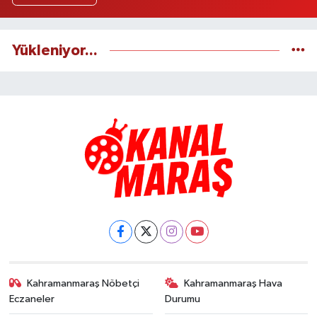
Yükleniyor...
Kahramanmaraş Nöbetçi
Kahramanmaraş Hava
Eczaneler
Durumu