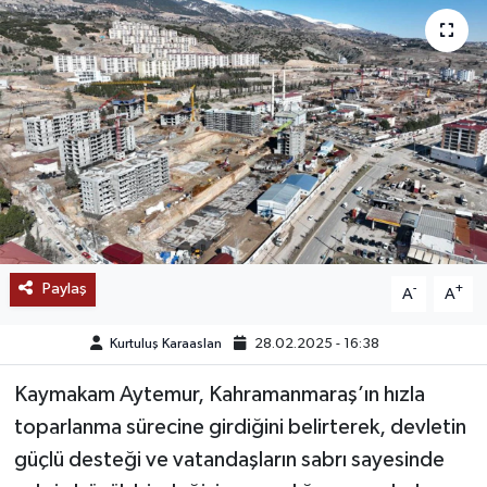
SAĞLIK
EĞİTİM
BÖLGE
KEŞFET
POPÜLER
Paylaş
-
+
A
A
DÜNYA
Kurtuluş Karaaslan
28.02.2025 - 16:38
TREND
Kaymakam Aytemur, Kahramanmaraş’ın hızla
toparlanma sürecine girdiğini belirterek, devletin
MEDYA
güçlü desteği ve vatandaşların sabrı sayesinde
OTOMOTİV