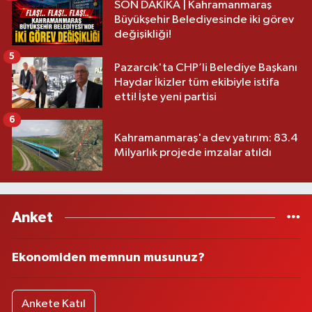
SON DAKİKA | Kahramanmaraş
Büyükşehir Belediyesinde iki görev
değişikliği!
5
Pazarcık'ta CHP’li Belediye Başkanı
Haydar İkizler tüm ekibiyle istifa
etti! İşte yeni partisi
6
Kahramanmaraş'a dev yatırım: 83.4
Milyarlık projede imzalar atıldı
Anket
Ekonomiden memnun musunuz?
Ankete Katıl