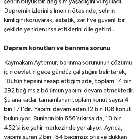
şehrin büyük bir değişim yaşadığını vurguladı.
Depremin izlerini silmenin ötesinde, şehrin
TEKNOLOJİ
kimliğini koruyarak, estetik, zarif ve güvenli bir
şekilde yeniden inşa ettiklerini dile getirdi.
YAŞAM
KÜLTÜR SANAT
Deprem konutları ve barınma sorunu
Kaymakam Aytemur, barınma sorununun çözümü
için devletin gece gündüz çalıştığını belirterek,
"Bütün hepsini hesap ettiğimizde, toplam 14 bin
292 bağımsız bölümün yapımı devam etmektedir.
Şu ana kadar tamamlanan toplam konut sayısı 4
bin 171’dir. Yapımı devam eden 12 bin 108 konut
bulunuyor. Bunların bin 656’sı kırsalda, 10 bin
452’si ise şehir merkezinde yer alıyor. Ayrıca,
yapımı süren 2 bin 184 bağımsız ofis ve dükkan