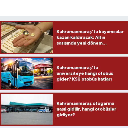
Kahramanmaraş'ta kuyumcular
kazan kaldıracak: Altın
satışında yeni dönem...
Kahramanmaraş'ta
üniversiteye hangi otobüs
gider? KSÜ otobüs hatları
Kahramanmaraş otogarına
nasıl gidilir, hangi otobüsler
gidiyor?