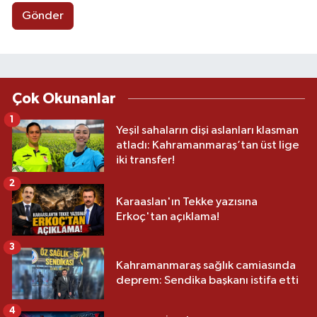
Gönder
Çok Okunanlar
1
Yeşil sahaların dişi aslanları klasman
atladı: Kahramanmaraş’tan üst lige
iki transfer!
2
Karaaslan'ın Tekke yazısına
Erkoç'tan açıklama!
3
Kahramanmaraş sağlık camiasında
deprem: Sendika başkanı istifa etti
4