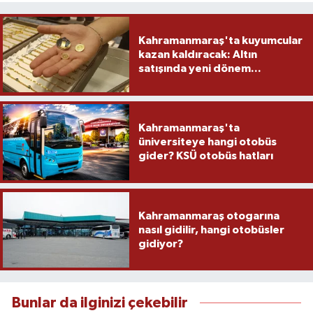
Kahramanmaraş'ta kuyumcular
kazan kaldıracak: Altın
satışında yeni dönem...
Kahramanmaraş'ta
üniversiteye hangi otobüs
gider? KSÜ otobüs hatları
Kahramanmaraş otogarına
nasıl gidilir, hangi otobüsler
gidiyor?
Bunlar da ilginizi çekebilir