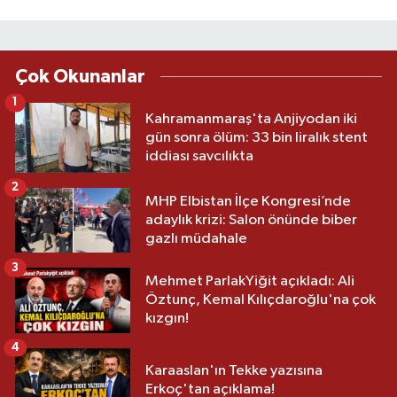
Çok Okunanlar
1
Kahramanmaraş'ta Anjiyodan iki
gün sonra ölüm: 33 bin liralık stent
iddiası savcılıkta
2
MHP Elbistan İlçe Kongresi’nde
adaylık krizi: Salon önünde biber
gazlı müdahale
3
Mehmet ParlakYiğit açıkladı: Ali
Öztunç, Kemal Kılıçdaroğlu'na çok
kızgın!
4
Karaaslan'ın Tekke yazısına
Erkoç'tan açıklama!