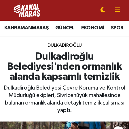
CANLI YAYIN
Kahramanmaraş Nöbetçi Eczaneler
KAHRAMANMARAŞ
GÜNCEL
EKONOMİ
SPOR
KAHRAMANMARAŞ
Kahramanmaraş Hava Durumu
DULKADİROĞLU
GÜNCEL
Kahramanmaraş Namaz Vakitleri
Dulkadiroğlu
Belediyesi'nden ormanlık
SPOR
Kahramanmaraş Trafik Yoğunluk Haritası
alanda kapsamlı temizlik
SİYASET
Süper Lig Puan Durumu ve Fikstür
Dulkadiroğlu Belediyesi Çevre Koruma ve Kontrol
Müdürlüğü ekipleri, Sivricehüyük mahallesinde
EKONOMİ
Tüm Manşetler
bulunan ormanlık alanda detaylı temizlik çalışması
GÜNDEM
Son Dakika Haberleri
yaptı.
MAGAZİN
Haber Arşivi