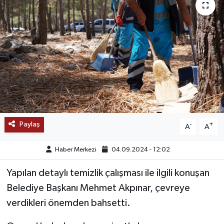
SAĞLIK
EĞİTİM
BÖLGE
KEŞFET
POPÜLER
Paylaş
-
+
A
A
DÜNYA
Haber Merkezi
04.09.2024 - 12:02
TREND
Yapılan detaylı temizlik çalışması ile ilgili konuşan
Belediye Başkanı Mehmet Akpınar, çevreye
MEDYA
verdikleri önemden bahsetti.
OTOMOTİV