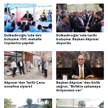
Dulkadiroğlu'nda dev
Dulkadiroğlu'nda tarihi
buluşma: 100. mahalle
buluşma: Başkan Akpınar
toplantısı yapıldı
duyurdu
Akpınar’dan Tarihî Çarşı
Başkan Akpınar'dan birlik
esnafına ziyaret
çağrısı: "Birlikte çalışmaya
ihtiyacımız var"