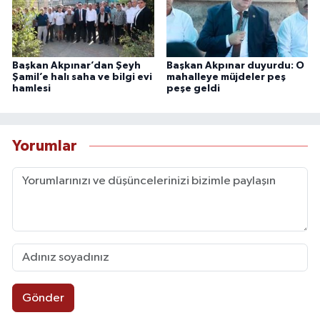
Başkan Akpınar’dan Şeyh
Başkan Akpınar duyurdu: O
Şamil’e halı saha ve bilgi evi
mahalleye müjdeler peş
hamlesi
peşe geldi
Yorumlar
Gönder