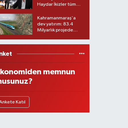
Haydar İkizler tüm
ekibiyle istifa etti! İşte
yeni partisi
Kahramanmaraş'a
dev yatırım: 83.4
Milyarlık projede
imzalar atıldı
nket
konomiden memnun
usunuz?
Ankete Katıl