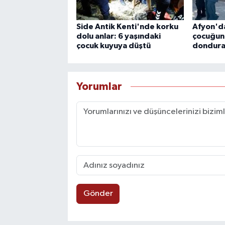
Side Antik Kenti'nde korku
Afyon'da
dolu anlar: 6 yaşındaki
çocuğun
çocuk kuyuya düştü
donduran
Yorumlar
Gönder