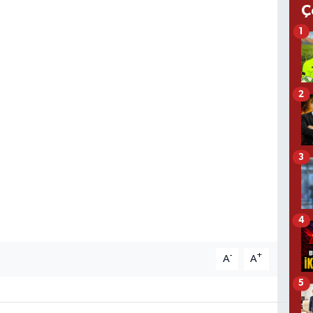
Ç
1
2
3
4
-
+
A
A
5