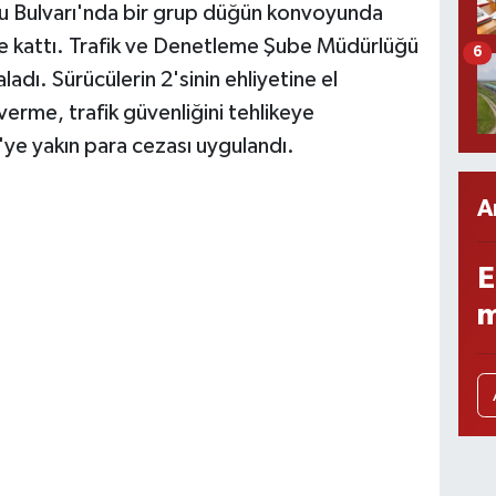
u Bulvarı'nda bir grup düğün konvoyunda
rine kattı. Trafik ve Denetleme Şube Müdürlüğü
6
adı. Sürücülerin 2'sinin ehliyetine el
erme, trafik güvenliğini tehlikeye
e yakın para cezası uygulandı.
A
E
m