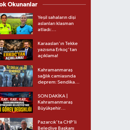
ok Okunanlar
Yeşil sahaların dişi
aslanları klasman
atladı:
Kahramanmaraş’tan
üst lige iki transfer!
Karaaslan'ın Tekke
yazısına Erkoç'tan
açıklama!
Kahramanmaraş
sağlık camiasında
deprem: Sendika
başkanı istifa etti
SON DAKİKA |
Kahramanmaraş
Büyükşehir
Belediyesinde iki
görev değişikliği!
Pazarcık'ta CHP’li
Belediye Başkanı