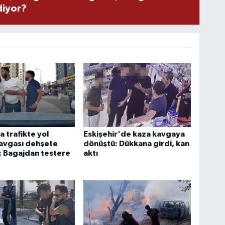
diyor?
 trafikte yol
Eskişehir'de kaza kavgaya
avgası dehşete
dönüştü: Dükkana girdi, kan
: Bagajdan testere
aktı