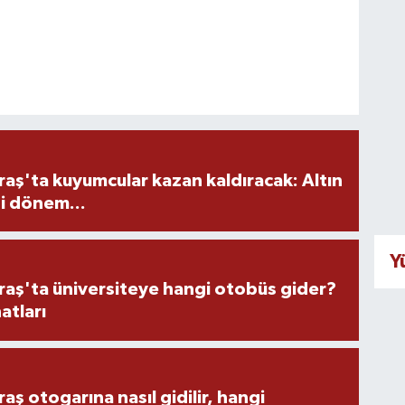
ş'ta kuyumcular kazan kaldıracak: Altın
i dönem...
Y
ş'ta üniversiteye hangi otobüs gider?
atları
 otogarına nasıl gidilir, hangi