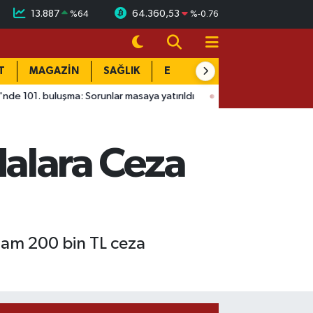
13.887
64.360,53
%
64
%
-0.76
T
MAGAZİN
SAĞLIK
EĞİTİM
YAŞAM
DÜN
uşma: Sorunlar masaya yatırıldı
15:41
Ağustos Fuarı'nda Madri
alara Ceza
lam 200 bin TL ceza