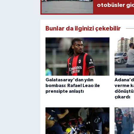
otobüsler gi
Bunlar da ilginizi çekebilir
Galatasaray'dan yılın
Adana’da
bombası: Rafael Leao ile
verme k
prensipte anlaştı
dönüştü
çıkardı