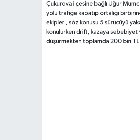
Çukurova ilçesine bağlı Uğur Mumc
yolu trafiğe kapatıp ortalığı birbi
TEKNOLOJİ
ekipleri, söz konusu 5 sürücüyü yakal
YAŞAM
konulurken drift, kazaya sebebiyet v
düşürmekten toplamda 200 bin TL'y
KÜLTÜR SANAT