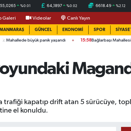
55,0265
64,1897
6618.49
%
0.01
%
0.02
%
2.12
o Galeri
Videolar
Canlı Yayın
AMANMARAŞ
GÜNCEL
EKONOMİ
SPOR
SİYASE
e büyük panik yaşandı
15:58
Bağlarbaşı Mahallesi'nde 101. bul
oyundaki Magand
afiği kapatıp drift atan 5 sürücüye, top
tine el konuldu.