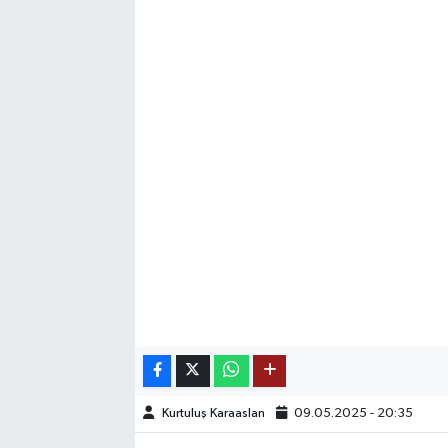
SAĞLIK
EĞİTİM
BÖLGE
KEŞFET
POPÜLER
DÜNYA
TREND
MEDYA
Kurtuluş Karaaslan
09.05.2025 - 20:35
OTOMOTİV