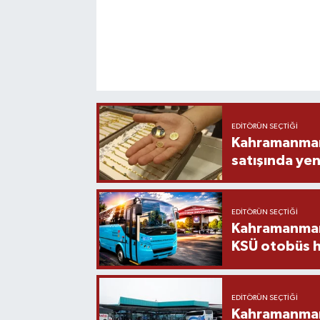
EDITÖRÜN SEÇTIĞI
Kahramanmara
satışında yen
EDITÖRÜN SEÇTIĞI
Kahramanmara
KSÜ otobüs h
EDITÖRÜN SEÇTIĞI
Kahramanmaraş