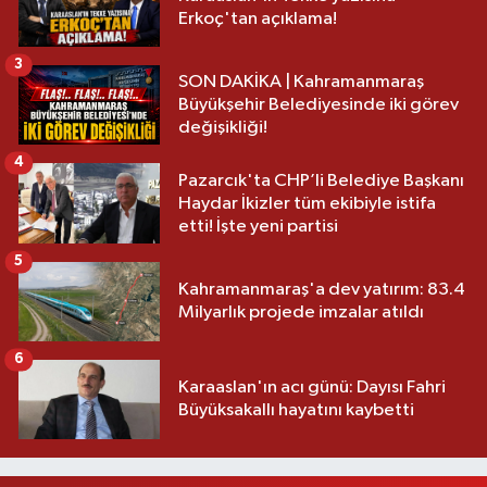
Erkoç'tan açıklama!
3
SON DAKİKA | Kahramanmaraş
Büyükşehir Belediyesinde iki görev
değişikliği!
4
Pazarcık'ta CHP’li Belediye Başkanı
Haydar İkizler tüm ekibiyle istifa
etti! İşte yeni partisi
5
Kahramanmaraş'a dev yatırım: 83.4
Milyarlık projede imzalar atıldı
6
Karaaslan'ın acı günü: Dayısı Fahri
Büyüksakallı hayatını kaybetti