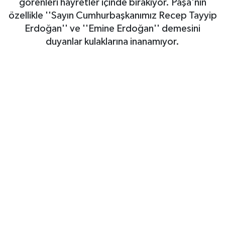
görenleri hayretler içinde bırakıyor. Paşa'nın
özellikle ''Sayın Cumhurbaşkanımız Recep Tayyip
SAĞLIK
Erdoğan'' ve ''Emine Erdoğan'' demesini
duyanlar kulaklarına inanamıyor.
EĞİTİM
BÖLGE
KEŞFET
POPÜLER
DÜNYA
TREND
MEDYA
OTOMOTİV