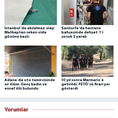
İstanbul'da akılalmaz olay:
Şanlıurfa’da hastane
Matkaptan seken vida
bahçesinde dehşet: 1'i
gözüne kaçtı
çocuk 2 yaralı
Adana'da oto tamircisinde
10 yıl sonra Marmaris'e
sır ölüm: Genç kadın ve
getirildi: FETÖ'cü firari yer
esnaf ölü bulundu
gösterdi
Yorumlar