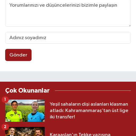
Gönder
Çok Okunanlar
1
Yeşil sahaların dişi aslanları klasman
atladı: Kahramanmaraş’tan üst lige
iki transfer!
2
Karaaslan'ın Tekke yazısına