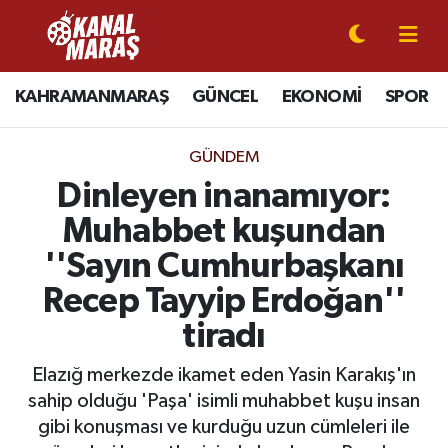
CANLI YAYIN
Kahramanmaraş Nöbetçi Eczaneler
KAHRAMANMARAŞ
GÜNCEL
EKONOMİ
SPOR
KAHRAMANMARAŞ
Kahramanmaraş Hava Durumu
GÜNDEM
GÜNCEL
Kahramanmaraş Namaz Vakitleri
Dinleyen inanamıyor:
Muhabbet kuşundan
SPOR
Kahramanmaraş Trafik Yoğunluk Haritası
''Sayın Cumhurbaşkanı
SİYASET
Süper Lig Puan Durumu ve Fikstür
Recep Tayyip Erdoğan''
tiradı
EKONOMİ
Tüm Manşetler
Elazığ merkezde ikamet eden Yasin Karakış'ın
GÜNDEM
Son Dakika Haberleri
sahip olduğu 'Paşa' isimli muhabbet kuşu insan
gibi konuşması ve kurduğu uzun cümleleri ile
MAGAZİN
Haber Arşivi