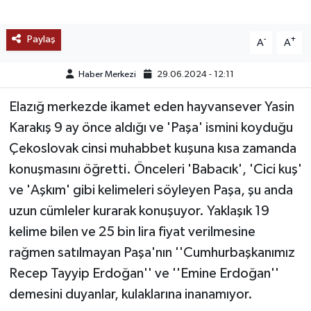
TEKNOLOJİ
Paylaş
-
+
A
A
YAŞAM
Haber Merkezi
29.06.2024 - 12:11
KÜLTÜR SANAT
Elazığ merkezde ikamet eden hayvansever Yasin
Karakış 9 ay önce aldığı ve 'Paşa' ismini koyduğu
Çekoslovak cinsi muhabbet kuşuna kısa zamanda
konuşmasını öğretti. Önceleri 'Babacık', 'Cici kuş'
ve 'Aşkım' gibi kelimeleri söyleyen Paşa, şu anda
uzun cümleler kurarak konuşuyor. Yaklaşık 19
kelime bilen ve 25 bin lira fiyat verilmesine
rağmen satılmayan Paşa'nın ''Cumhurbaşkanımız
Recep Tayyip Erdoğan'' ve ''Emine Erdoğan''
demesini duyanlar, kulaklarına inanamıyor.