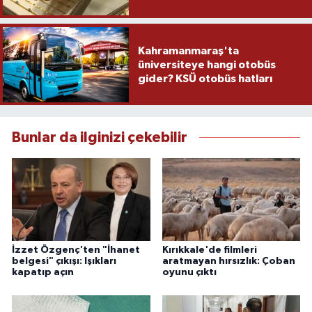
Kahramanmaraş'ta
üniversiteye hangi otobüs
gider? KSÜ otobüs hatları
Bunlar da ilginizi çekebilir
İzzet Özgenç'ten "İhanet
Kırıkkale'de filmleri
belgesi" çıkışı: Işıkları
aratmayan hırsızlık: Çoban
kapatıp açın
oyunu çıktı