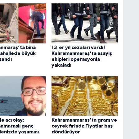
nmaraş’ta bina
13'er yıl cezaları vardı!
Mahallede büyük
Kahramanmaraş'ta asayiş
şandı
ekipleri operasyonla
yakaladı
e acı olay:
Kahramanmaraş'ta gram ve
nmaraşlı genç
çeyrek fırladı: Fiyatlar baş
denizde yaşamını
döndürüyor