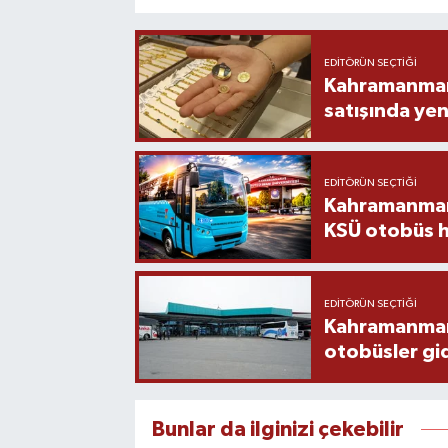
EDITÖRÜN SEÇTIĞI
Kahramanmara
satışında yen
EDITÖRÜN SEÇTIĞI
Kahramanmara
KSÜ otobüs h
EDITÖRÜN SEÇTIĞI
Kahramanmaraş
otobüsler gi
Bunlar da ilginizi çekebilir