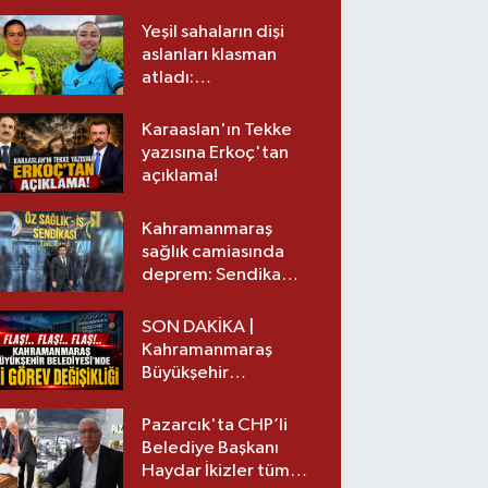
Yeşil sahaların dişi
aslanları klasman
atladı:
Kahramanmaraş’tan
üst lige iki transfer!
Karaaslan'ın Tekke
yazısına Erkoç'tan
açıklama!
Kahramanmaraş
sağlık camiasında
deprem: Sendika
başkanı istifa etti
SON DAKİKA |
Kahramanmaraş
Büyükşehir
Belediyesinde iki
görev değişikliği!
Pazarcık'ta CHP’li
Belediye Başkanı
Haydar İkizler tüm