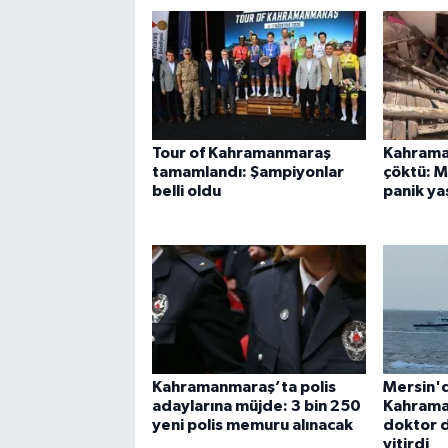
Tour of Kahramanmaraş
Kahrama
tamamlandı: Şampiyonlar
çöktü: 
belli oldu
panik ya
Kahramanmaraş’ta polis
Mersin'd
adaylarına müjde: 3 bin 250
Kahrama
yeni polis memuru alınacak
doktor 
yitirdi