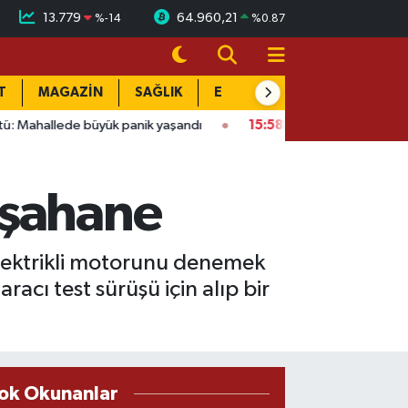
13.779
64.960,21
%
-14
%
0.87
T
MAGAZİN
SAĞLIK
EĞİTİM
YAŞAM
DÜN
ük panik yaşandı
15:58
Bağlarbaşı Mahallesi'nde 101. buluşma:
 şahane
lektrikli motorunu denemek
racı test sürüşü için alıp bir
ok Okunanlar