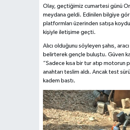
Olay, geçtiğimiz cumartesi günü Oni
TEKNOLOJİ
meydana geldi. Edinilen bilgiye gö
platformları üzerinden satışa koyduğ
YAŞAM
kişiyle iletişime geçti.
KÜLTÜR SANAT
Alıcı olduğunu söyleyen şahıs, arac
belirterek gençle buluştu. Güven ka
“Sadece kısa bir tur atıp motorun 
anahtarı teslim aldı. Ancak test sürü
kadem bastı.