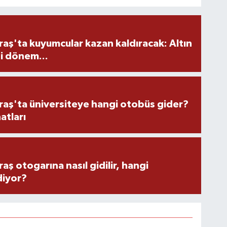
ş'ta kuyumcular kazan kaldıracak: Altın
i dönem...
ş'ta üniversiteye hangi otobüs gider?
atları
 otogarına nasıl gidilir, hangi
diyor?