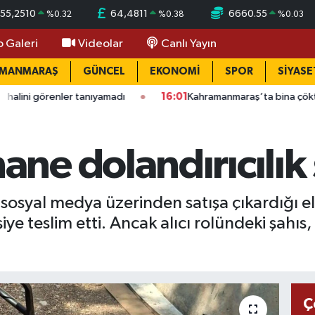
55,2510
64,4811
6660.55
%
0.32
%
0.38
%
0.03
o Galeri
Videolar
Canlı Yayın
AMANMARAŞ
GÜNCEL
EKONOMİ
SPOR
SİYASE
 tanıyamadı
16:01
Kahramanmaraş’ta bina çöktü: Mahallede büy
ne dolandırıcılık
sosyal medya üzerinden satışa çıkardığı e
ye teslim etti. Ancak alıcı rolündeki şahıs, a
Ç