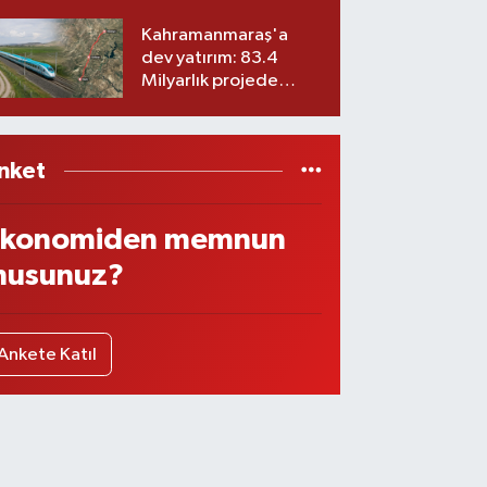
ekibiyle istifa etti! İşte
yeni partisi
Kahramanmaraş'a
dev yatırım: 83.4
Milyarlık projede
imzalar atıldı
nket
konomiden memnun
usunuz?
Ankete Katıl