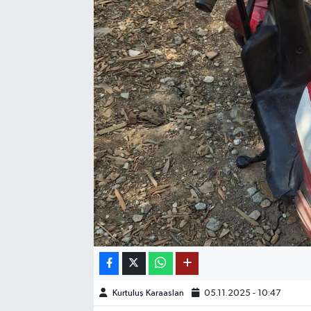
SAĞLIK
EĞİTİM
BÖLGE
KEŞFET
POPÜLER
DÜNYA
TREND
MEDYA
Kurtuluş Karaaslan
05.11.2025 - 10:47
OTOMOTİV