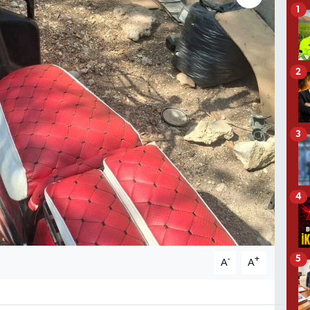
1
2
3
4
5
-
+
A
A