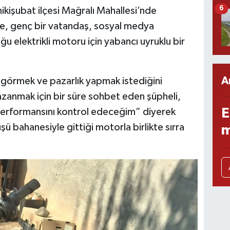
6
kişubat ilçesi Mağralı Mahallesi’nde
re, genç bir vatandaş, sosyal medya
u elektrikli motoru için yabancı uyruklu bir
A
ı görmek ve pazarlık yapmak istediğini
zanmak için bir süre sohbet eden şüpheli,
E
performansını kontrol edeceğim” diyerek
şü bahanesiyle gittiği motorla birlikte sırra
m