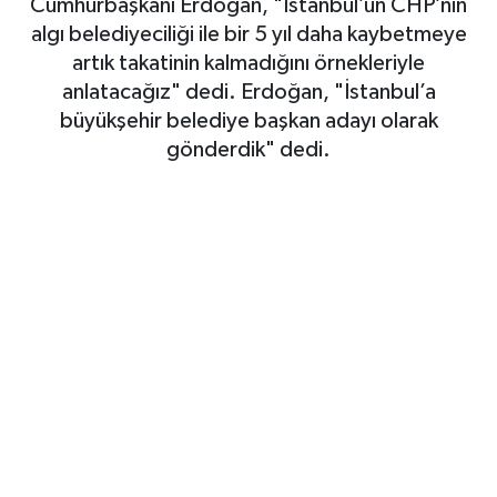
Cumhurbaşkanı Erdoğan, "İstanbul’un CHP’nin
algı belediyeciliği ile bir 5 yıl daha kaybetmeye
SAĞLIK
artık takatinin kalmadığını örnekleriyle
anlatacağız" dedi. Erdoğan, "İstanbul’a
EĞİTİM
büyükşehir belediye başkan adayı olarak
gönderdik" dedi.
BÖLGE
KEŞFET
POPÜLER
DÜNYA
TREND
MEDYA
OTOMOTİV