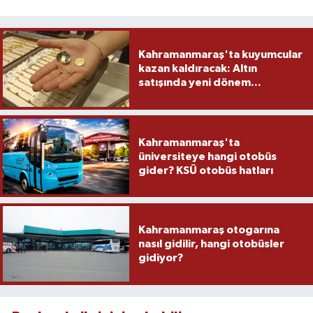
Kahramanmaraş'ta kuyumcular
kazan kaldıracak: Altın
satışında yeni dönem...
Kahramanmaraş'ta
üniversiteye hangi otobüs
gider? KSÜ otobüs hatları
Kahramanmaraş otogarına
nasıl gidilir, hangi otobüsler
gidiyor?