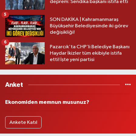
deprem: Sendika başkanı istifa etti
5
SON DAKİKA | Kahramanmaraş
Büyükşehir Belediyesinde iki görev
değişikliği!
6
Pazarcık'ta CHP’li Belediye Başkanı
Haydar İkizler tüm ekibiyle istifa
etti! İşte yeni partisi
Anket
Ekonomiden memnun musunuz?
Ankete Katıl