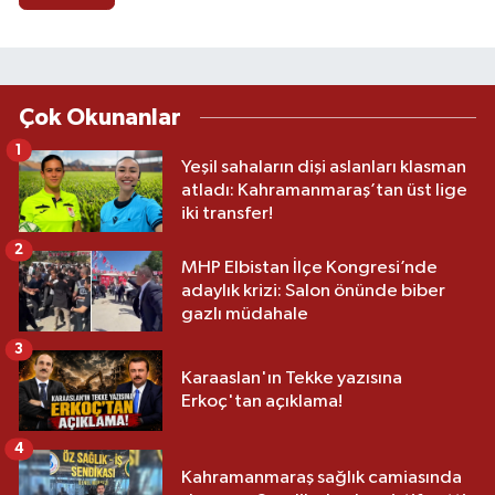
Çok Okunanlar
1
Yeşil sahaların dişi aslanları klasman
atladı: Kahramanmaraş’tan üst lige
iki transfer!
2
MHP Elbistan İlçe Kongresi’nde
adaylık krizi: Salon önünde biber
gazlı müdahale
3
Karaaslan'ın Tekke yazısına
Erkoç'tan açıklama!
4
Kahramanmaraş sağlık camiasında