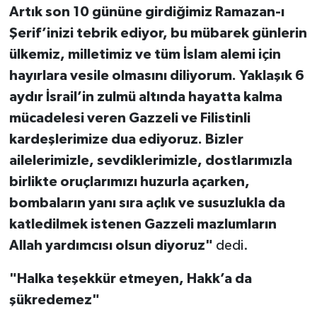
Artık son 10 gününe girdiğimiz Ramazan-ı
Şerif’inizi tebrik ediyor, bu mübarek günlerin
ülkemiz, milletimiz ve tüm İslam alemi için
hayırlara vesile olmasını diliyorum. Yaklaşık 6
aydır İsrail’in zulmü altında hayatta kalma
mücadelesi veren Gazzeli ve Filistinli
kardeşlerimize dua ediyoruz. Bizler
ailelerimizle, sevdiklerimizle, dostlarımızla
birlikte oruçlarımızı huzurla açarken,
bombaların yanı sıra açlık ve susuzlukla da
katledilmek istenen Gazzeli mazlumların
Allah yardımcısı olsun diyoruz"
dedi.
"Halka teşekkür etmeyen, Hakk’a da
şükredemez"