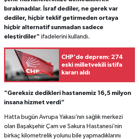
bırakmadılar. İsraf dediler, ne gerek var
dediler, hiçbir teklif getirmeden ortaya
hiçbir alternatif sunmadan sadece
eleştirdiler"
ifadelerini kullandı.
CHP'de deprem: 274
eski milletvekili istifa
kararı aldı
"Gereksiz dedikleri hastanemiz 16,5 milyon
insana hizmet verdi"
Hatta bugün Avrupa Yakası’nın sağlık merkezi
olan Başakşehir Çam ve Sakura Hastanesi’nin
birkaç kilometrelik yolunu bile yapmadıklarını