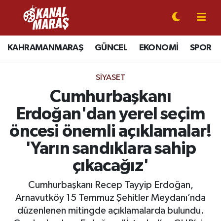
CANLI YAYIN
Kahramanmaraş Nöbetçi Eczaneler
KAHRAMANMARAŞ
GÜNCEL
EKONOMİ
SPOR
KAHRAMANMARAŞ
Kahramanmaraş Hava Durumu
SIYASET
GÜNCEL
Kahramanmaraş Namaz Vakitleri
Cumhurbaşkanı
Erdoğan'dan yerel seçim
SPOR
Kahramanmaraş Trafik Yoğunluk Haritası
öncesi önemli açıklamalar!
SİYASET
Süper Lig Puan Durumu ve Fikstür
'Yarın sandıklara sahip
çıkacağız'
EKONOMİ
Tüm Manşetler
Cumhurbaşkanı Recep Tayyip Erdoğan,
GÜNDEM
Son Dakika Haberleri
Arnavutköy 15 Temmuz Şehitler Meydanı’nda
düzenlenen mitingde açıklamalarda bulundu.
MAGAZİN
Haber Arşivi