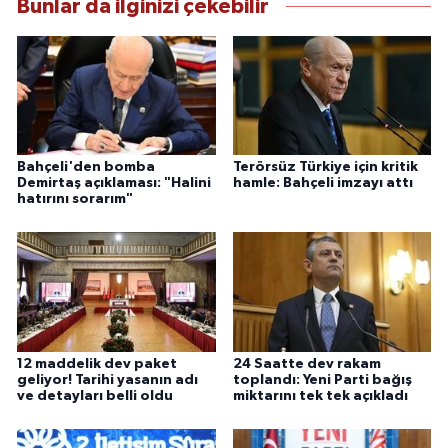
Bunlar da ilginizi çekebilir
Bahçeli'den bomba
Terörsüz Türkiye için kritik
Demirtaş açıklaması: "Halini
hamle: Bahçeli imzayı attı
hatırını sorarım"
12 maddelik dev paket
24 Saatte dev rakam
geliyor! Tarihi yasanın adı
toplandı: Yeni Parti bağış
ve detayları belli oldu
miktarını tek tek açıkladı