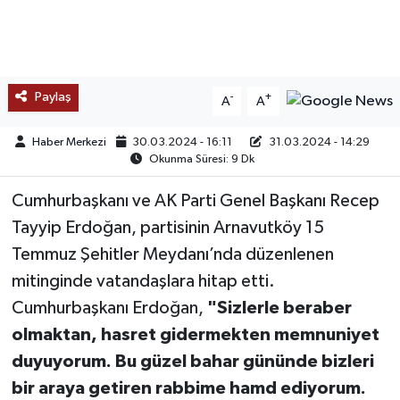
TEKNOLOJİ
YAŞAM
Paylaş
-
+
A
A
KÜLTÜR SANAT
Haber Merkezi
30.03.2024 - 16:11
31.03.2024 - 14:29
Okunma Süresi: 9 Dk
Cumhurbaşkanı ve AK Parti Genel Başkanı Recep
Tayyip Erdoğan, partisinin Arnavutköy 15
Temmuz Şehitler Meydanı’nda düzenlenen
mitinginde vatandaşlara hitap etti.
Cumhurbaşkanı Erdoğan,
"Sizlerle beraber
olmaktan, hasret gidermekten memnuniyet
duyuyorum. Bu güzel bahar gününde bizleri
bir araya getiren rabbime hamd ediyorum.