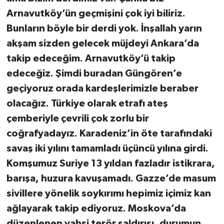
Arnavutköy’ün geçmişini çok iyi biliriz.
Bunların böyle bir derdi yok. İnşallah yarın
akşam sizden gelecek müjdeyi Ankara’da
takip edeceğim. Arnavutköy’ü takip
edeceğiz. Şimdi buradan Güngören’e
geçiyoruz orada kardeşlerimizle beraber
olacağız. Türkiye olarak etrafı ateş
çemberiyle çevrili çok zorlu bir
coğrafyadayız. Karadeniz’in öte tarafındaki
savaş iki yılını tamamladı üçüncü yılına girdi.
Komşumuz Suriye 13 yıldan fazladır istikrara,
barışa, huzura kavuşamadı. Gazze’de masum
sivillere yönelik soykırımı hepimiz içimiz kan
ağlayarak takip ediyoruz. Moskova’da
düzenlenen vahşi terör saldırısı, durumun