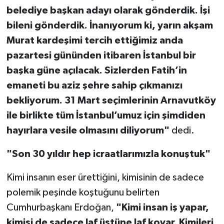
belediye başkan adayı olarak gönderdik. İşi
bileni gönderdik. İnanıyorum ki, yarın akşam
Murat kardeşimi tercih ettiğimiz anda
pazartesi gününden itibaren İstanbul bir
başka güne açılacak. Sizlerden Fatih’in
emaneti bu aziz şehre sahip çıkmanızı
bekliyorum. 31 Mart seçimlerinin Arnavutköy
ile birlikte tüm İstanbul’umuz için şimdiden
hayırlara vesile olmasını diliyorum"
dedi.
"Son 30 yıldır hep icraatlarımızla konuştuk"
Kimi insanın eser ürettiğini, kimisinin de sadece
polemik peşinde koştuğunu belirten
Cumhurbaşkanı Erdoğan,
"Kimi insan iş yapar,
kimisi de sadece laf üstüne laf koyar. Kimileri