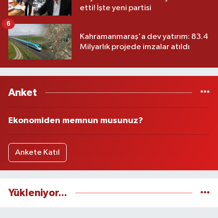
etti! İşte yeni partisi
6
Kahramanmaraş'a dev yatırım: 83.4
Milyarlık projede imzalar atıldı
Anket
Ekonomiden memnun musunuz?
Ankete Katıl
Yükleniyor...