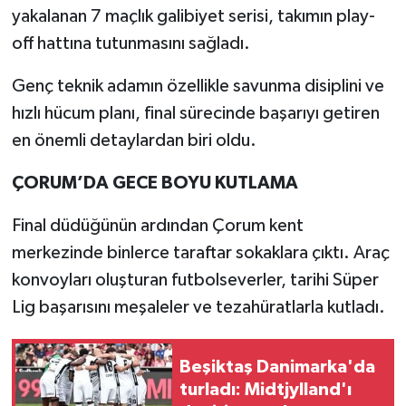
yakalanan 7 maçlık galibiyet serisi, takımın play-
off hattına tutunmasını sağladı.
Genç teknik adamın özellikle savunma disiplini ve
hızlı hücum planı, final sürecinde başarıyı getiren
en önemli detaylardan biri oldu.
ÇORUM’DA GECE BOYU KUTLAMA
Final düdüğünün ardından Çorum kent
merkezinde binlerce taraftar sokaklara çıktı. Araç
konvoyları oluşturan futbolseverler, tarihi Süper
Lig başarısını meşaleler ve tezahüratlarla kutladı.
Beşiktaş Danimarka'da
turladı: Midtjylland'ı