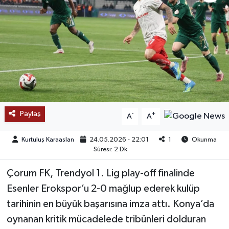
SAĞLIK
EĞİTİM
BÖLGE
KEŞFET
Paylaş
-
+
A
A
POPÜLER
Kurtuluş Karaaslan
24.05.2026 - 22:01
1
Okunma
DÜNYA
Süresi: 2 Dk
Çorum FK, Trendyol 1. Lig play-off finalinde
TREND
Esenler Erokspor’u 2-0 mağlup ederek kulüp
MEDYA
tarihinin en büyük başarısına imza attı. Konya’da
oynanan kritik mücadelede tribünleri dolduran
OTOMOTİV