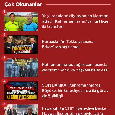
Çok Okunanlar
1
Yeşil sahaların dişi aslanları klasman
atladı: Kahramanmaraş’tan üst lige
iki transfer!
2
Karaaslan'ın Tekke yazısına
Erkoç'tan açıklama!
3
Kahramanmaraş sağlık camiasında
deprem: Sendika başkanı istifa etti
4
SON DAKİKA | Kahramanmaraş
Büyükşehir Belediyesinde iki görev
değişikliği!
5
Pazarcık'ta CHP’li Belediye Başkanı
Haydar İkizler tüm ekibiyle istifa