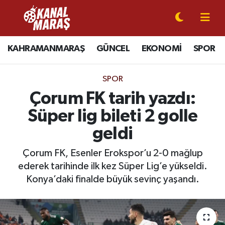
CANLI YAYIN
Kahramanmaraş Nöbetçi Eczaneler
KAHRAMANMARAŞ
GÜNCEL
EKONOMİ
SPOR
KAHRAMANMARAŞ
Kahramanmaraş Hava Durumu
SPOR
GÜNCEL
Kahramanmaraş Namaz Vakitleri
Çorum FK tarih yazdı:
Süper lig bileti 2 golle
SPOR
Kahramanmaraş Trafik Yoğunluk Haritası
geldi
SİYASET
Süper Lig Puan Durumu ve Fikstür
Çorum FK, Esenler Erokspor’u 2-0 mağlup
ederek tarihinde ilk kez Süper Lig’e yükseldi.
EKONOMİ
Tüm Manşetler
Konya’daki finalde büyük sevinç yaşandı.
GÜNDEM
Son Dakika Haberleri
MAGAZİN
Haber Arşivi