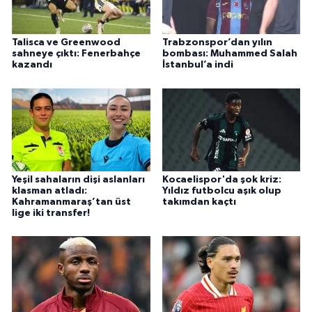
Talisca ve Greenwood
Trabzonspor’dan yılın
sahneye çıktı: Fenerbahçe
bombası: Muhammed Salah
kazandı
İstanbul’a indi
Yeşil sahaların dişi aslanları
Kocaelispor'da şok kriz:
klasman atladı:
Yıldız futbolcu aşık olup
Kahramanmaraş’tan üst
takımdan kaçtı
lige iki transfer!