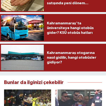
satışında yeni dönem...
Kahramanmaraş'ta
üniversiteye hangi otobüs
gider? KSÜ otobüs hatları
Kahramanmaraş otogarına
nasıl gidilir, hangi otobüsler
gidiyor?
Bunlar da ilginizi çekebilir