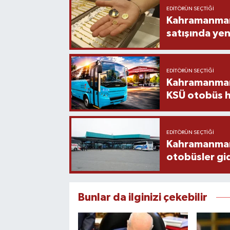
EDITÖRÜN SEÇTIĞI
Kahramanmara
satışında yen
EDITÖRÜN SEÇTIĞI
Kahramanmara
KSÜ otobüs h
EDITÖRÜN SEÇTIĞI
Kahramanmaraş
otobüsler gi
Bunlar da ilginizi çekebilir