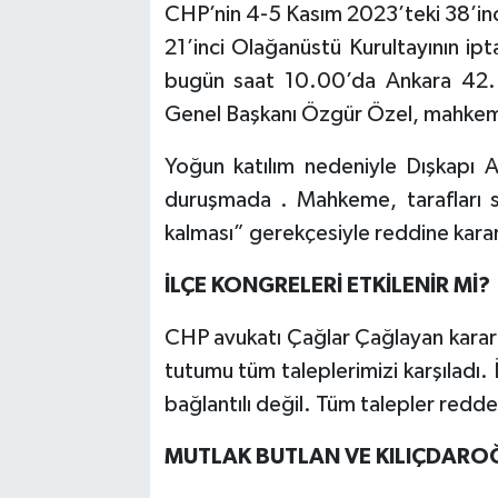
CHP’nin 4-5 Kasım 2023’teki 38’inci
21’inci Olağanüstü Kurultayının ipt
bugün saat 10.00’da Ankara 42.
Genel Başkanı Özgür Özel, mahkeme
Yoğun katılım nedeniyle Dışkapı A
duruşmada . Mahkeme, tarafları s
kalması” gerekçesiyle reddine karar
İLÇE KONGRELERİ ETKİLENİR Mİ?
CHP avukatı Çağlar Çağlayan karar
tutumu tüm taleplerimizi karşıladı. 
bağlantılı değil. Tüm talepler red
MUTLAK BUTLAN VE KILIÇDAROĞ