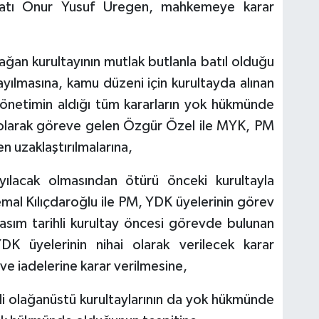
katı Onur Yusuf Üregen, mahkemeye karar
ğan kurultayının mutlak butlanla batıl olduğu
sayılmasına, kamu düzeni için kurultayda alınan
önetimin aldığı tüm kararların yok hükmünde
ı olarak göreve gelen Özgür Özel ile MYK, PM
 uzaklaştırılmalarına,
ılacak olmasından ötürü önceki kurultayla
emal Kılıçdaroğlu ile PM, YDK üyelerinin görev
asım tarihli kurultay öncesi görevde bulunan
K üyelerinin nihai olarak verilecek karar
e iadelerine karar verilmesine,
ihli olağanüstü kurultaylarının da yok hükmünde