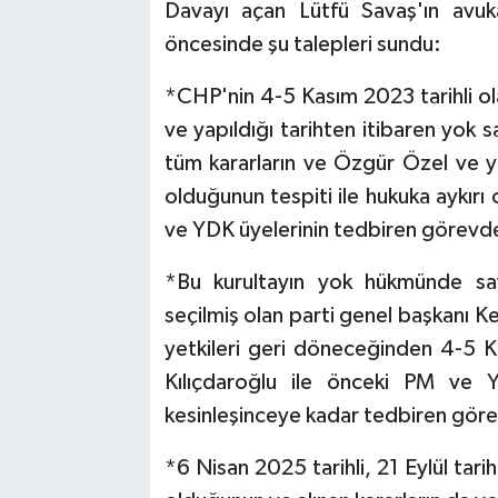
Davayı açan Lütfü Savaş'ın avu
öncesinde şu talepleri sundu:
*CHP'nin 4-5 Kasım 2023 tarihli ola
ve yapıldığı tarihten itibaren yok 
tüm kararların ve Özgür Özel ve y
olduğunun tespiti ile hukuka aykır
ve YDK üyelerinin tedbiren görevden
*Bu kurultayın yok hükmünde say
seçilmiş olan parti genel başkanı K
yetkileri geri döneceğinden 4-5 K
Kılıçdaroğlu ile önceki PM ve YD
kesinleşinceye kadar tedbiren görev
*6 Nisan 2025 tarihli, 21 Eylül tar