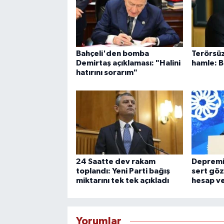
Bahçeli'den bomba
Terörsüz 
Demirtaş açıklaması: "Halini
hamle: B
hatırını sorarım"
24 Saatte dev rakam
Depremi 
toplandı: Yeni Parti bağış
sert göz
miktarını tek tek açıkladı
hesap ve
Yorumlar