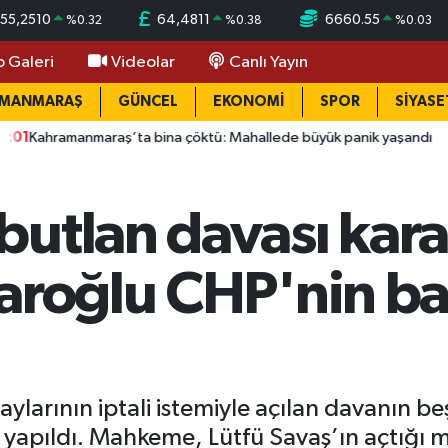
55,2510
64,4811
6660.55
%
0.32
%
0.38
%
0.03
o Galeri
Videolar
Canlı Yayın
AMANMARAŞ
GÜNCEL
EKONOMİ
SPOR
SİYASE
araş’ta bina çöktü: Mahallede büyük panik yaşandı
15:58
Bağ
utlan davası kararı
aroğlu CHP'nin ba
larının iptali istemiyle açılan davanın b
yapıldı. Mahkeme, Lütfü Savaş’ın açtığı 