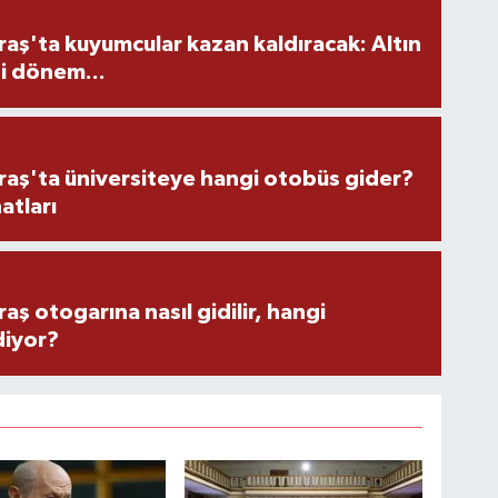
ş'ta kuyumcular kazan kaldıracak: Altın
i dönem...
ş'ta üniversiteye hangi otobüs gider?
atları
 otogarına nasıl gidilir, hangi
diyor?