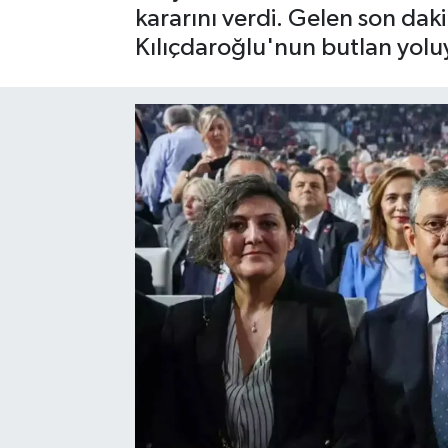
kararını verdi. Gelen son dak
SAĞLIK
Kılıçdaroğlu'nun butlan yoluy
EĞİTİM
BÖLGE
KEŞFET
POPÜLER
DÜNYA
TREND
MEDYA
OTOMOTİV