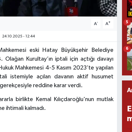
5
-
+
A
A
24.10.2025 - 12:44
6
ahkemesi eski Hatay Büyükşehir Belediye
 Olağan Kurultay’ın iptali için açtığı davayı
e Hukuk Mahkemesi 4-5 Kasım 2023’te yapılan
ali istemiyle açılan davanın aktif husumet
gerekçesiyle reddine karar verdi.
A
rarla birlikte Kemal Kılıçdaroğlu'nun mutlak
E
e ihtimali kalmadı.
m