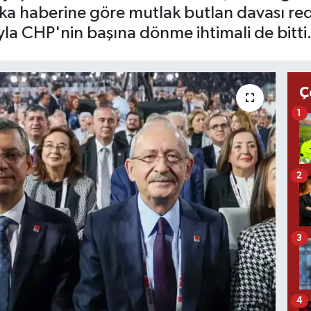
ika haberine göre mutlak butlan davası re
la CHP'nin başına dönme ihtimali de bitti
Ç
1
2
3
4