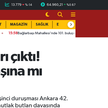
13.779
64.960,21
%
-14
%
0.87
T
MAGAZİN
SAĞLIK
EĞİTİM
YAŞAM
DÜN
larbaşı Mahallesi'nde 101. buluşma: Sorunlar masaya yatırıldı
 çıktı!
şına mı
eşinci duruşması Ankara 42.
mutlak butlan davasında