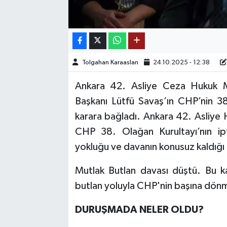
TEKNOLOJİ
YAŞAM
Tolgahan Karaaslan
24.10.2025 - 12:38
KÜLTÜR SANAT
Ankara 42. Asliye Ceza Hukuk M
Başkanı Lütfü Savaş’ın CHP’nin 38.
karara bağladı. Ankara 42. Asliy
CHP 38. Olağan Kurultayı’nın ipt
yokluğu ve davanın konusuz kaldığı 
Mutlak Butlan davası düştü. Bu ka
butlan yoluyla CHP'nin başına dönm
DURUŞMADA NELER OLDU?