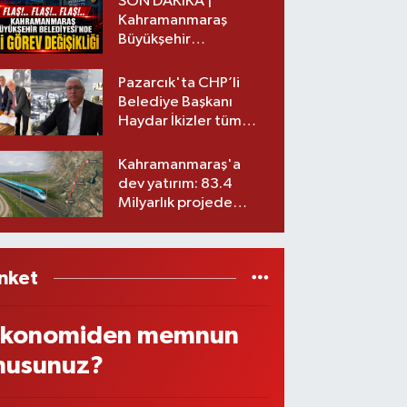
SON DAKİKA |
Kahramanmaraş
Büyükşehir
Belediyesinde iki
görev değişikliği!
Pazarcık'ta CHP’li
Belediye Başkanı
Haydar İkizler tüm
ekibiyle istifa etti! İşte
yeni partisi
Kahramanmaraş'a
dev yatırım: 83.4
Milyarlık projede
imzalar atıldı
nket
konomiden memnun
usunuz?