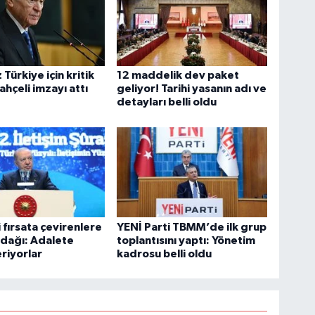
Türkiye için kritik
12 maddelik dev paket
ahçeli imzayı attı
geliyor! Tarihi yasanın adı ve
detayları belli oldu
fırsata çevirenlere
YENİ Parti TBMM’de ilk grup
dağı: Adalete
toplantısını yaptı: Yönetim
riyorlar
kadrosu belli oldu