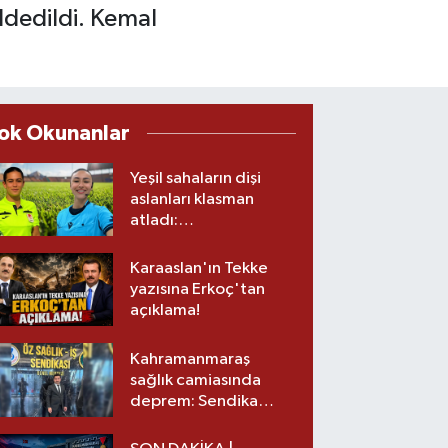
ddedildi. Kemal
.
ok Okunanlar
Yeşil sahaların dişi
aslanları klasman
atladı:
Kahramanmaraş’tan
üst lige iki transfer!
Karaaslan'ın Tekke
yazısına Erkoç'tan
açıklama!
Kahramanmaraş
sağlık camiasında
deprem: Sendika
başkanı istifa etti