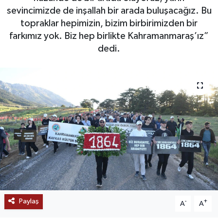
sevincimizde de inşallah bir arada buluşacağız. Bu
SAĞLIK
topraklar hepimizin, bizim birbirimizden bir
farkımız yok. Biz hep birlikte Kahramanmaraş’ız”
EĞİTİM
dedi.
BÖLGE
KEŞFET
POPÜLER
DÜNYA
TREND
MEDYA
Paylaş
-
+
A
A
OTOMOTİV