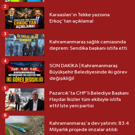
2
Karaaslan'ın Tekke yazısına
Erkoç'tan açıklama!
3
Kahramanmaraş sağlık camiasında
deprem: Sendika başkanı istifa etti
4
SON DAKİKA | Kahramanmaraş
Büyükşehir Belediyesinde iki görev
değişikliği!
5
Pazarcık'ta CHP’li Belediye Başkanı
Haydar İkizler tüm ekibiyle istifa
etti! İşte yeni partisi
6
Kahramanmaraş'a dev yatırım: 83.4
Milyarlık projede imzalar atıldı