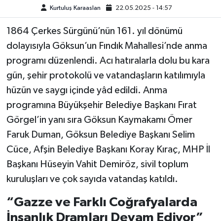
Kurtuluş Karaaslan
22.05.2025 - 14:57
TEKNOLOJİ
1864 Çerkes Sürgünü’nün 161. yıl dönümü
dolayısıyla Göksun’un Fındık Mahallesi’nde anma
YAŞAM
programı düzenlendi. Acı hatıralarla dolu bu kara
KÜLTÜR SANAT
gün, şehir protokolü ve vatandaşların katılımıyla
hüzün ve saygı içinde yâd edildi. Anma
programına Büyükşehir Belediye Başkanı Fırat
Görgel’in yanı sıra Göksun Kaymakamı Ömer
Faruk Duman, Göksun Belediye Başkanı Selim
Cüce, Afşin Belediye Başkanı Koray Kıraç, MHP İl
Başkanı Hüseyin Vahit Demiröz, sivil toplum
kuruluşları ve çok sayıda vatandaş katıldı.
“Gazze ve Farklı Coğrafyalarda
İnsanlık Dramları Devam Ediyor”