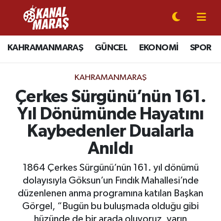
CANLI YAYIN
Kahramanmaraş Nöbetçi Eczaneler
KAHRAMANMARAŞ
GÜNCEL
EKONOMİ
SPOR
KAHRAMANMARAŞ
Kahramanmaraş Hava Durumu
KAHRAMANMARAŞ
GÜNCEL
Kahramanmaraş Namaz Vakitleri
Çerkes Sürgünü’nün 161.
Yıl Dönümünde Hayatını
SPOR
Kahramanmaraş Trafik Yoğunluk Haritası
Kaybedenler Dualarla
SİYASET
Süper Lig Puan Durumu ve Fikstür
Anıldı
EKONOMİ
Tüm Manşetler
1864 Çerkes Sürgünü’nün 161. yıl dönümü
dolayısıyla Göksun’un Fındık Mahallesi’nde
GÜNDEM
Son Dakika Haberleri
düzenlenen anma programına katılan Başkan
Görgel, “Bugün bu buluşmada olduğu gibi
MAGAZİN
Haber Arşivi
hüzünde de bir arada oluyoruz, yarın