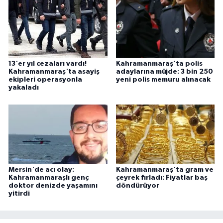
13'er yıl cezaları vardı!
Kahramanmaraş’ta polis
Kahramanmaraş'ta asayiş
adaylarına müjde: 3 bin 250
ekipleri operasyonla
yeni polis memuru alınacak
yakaladı
Mersin'de acı olay:
Kahramanmaraş'ta gram ve
Kahramanmaraşlı genç
çeyrek fırladı: Fiyatlar baş
doktor denizde yaşamını
döndürüyor
yitirdi