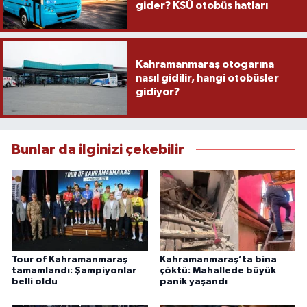
gider? KSÜ otobüs hatları
Kahramanmaraş otogarına
nasıl gidilir, hangi otobüsler
gidiyor?
Bunlar da ilginizi çekebilir
Tour of Kahramanmaraş
Kahramanmaraş’ta bina
tamamlandı: Şampiyonlar
çöktü: Mahallede büyük
belli oldu
panik yaşandı