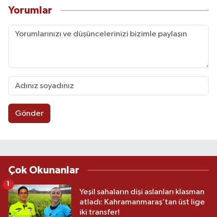
Yorumlar
Gönder
Çok Okunanlar
1
Yeşil sahaların dişi aslanları klasman
atladı: Kahramanmaraş’tan üst lige
iki transfer!