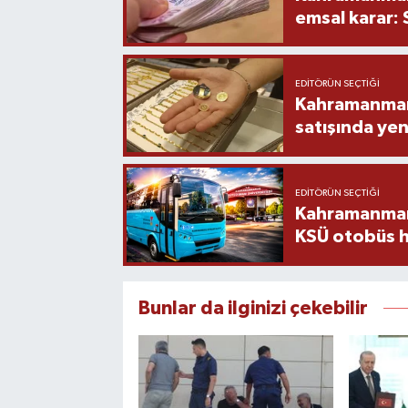
emsal karar:
EDITÖRÜN SEÇTIĞI
Kahramanmara
satışında yen
EDITÖRÜN SEÇTIĞI
Kahramanmara
KSÜ otobüs h
Bunlar da ilginizi çekebilir