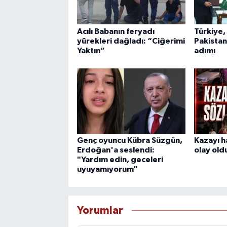
Acılı Babanın feryadı
Türkiye,
yürekleri dağladı: “Ciğerimi
Pakista
Yaktın”
adımı
Genç oyuncu Kübra Süzgün,
Kazayı h
Erdoğan'a seslendi:
olay old
"Yardım edin, geceleri
uyuyamıyorum"
Yorumlar