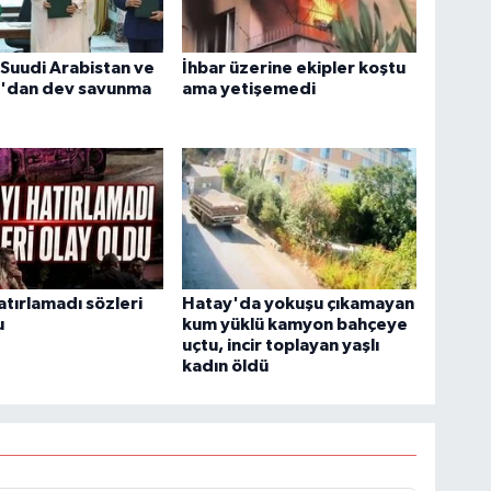
 Suudi Arabistan ve
İhbar üzerine ekipler koştu
n'dan dev savunma
ama yetişemedi
atırlamadı sözleri
Hatay'da yokuşu çıkamayan
u
kum yüklü kamyon bahçeye
uçtu, incir toplayan yaşlı
kadın öldü