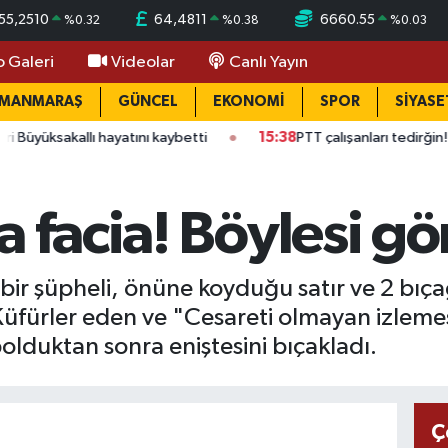
55,2510
64,4811
6660.55
%
0.32
%
0.38
%
0.03
o Galeri
Videolar
Canlı Yayın
AMANMARAŞ
GÜNCEL
EKONOMİ
SPOR
SİYASE
allı hayatını kaybetti
15:38
PTT çalışanları tedirğin! Ateş: "Vic
a facia! Böylesi g
 bir şüpheli, önüne koyduğu satır ve 2 bıç
Küfürler eden ve "Cesareti olmayan izlemesi
lduktan sonra eniştesini bıçakladı.
Ç