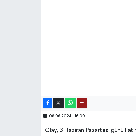
SAĞLIK
EĞİTİM
BÖLGE
KEŞFET
POPÜLER
DÜNYA
TREND
08.06.2024 - 16:00
MEDYA
Olay, 3 Haziran Pazartesi günü Fat
OTOMOTİV