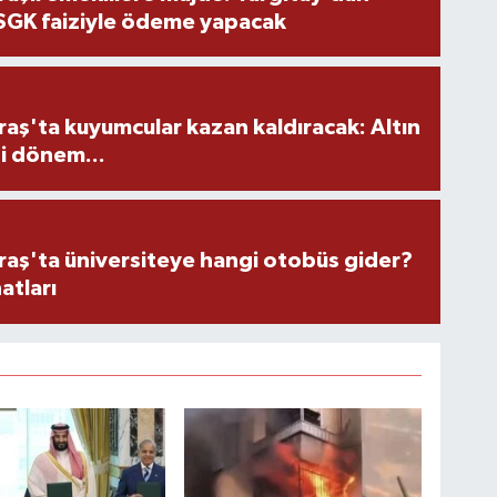
 SGK faiziyle ödeme yapacak
ş'ta kuyumcular kazan kaldıracak: Altın
i dönem...
ş'ta üniversiteye hangi otobüs gider?
atları