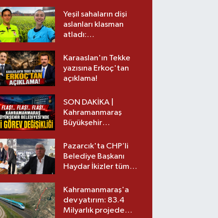
Yeşil sahaların dişi
aslanları klasman
atladı:
Kahramanmaraş’tan
üst lige iki transfer!
Karaaslan'ın Tekke
yazısına Erkoç'tan
açıklama!
SON DAKİKA |
Kahramanmaraş
Büyükşehir
Belediyesinde iki
görev değişikliği!
Pazarcık'ta CHP’li
Belediye Başkanı
Haydar İkizler tüm
ekibiyle istifa etti! İşte
yeni partisi
Kahramanmaraş'a
dev yatırım: 83.4
Milyarlık projede