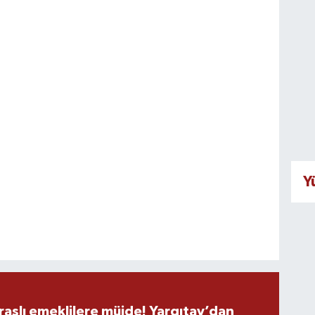
Y
şlı emeklilere müjde! Yargıtay’dan