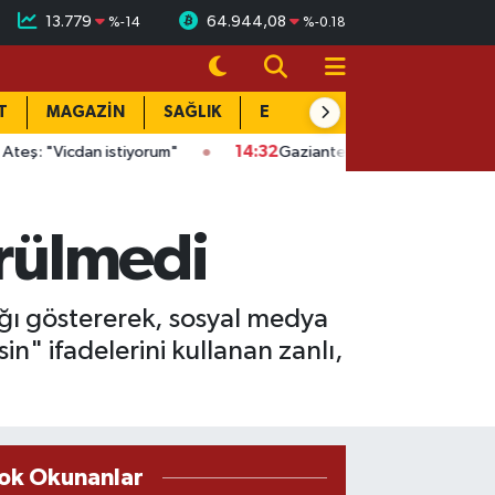
13.779
64.944,08
%
-14
%
-0.18
T
MAGAZİN
SAĞLIK
EĞİTİM
YAŞAM
DÜN
dan istiyorum"
14:32
Gaziantep'te kaçak kazıya suçüstü: Evin al
örülmedi
ağı göstererek, sosyal medya
n" ifadelerini kullanan zanlı,
ok Okunanlar