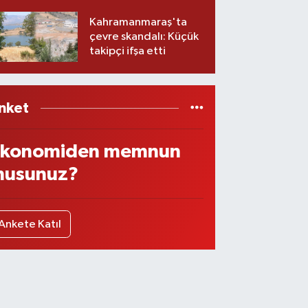
imzalar atıldı
Kahramanmaraş'ta
çevre skandalı: Küçük
takipçi ifşa etti
nket
konomiden memnun
usunuz?
Ankete Katıl