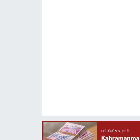
EDITÖRÜN SEÇTIĞI
Kahramanmara