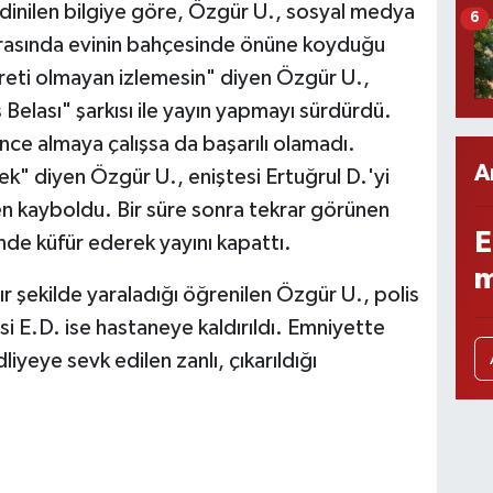
inilen bilgiye göre, Özgür U., sosyal medya
6
sırasında evinin bahçesinde önüne koyduğu
areti olmayan izlemesin" diyen Özgür U.,
elası" şarkısı ile yayın yapmayı sürdürdü.
nce almaya çalışsa da başarılı olamadı.
A
ek" diyen Özgür U., eniştesi Ertuğrul D.'yi
 kayboldu. Bir süre sonra tekrar görünen
E
nde küfür ederek yayını kapattı.
m
ır şekilde yaraladığı öğrenilen Özgür U., polis
esi E.D. ise hastaneye kaldırıldı. Emniyette
iyeye sevk edilen zanlı, çıkarıldığı