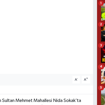
1
2
3
4
-
+
A
A
5
ih Sultan Mehmet Mahallesi Nida Sokak'ta