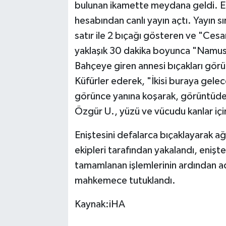
bulunan ikamette meydana geldi. Ed
hesabından canlı yayın açtı. Yayın 
TEKNOLOJİ
satır ile 2 bıçağı gösteren ve "Ces
YAŞAM
yaklaşık 30 dakika boyunca "Namus B
Bahçeye giren annesi bıçakları görü
KÜLTÜR SANAT
Küfürler ederek, "İkisi buraya gelec
görünce yanına koşarak, görüntüden
Özgür U., yüzü ve vücudu kanlar içi
Eniştesini defalarca bıçaklayarak ağ
ekipleri tarafından yakalandı, enişt
tamamlanan işlemlerinin ardından adl
mahkemece tutuklandı.
Kaynak:iHA