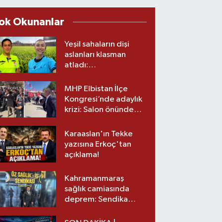
ok Okunanlar
Yeşil sahaların dişi
aslanları klasman
atladı:
Kahramanmaraş’tan
üst lige iki transfer!
MHP Elbistan İlçe
Kongresi’nde adaylık
krizi: Salon önünde
biber gazlı müdahale
Karaaslan'ın Tekke
yazısına Erkoç'tan
açıklama!
Kahramanmaraş
sağlık camiasında
deprem: Sendika
başkanı istifa etti