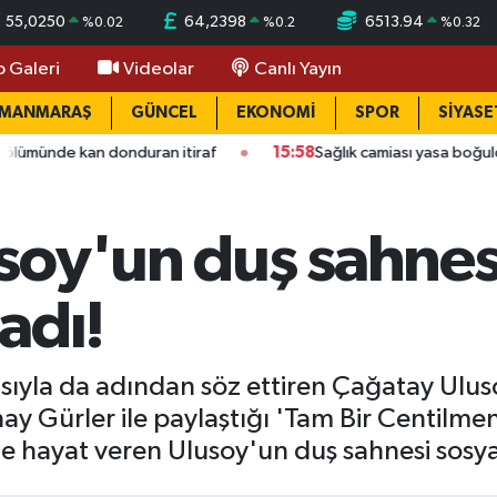
55,0250
64,2398
6513.94
%
0.02
%
0.2
%
0.32
o Galeri
Videolar
Canlı Yayın
AMANMARAŞ
GÜNCEL
EKONOMİ
SPOR
SİYASE
donduran itiraf
15:58
Sağlık camiası yasa boğuldu: Kahramanma
soy'un duş sahnesi
adı!
arısıyla da adından söz ettiren Çağatay Uluso
ay Gürler ile paylaştığı 'Tam Bir Centilmen' 
ine hayat veren Ulusoy'un duş sahnesi sosya