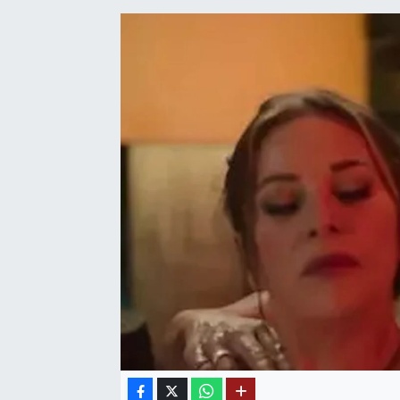
SAĞLIK
EĞİTİM
BÖLGE
KEŞFET
POPÜLER
DÜNYA
TREND
MEDYA
OTOMOTİV