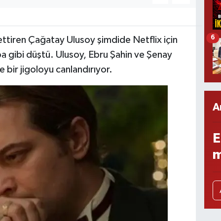
6
ettiren Çağatay Ulusoy şimdide Netflix için
a gibi düştü. Ulusoy, Ebru Şahin ve Şenay
e bir jigoloyu canlandırıyor.
A
E
m