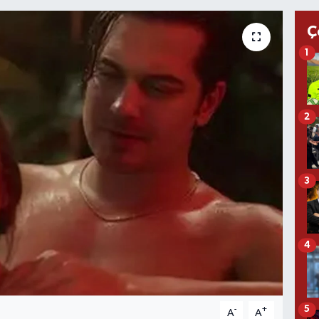
Ç
1
2
3
4
5
-
+
A
A