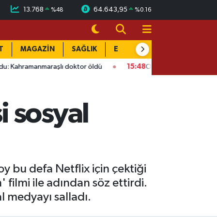
13.768
64.643,95
%
48
%
0.16
T
MAGAZİN
SAĞLIK
EĞİTİM
YAŞAM
DÜN
raşlı doktor öldü
15:48
Onikişubat’ta ücretsiz üniversite ku
 sosyal
y bu defa Netflix için çektiği
filmi ile adından söz ettirdi.
l medyayı salladı.