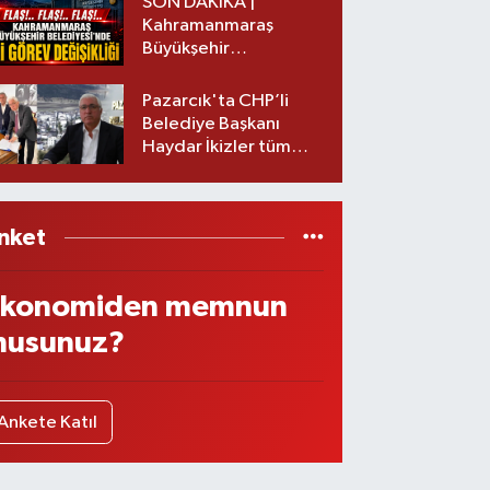
SON DAKİKA |
Kahramanmaraş
Büyükşehir
Belediyesinde iki
görev değişikliği!
Pazarcık'ta CHP’li
Belediye Başkanı
Haydar İkizler tüm
ekibiyle istifa etti! İşte
yeni partisi
nket
konomiden memnun
usunuz?
Ankete Katıl