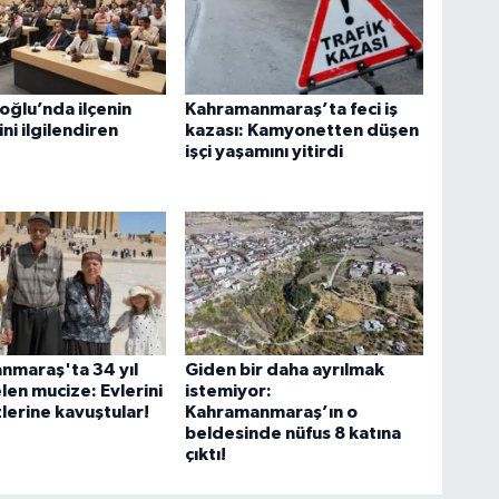
oğlu’nda ilçenin
Kahramanmaraş’ta feci iş
ni ilgilendiren
kazası: Kamyonetten düşen
işçi yaşamını yitirdi
nmaraş'ta 34 yıl
Giden bir daha ayrılmak
len mucize: Evlerini
istemiyor:
zlerine kavuştular!
Kahramanmaraş’ın o
beldesinde nüfus 8 katına
çıktı!