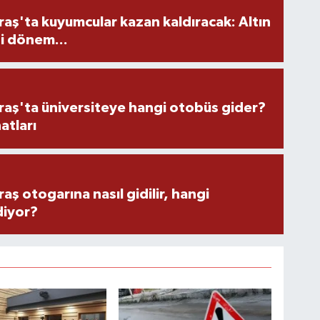
ş'ta kuyumcular kazan kaldıracak: Altın
i dönem...
ş'ta üniversiteye hangi otobüs gider?
atları
 otogarına nasıl gidilir, hangi
diyor?