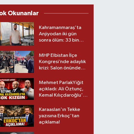
ok Okunanlar
Kahramanmaraş'ta
Anjiyodan iki gün
sonra ölüm: 33 bin
liralık stent iddiası
savcılıkta
MHP Elbistan İlçe
Kongresi’nde adaylık
krizi: Salon önünde
biber gazlı müdahale
Mehmet ParlakYiğit
açıkladı: Ali Öztunç,
Kemal Kılıçdaroğlu'na
çok kızgın!
Karaaslan'ın Tekke
yazısına Erkoç'tan
açıklama!