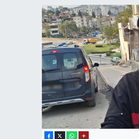
SAĞLIK
EĞİTİM
BÖLGE
KEŞFET
POPÜLER
DÜNYA
TREND
MEDYA
OTOMOTİV