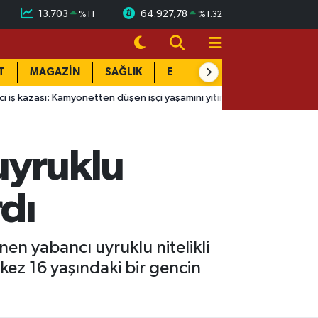
13.703
64.927,78
%
11
%
1.32
T
MAGAZİN
SAĞLIK
EĞİTİM
YAŞAM
DÜN
onetten düşen işçi yaşamını yitirdi
14:51
Yeraltı'nın Sultan'ı
 uyruklu
rdı
nen yabancı uyruklu nitelikli
kez 16 yaşındaki bir gencin