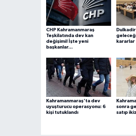
CHP Kahramanmaraş
Dulkadir
Teşkilatında dev kan
geleceği
değişimi! İşte yeni
kararlar
başkanlar...
Kahramanmaraş'ta dev
Kahrama
uyuşturucu operasyonu: 6
sonra ge
kişi tutuklandı
satıp iki