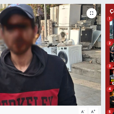
Ç
1
2
3
4
-
+
A
A
5