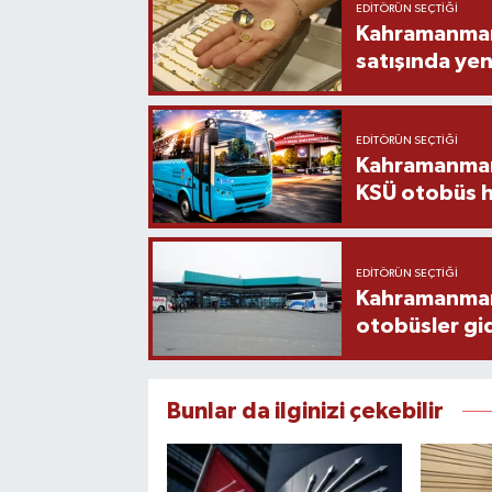
EDITÖRÜN SEÇTIĞI
Kahramanmara
satışında yen
EDITÖRÜN SEÇTIĞI
Kahramanmara
KSÜ otobüs h
EDITÖRÜN SEÇTIĞI
Kahramanmaraş
otobüsler gi
Bunlar da ilginizi çekebilir