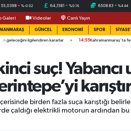
55,0398
64,1581
6508.83
%
-0.02
%
0.16
%
4.44
o Galeri
Videolar
Canlı Yayın
AMANMARAŞ
GÜNCEL
EKONOMİ
SPOR
SİYASE
gilendiren kararlar
14:55
Kahramanmaraş’ta feci iş kazası: Kamy
kinci suç! Yabancı
erintepe’yi karıştı
risinde birden fazla suça karıştığı belirle
rde çaldığı elektrikli motorun ardından bu 