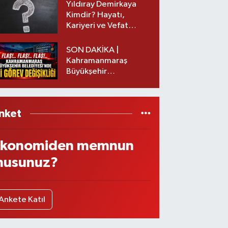
Yıldıray Demirkaya
Kimdir? Hayatı,
Kariyeri ve Vefat
Nedeni Nedir?
SON DAKİKA |
Kahramanmaraş
Büyükşehir
Belediyesinde iki
görev değişikliği!
nket
konomiden memnun
usunuz?
Ankete Katıl