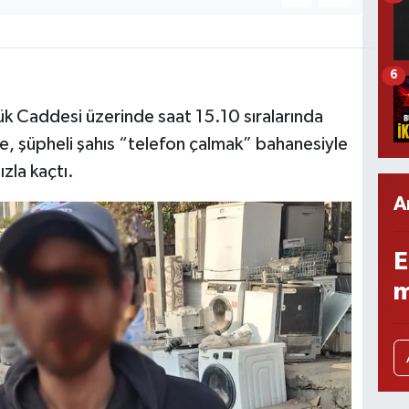
6
ük Caddesi üzerinde saat 15.10 sıralarında
e, şüpheli şahıs “telefon çalmak” bahanesiyle
zla kaçtı.
A
E
m