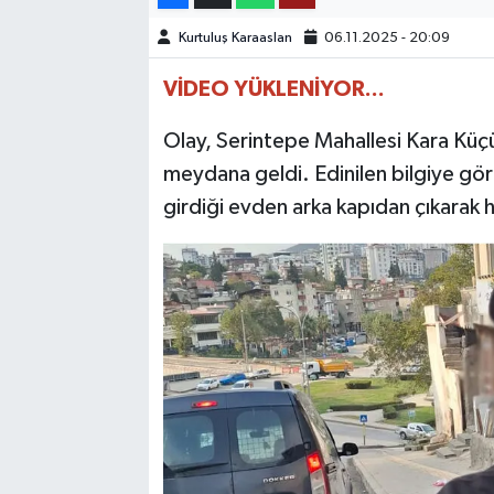
Kurtuluş Karaaslan
06.11.2025 - 20:09
TEKNOLOJİ
VİDEO YÜKLENİYOR...
YAŞAM
Olay, Serintepe Mahallesi Kara Küç
KÜLTÜR SANAT
meydana geldi. Edinilen bilgiye gör
girdiği evden arka kapıdan çıkarak hı