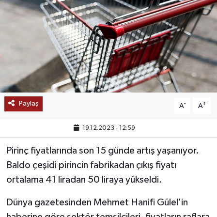
SAĞLIK
EĞİTİM
BÖLGE
KEŞFET
Paylaş
-
+
A
A
POPÜLER
19.12.2023 - 12:59
DÜNYA
Pirinç fiyatlarında son 15 günde artış yaşanıyor.
Baldo çeşidi pirincin fabrikadan çıkış fiyatı
TREND
ortalama 41 liradan 50 liraya yükseldi.
MEDYA
Dünya gazetesinden Mehmet Hanifi Gülel'in
OTOMOTİV