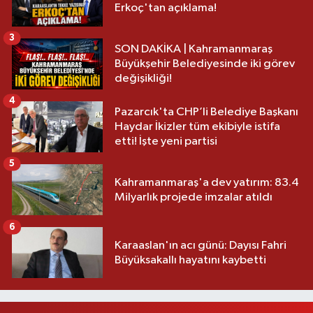
Erkoç'tan açıklama!
3
SON DAKİKA | Kahramanmaraş
Büyükşehir Belediyesinde iki görev
değişikliği!
4
Pazarcık'ta CHP’li Belediye Başkanı
Haydar İkizler tüm ekibiyle istifa
etti! İşte yeni partisi
5
Kahramanmaraş'a dev yatırım: 83.4
Milyarlık projede imzalar atıldı
6
Karaaslan'ın acı günü: Dayısı Fahri
Büyüksakallı hayatını kaybetti