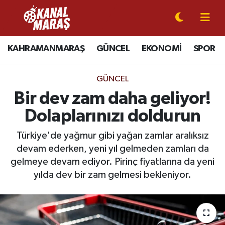
CANLI YAYIN
Kahramanmaraş Nöbetçi Eczaneler
KAHRAMANMARAŞ
GÜNCEL
EKONOMİ
SPOR
KAHRAMANMARAŞ
Kahramanmaraş Hava Durumu
GÜNCEL
GÜNCEL
Kahramanmaraş Namaz Vakitleri
Bir dev zam daha geliyor!
Dolaplarınızı doldurun
SPOR
Kahramanmaraş Trafik Yoğunluk Haritası
Türkiye'de yağmur gibi yağan zamlar aralıksız
SİYASET
Süper Lig Puan Durumu ve Fikstür
devam ederken, yeni yıl gelmeden zamları da
gelmeye devam ediyor. Pirinç fiyatlarına da yeni
EKONOMİ
Tüm Manşetler
yılda dev bir zam gelmesi bekleniyor.
GÜNDEM
Son Dakika Haberleri
MAGAZİN
Haber Arşivi