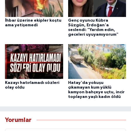
İhbar üzerine ekipler koştu
Genç oyuncu Kübra
ama yetişemedi
Süzgün, Erdoğan'a
seslendi: "Yardım edin,
geceleri uyuyamıyorum"
Kazayı hatırlamadı sözleri
Hatay'da yokuşu
olay oldu
çıkamayan kum yüklü
kamyon bahçeye uçtu, incir
toplayan yaşlı kadın öldü
Yorumlar