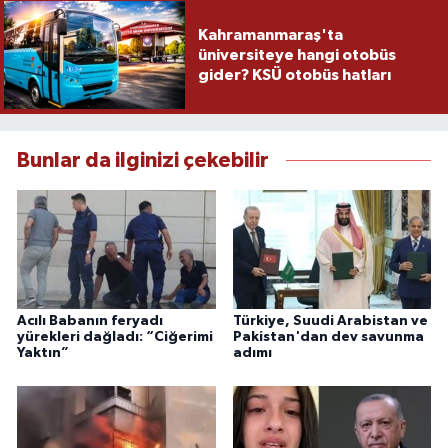
Kahramanmaraş'ta
üniversiteye hangi otobüs
gider? KSÜ otobüs hatları
Bunlar da ilginizi çekebilir
Acılı Babanın feryadı
Türkiye, Suudi Arabistan ve
yürekleri dağladı: “Ciğerimi
Pakistan'dan dev savunma
Yaktın”
adımı