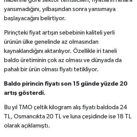
haberine göre sektör temsilcileri, fiyatların raflara
yansımadığını, yılbaşından sonra yansımaya
TEKNOLOJİ
başlayacağını belirtiyor.
YAŞAM
Pirinçteki fiyat artışın sebebinin kaliteli yerli
ürünün ülke genelinde az olmasından
KÜLTÜR SANAT
kaynaklandığını aktarılıyor. Özellikle iri taneli
baldo üretiminin çok az olması ve dünyada da
pahalı bir ürün olması fiyatı tetikliyor.
Baldo pirincin fiyatı son 15 günde yüzde 20
artış gösterdi.
Bu yıl TMO çeltik kilogram alış fiyatı baldoda 24
TL, Osmancıkta 20 TL ve luna çeşidinde ise 18 TL
olarak açıklamıştı.