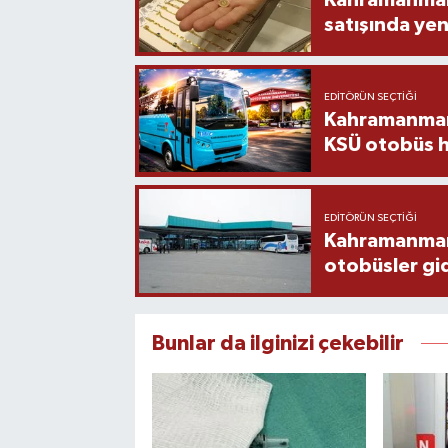
satışında yen
EDITÖRÜN SEÇTIĞI
Kahramanmara
KSÜ otobüs h
EDITÖRÜN SEÇTIĞI
Kahramanmaraş
otobüsler gi
Bunlar da ilginizi çekebilir