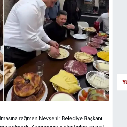
Y
lmasına rağmen Nevşehir Belediye Başkanı
klama gelmedi. Kamuoyunun eleştirileri sosyal