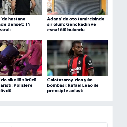
a’da hastane
Adana'da oto tamircisinde
de dehşet: 1'i
sır ölüm: Genç kadın ve
yaralı
esnaf ölü bulundu
da alkollü sürücü
Galatasaray'dan yılın
rıştı: Polislere
bombası: Rafael Leao ile
sövdü
prensipte anlaştı