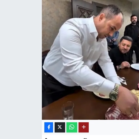
SAĞLIK
EĞİTİM
BÖLGE
KEŞFET
POPÜLER
DÜNYA
TREND
MEDYA
OTOMOTİV