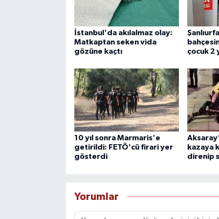
İstanbul'da akılalmaz olay:
Şanlıurf
Matkaptan seken vida
bahçesin
gözüne kaçtı
çocuk 2 
10 yıl sonra Marmaris'e
Aksaray'
getirildi: FETÖ'cü firari yer
kazaya ka
gösterdi
direnip 
Yorumlar