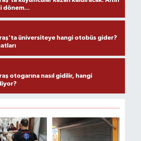
i dönem...
ş'ta üniversiteye hangi otobüs gider?
atları
 otogarına nasıl gidilir, hangi
diyor?