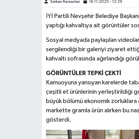
Serkan Karaaslan
16.11.2025 - 12:29
TEKNOLOJİ
İYİ Partili Nevşehir Belediye Başkan
yaptığı kahvaltıya ait görüntüler s
YAŞAM
Sosyal medyada paylaşılan videolarda
KÜLTÜR SANAT
sergilendiği bir galeriyi ziyaret ett
kahvaltı sofrasında ağırlandığı görü
GÖRÜNTÜLER TEPKİ ÇEKTİ
Kamuoyuna yansıyan karelerde tabak
çeşitli et ürünlerinin yerleştirildiğ
büyük bölümü ekonomik zorluklara di
markette gramla ürün alırken bu nası
gösterdi.