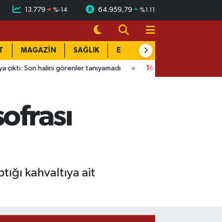
13.779
64.959,79
%
-14
%
1.11
T
MAGAZİN
SAĞLIK
EĞİTİM
YAŞAM
DÜN
i görenler tanıyamadı
16:01
Kahramanmaraş’ta bina çöktü: Mah
ofrası
tığı kahvaltıya ait