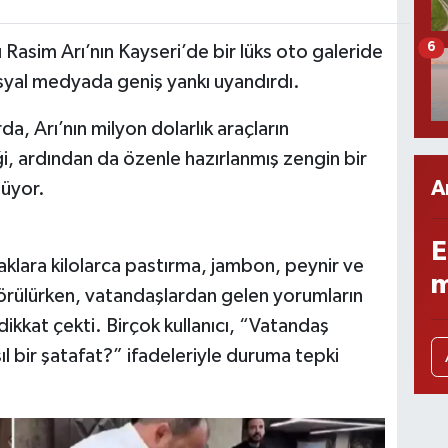
6
ı Rasim Arı’nın Kayseri’de bir lüks oto galeride
osyal medyada geniş yankı uyandırdı.
, Arı’nın milyon dolarlık araçların
iği, ardından da özenle hazırlanmış zengin bir
A
lüyor.
E
lara kilolarca pastırma, jambon, peynir ve
m
i görülürken, vatandaşlardan gelen yorumların
kkat çekti. Birçok kullanıcı, “Vatandaş
l bir şatafat?” ifadeleriyle duruma tepki