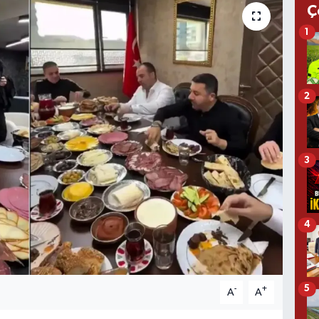
Ç
1
2
3
4
5
-
+
A
A