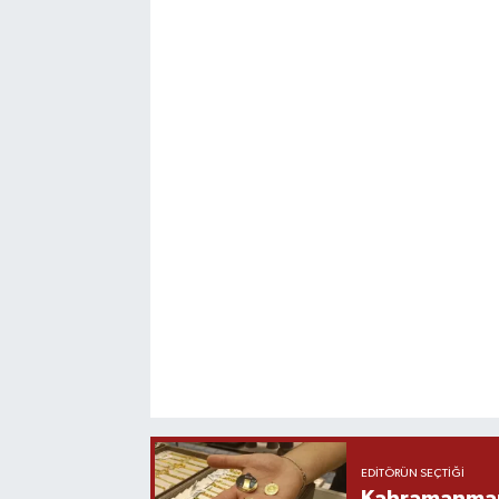
EDITÖRÜN SEÇTIĞI
Kahramanmara