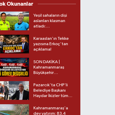
ok Okunanlar
Yeşil sahaların dişi
aslanları klasman
atladı:
Kahramanmaraş’tan
üst lige iki transfer!
Karaaslan'ın Tekke
yazısına Erkoç'tan
açıklama!
SON DAKİKA |
Kahramanmaraş
Büyükşehir
Belediyesinde iki
görev değişikliği!
Pazarcık'ta CHP’li
Belediye Başkanı
Haydar İkizler tüm
ekibiyle istifa etti! İşte
yeni partisi
Kahramanmaraş'a
dev yatırım: 83.4