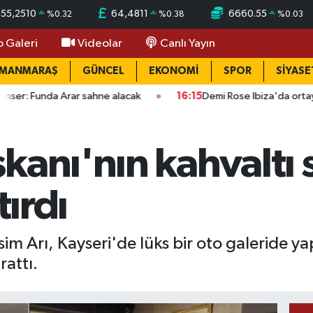
55,2510
64,4811
6660.55
%
0.32
%
0.38
%
0.03
o Galeri
Videolar
Canlı Yayın
AMANMARAŞ
GÜNCEL
EKONOMİ
SPOR
SİYASE
r sahne alacak
16:15
Demi Rose Ibiza'da ortaya çıktı: Son halin
kanı'nın kahvaltı s
tırdı
m Arı, Kayseri'de lüks bir oto galeride yap
attı.