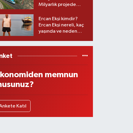
Milyarlık projede
imzalar atıldı
Ercan Ekşi kimdir?
Ercan Ekşi nereli, kaç
yaşında ve neden
öldü?
nket
konomiden memnun
usunuz?
Ankete Katıl