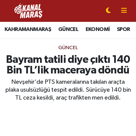
CANLI YAYIN
Kahramanmaraş Nöbetçi Eczaneler
KAHRAMANMARAŞ
GÜNCEL
EKONOMİ
SPOR
KAHRAMANMARAŞ
Kahramanmaraş Hava Durumu
GÜNCEL
GÜNCEL
Kahramanmaraş Namaz Vakitleri
Bayram tatili diye çıktı 140
Bin TL’lik maceraya döndü
SPOR
Kahramanmaraş Trafik Yoğunluk Haritası
Nevşehir'de PTS kameralarına takılan araçta
SİYASET
Süper Lig Puan Durumu ve Fikstür
plaka usulsüzlüğü tespit edildi. Sürücüye 140 bin
TL ceza kesildi, araç trafikten men edildi.
EKONOMİ
Tüm Manşetler
GÜNDEM
Son Dakika Haberleri
MAGAZİN
Haber Arşivi