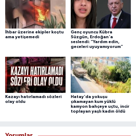
İhbar üzerine ekipler koştu
Genç oyuncu Kübra
ama yetişemedi
Süzgün, Erdoğan'a
seslendi: "Yardım edin,
geceleri uyuyamıyorum"
Kazayı hatırlamadı sözleri
Hatay'da yokuşu
olay oldu
çıkamayan kum yüklü
kamyon bahçeye uçtu, incir
toplayan yaşlı kadın öldü
Yorumlar