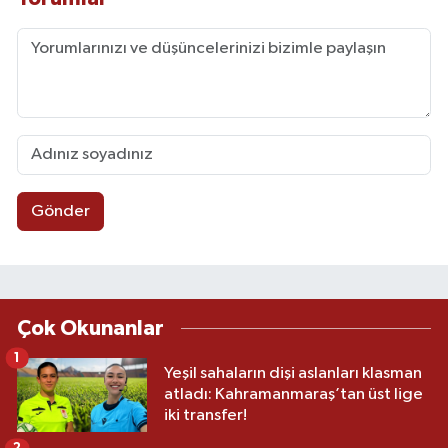
Gönder
Çok Okunanlar
1
Yeşil sahaların dişi aslanları klasman
atladı: Kahramanmaraş’tan üst lige
iki transfer!