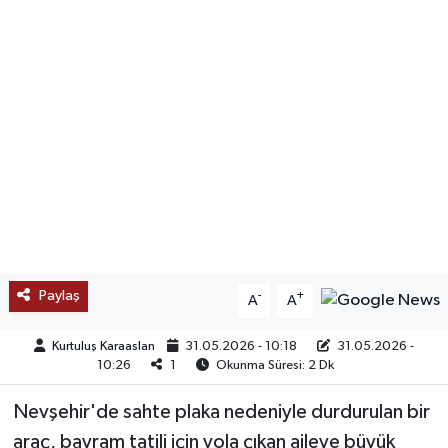
SAĞLIK
EĞİTİM
BÖLGE
KEŞFET
POPÜLER
DÜNYA
Paylaş
-
+
A
A
TREND
Kurtuluş Karaaslan
31.05.2026 - 10:18
31.05.2026 -
10:26
1
Okunma Süresi: 2 Dk
MEDYA
Nevşehir'de sahte plaka nedeniyle durdurulan bir
araç, bayram tatili için yola çıkan aileye büyük
OTOMOTİV