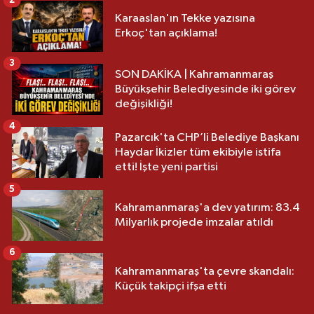
2
Karaaslan'ın Tekke yazısına
Erkoç'tan açıklama!
3
SON DAKİKA | Kahramanmaraş
Büyükşehir Belediyesinde iki görev
değişikliği!
4
Pazarcık'ta CHP’li Belediye Başkanı
Haydar İkizler tüm ekibiyle istifa
etti! İşte yeni partisi
5
Kahramanmaraş'a dev yatırım: 83.4
Milyarlık projede imzalar atıldı
6
Kahramanmaraş'ta çevre skandalı:
Küçük takipçi ifşa etti