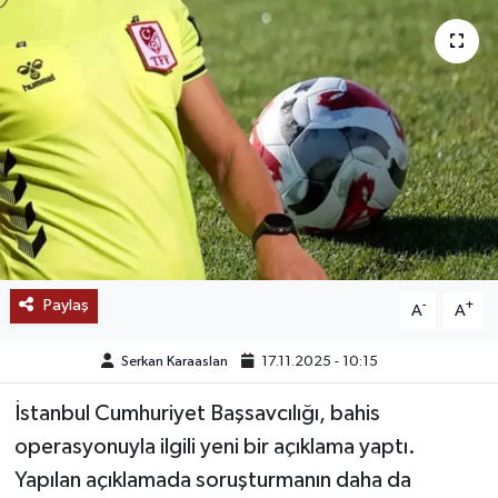
SAĞLIK
EĞİTİM
BÖLGE
KEŞFET
POPÜLER
Paylaş
-
+
A
A
DÜNYA
Serkan Karaaslan
17.11.2025 - 10:15
TREND
İstanbul Cumhuriyet Başsavcılığı, bahis
MEDYA
operasyonuyla ilgili yeni bir açıklama yaptı.
Yapılan açıklamada soruşturmanın daha da
OTOMOTİV