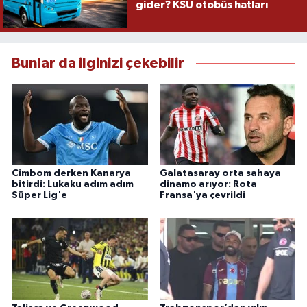
gider? KSÜ otobüs hatları
Bunlar da ilginizi çekebilir
Cimbom derken Kanarya
Galatasaray orta sahaya
bitirdi: Lukaku adım adım
dinamo arıyor: Rota
Süper Lig'e
Fransa'ya çevrildi