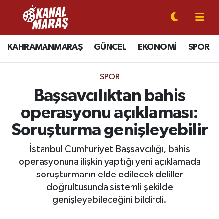
CANLI YAYIN
Kahramanmaraş Nöbetçi Eczaneler
KAHRAMANMARAŞ
GÜNCEL
EKONOMİ
SPOR
KAHRAMANMARAŞ
Kahramanmaraş Hava Durumu
SPOR
GÜNCEL
Kahramanmaraş Namaz Vakitleri
Başsavcılıktan bahis
operasyonu açıklaması:
SPOR
Kahramanmaraş Trafik Yoğunluk Haritası
Soruşturma genişleyebilir
SİYASET
Süper Lig Puan Durumu ve Fikstür
İstanbul Cumhuriyet Başsavcılığı, bahis
operasyonuna ilişkin yaptığı yeni açıklamada
EKONOMİ
Tüm Manşetler
soruşturmanın elde edilecek deliller
GÜNDEM
Son Dakika Haberleri
doğrultusunda sistemli şekilde
genişleyebileceğini bildirdi.
MAGAZİN
Haber Arşivi