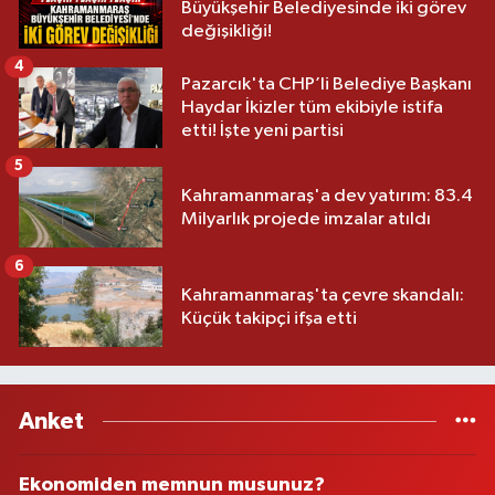
Büyükşehir Belediyesinde iki görev
değişikliği!
4
Pazarcık'ta CHP’li Belediye Başkanı
Haydar İkizler tüm ekibiyle istifa
etti! İşte yeni partisi
5
Kahramanmaraş'a dev yatırım: 83.4
Milyarlık projede imzalar atıldı
6
Kahramanmaraş'ta çevre skandalı:
Küçük takipçi ifşa etti
Anket
Ekonomiden memnun musunuz?