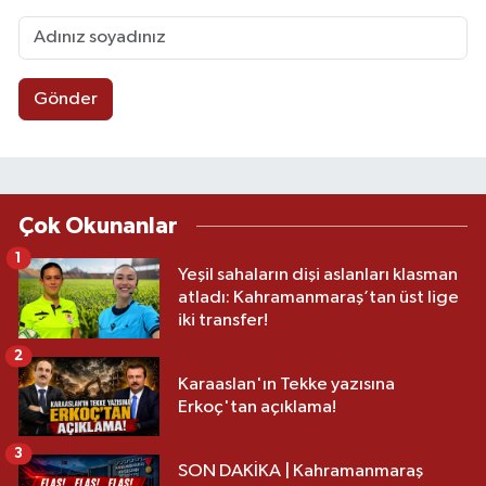
Gönder
Çok Okunanlar
1
Yeşil sahaların dişi aslanları klasman
atladı: Kahramanmaraş’tan üst lige
iki transfer!
2
Karaaslan'ın Tekke yazısına
Erkoç'tan açıklama!
3
SON DAKİKA | Kahramanmaraş