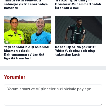
Talisca ve Greenwood
Trabzonspor’dan yılın
sahneye çıktı: Fenerbahçe
bombası: Muhammed Salah
kazandı
İstanbul’a indi
Yeşil sahaların dişi aslanları
Kocaelispor'da şok kriz:
klasman atladı:
Yıldız futbolcu aşık olup
Kahramanmaraş’tan üst
takımdan kaçtı
lige iki transfer!
Yorumlar