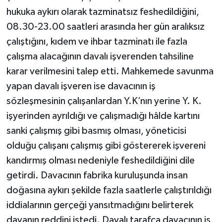
hukuka aykırı olarak tazminatsız feshedildiğini,
TEKNOLOJİ
08.30-23.00 saatleri arasında her gün aralıksız
çalıştığını, kıdem ve ihbar tazminatı ile fazla
YAŞAM
çalışma alacağının davalı işverenden tahsiline
karar verilmesini talep etti. Mahkemede savunma
KÜLTÜR SANAT
yapan davalı işveren ise davacının iş
sözleşmesinin çalışanlardan Y.K’nın yerine Y. K.
işyerinden ayrıldığı ve çalışmadığı hâlde kartını
sanki çalışmış gibi basmış olması, yöneticisi
olduğu çalışanı çalışmış gibi göstererek işvereni
kandırmış olması nedeniyle feshedildiğini dile
getirdi. Davacının fabrika kuruluşunda insan
doğasına aykırı şekilde fazla saatlerle çalıştırıldığı
iddialarının gerçeği yansıtmadığını belirterek
davanın reddini istedi. Davalı tarafça davacının iş