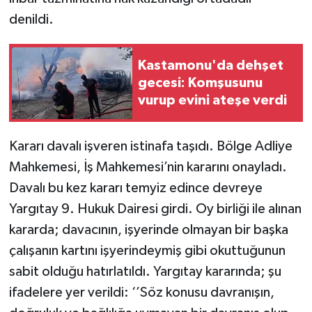
denildi.
Kastamonu'da dehşet
gecesi: Komşusunu
vurup evini ateşe verdi
Kararı davalı işveren istinafa taşıdı. Bölge Adliye
Mahkemesi, İş Mahkemesi’nin kararını onayladı.
Davalı bu kez kararı temyiz edince devreye
Yargıtay 9. Hukuk Dairesi girdi. Oy birliği ile alınan
kararda; davacının, işyerinde olmayan bir başka
çalışanın kartını işyerindeymiş gibi okuttuğunun
sabit olduğu hatırlatıldı. Yargıtay kararında; şu
ifadelere yer verildi: ‘’Söz konusu davranışın,