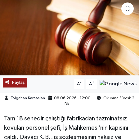
SAĞLIK
EĞİTİM
BÖLGE
KEŞFET
POPÜLER
Paylaş
-
+
A
A
DÜNYA
Tolgahan Karaaslan
08.06.2026 - 12:00
Okunma Süresi: 2
Dk
TREND
Tam 18 senedir çalıştığı fabrikadan tazminatsız
MEDYA
kovulan personel şefi, İş Mahkemesi’nin kapısını
çaldı. Davacı K.B., iş sözleşmesinin haksız ve
OTOMOTİV