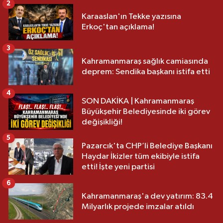
2
Karaaslan'ın Tekke yazısına
Erkoç'tan açıklama!
3
Kahramanmaraş sağlık camiasında
deprem: Sendika başkanı istifa etti
4
SON DAKİKA | Kahramanmaraş
Büyükşehir Belediyesinde iki görev
değişikliği!
5
Pazarcık'ta CHP’li Belediye Başkanı
Haydar İkizler tüm ekibiyle istifa
etti! İşte yeni partisi
6
Kahramanmaraş'a dev yatırım: 83.4
Milyarlık projede imzalar atıldı