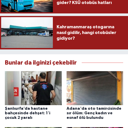
gider? KSÜ otobüs hatları
Kahramanmaraş otogarına
nasıl gidilir, hangi otobüsler
gidiyor?
Bunlar da ilginizi çekebilir
Şanlıurfa’da hastane
Adana'da oto tamircisinde
bahçesinde dehşet: 1'i
sır ölüm: Genç kadın ve
çocuk 2 yaralı
esnaf ölü bulundu