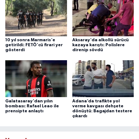
10 yıl sonra Marmaris'e
Aksaray'da alkollü sürücü
getirildi: FETÖ'cü firari yer
kazaya karıştı: Polislere
gösterdi
direnip sövdü
Galatasaray'dan yılın
Adana’da trafikte yol
bombası: Rafael Leao ile
verme kavgası dehşete
prensipte anlaştı
dönüştü: Bagajdan testere
çıkardı