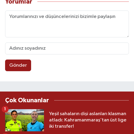
Yorumlar
Gönder
Çok Okunanlar
1
Yeşil sahaların dişi aslanları klasman
atladı: Kahramanmaraş’tan üst lige
iki transfer!