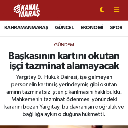
CANLI YAYIN
Kahramanmaraş Nöbetçi Eczaneler
KAHRAMANMARAŞ
GÜNCEL
EKONOMİ
SPOR
KAHRAMANMARAŞ
Kahramanmaraş Hava Durumu
GÜNDEM
GÜNCEL
Kahramanmaraş Namaz Vakitleri
Başkasının kartını okutan
işçi tazminat alamayacak
SPOR
Kahramanmaraş Trafik Yoğunluk Haritası
Yargıtay 9. Hukuk Dairesi, işe gelmeyen
SİYASET
Süper Lig Puan Durumu ve Fikstür
personelin kartını iş yerindeymiş gibi okutan
amirin tazminatsız işten çıkarılmasını haklı buldu.
EKONOMİ
Tüm Manşetler
Mahkemenin tazminat ödenmesi yönündeki
kararını bozan Yargıtay, bu davranışın doğruluk ve
GÜNDEM
Son Dakika Haberleri
bağlılığa aykırı olduğuna hükmetti.
MAGAZİN
Haber Arşivi