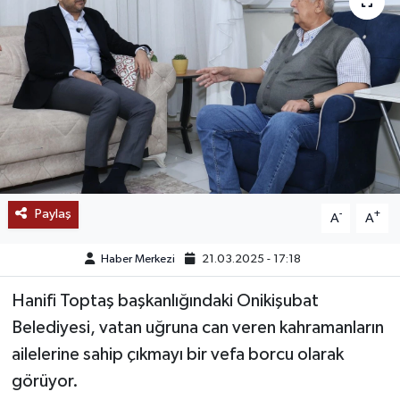
SAĞLIK
EĞİTİM
BÖLGE
KEŞFET
POPÜLER
Paylaş
-
+
A
A
DÜNYA
Haber Merkezi
21.03.2025 - 17:18
Hanifi Toptaş başkanlığındaki Onikişubat
TREND
Belediyesi, vatan uğruna can veren kahramanların
MEDYA
ailelerine sahip çıkmayı bir vefa borcu olarak
görüyor.
OTOMOTİV