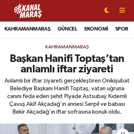
CANLI YAYIN
Kahramanmaraş Nöbetçi Eczaneler
KAHRAMANMARAŞ
GÜNCEL
EKONOMİ
SPOR
KAHRAMANMARAŞ
Kahramanmaraş Hava Durumu
KAHRAMANMARAŞ
GÜNCEL
Kahramanmaraş Namaz Vakitleri
Başkan Hanifi Toptaş’tan
anlamlı iftar ziyareti
SPOR
Kahramanmaraş Trafik Yoğunluk Haritası
Anlamlı bir iftar ziyareti gerçekleştiren Onikişubat
SİYASET
Süper Lig Puan Durumu ve Fikstür
Belediye Başkanı Hanifi Toptaş, vatan uğruna
canını feda eden şehit Piyade Astsubay Kıdemli
EKONOMİ
Tüm Manşetler
Çavuş Akif Akçadağ’ın annesi Serpil ve babası
Bekir Akçadağ’ın iftar sofrasına konuk oldu.
GÜNDEM
Son Dakika Haberleri
MAGAZİN
Haber Arşivi