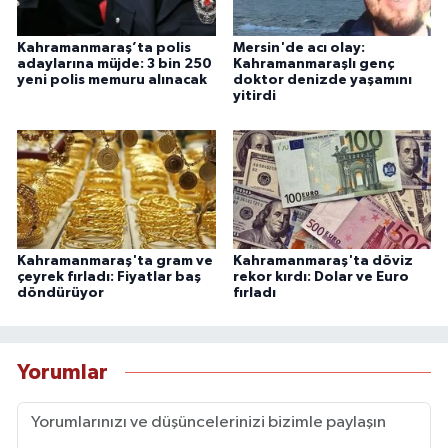
Kahramanmaraş’ta polis
Mersin'de acı olay:
adaylarına müjde: 3 bin 250
Kahramanmaraşlı genç
yeni polis memuru alınacak
doktor denizde yaşamını
yitirdi
Kahramanmaraş'ta gram ve
Kahramanmaraş'ta döviz
çeyrek fırladı: Fiyatlar baş
rekor kırdı: Dolar ve Euro
döndürüyor
fırladı
Yorumlar