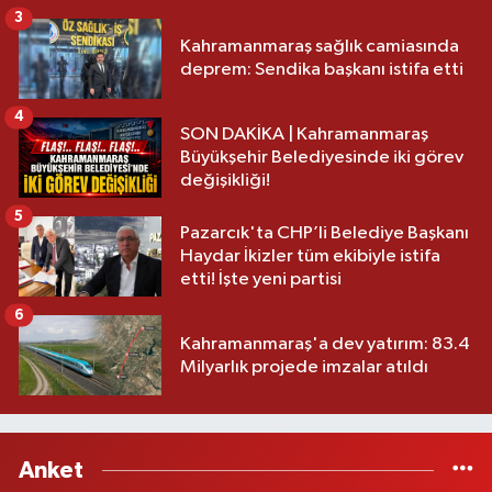
3
Kahramanmaraş sağlık camiasında
deprem: Sendika başkanı istifa etti
4
SON DAKİKA | Kahramanmaraş
Büyükşehir Belediyesinde iki görev
değişikliği!
5
Pazarcık'ta CHP’li Belediye Başkanı
Haydar İkizler tüm ekibiyle istifa
etti! İşte yeni partisi
6
Kahramanmaraş'a dev yatırım: 83.4
Milyarlık projede imzalar atıldı
Anket