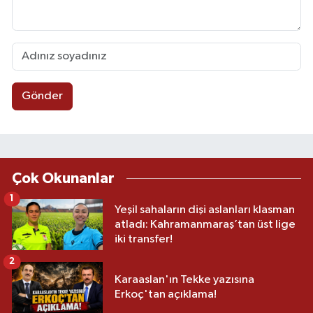
Gönder
Çok Okunanlar
1
Yeşil sahaların dişi aslanları klasman
atladı: Kahramanmaraş’tan üst lige
iki transfer!
2
Karaaslan'ın Tekke yazısına
Erkoç'tan açıklama!