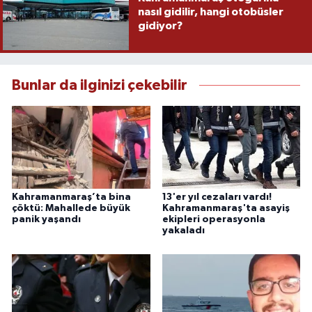
nasıl gidilir, hangi otobüsler
gidiyor?
Bunlar da ilginizi çekebilir
Kahramanmaraş’ta bina
13'er yıl cezaları vardı!
çöktü: Mahallede büyük
Kahramanmaraş'ta asayiş
panik yaşandı
ekipleri operasyonla
yakaladı