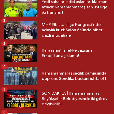
Yeşil sahaların dişi aslanları klasman
atladı: Kahramanmaraş’tan üst lige
iki transfer!
2
MHP Elbistan İlçe Kongresi’nde
adaylık krizi: Salon önünde biber
gazlı müdahale
3
Karaaslan'ın Tekke yazısına
Erkoç'tan açıklama!
4
Kahramanmaraş sağlık camiasında
deprem: Sendika başkanı istifa etti
5
SON DAKİKA | Kahramanmaraş
Büyükşehir Belediyesinde iki görev
değişikliği!
6