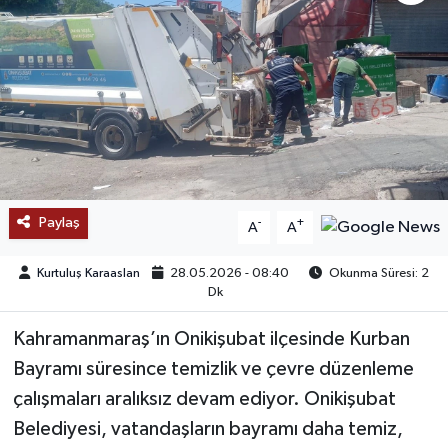
SAĞLIK
EĞİTİM
BÖLGE
KEŞFET
Paylaş
-
+
A
A
POPÜLER
Kurtuluş Karaaslan
28.05.2026 - 08:40
Okunma Süresi: 2
DÜNYA
Dk
Kahramanmaraş’ın Onikişubat ilçesinde Kurban
TREND
Bayramı süresince temizlik ve çevre düzenleme
MEDYA
çalışmaları aralıksız devam ediyor. Onikişubat
Belediyesi, vatandaşların bayramı daha temiz,
OTOMOTİV