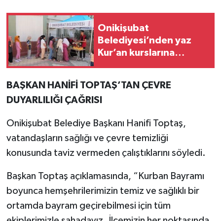
Onikişubat
Belediyesi’nden yaz
Kur’an kurslarına
‘Camiler Çiçek Açtı’ ile
anlamlı destek
BAŞKAN HANİFİ TOPTAŞ’TAN ÇEVRE
DUYARLILIĞI ÇAĞRISI
Onikişubat Belediye Başkanı Hanifi Toptaş,
vatandaşların sağlığı ve çevre temizliği
konusunda taviz vermeden çalıştıklarını söyledi.
Başkan Toptaş açıklamasında, “Kurban Bayramı
boyunca hemşehrilerimizin temiz ve sağlıklı bir
ortamda bayram geçirebilmesi için tüm
ekiplerimizle sahadayız. İlçemizin her noktasında