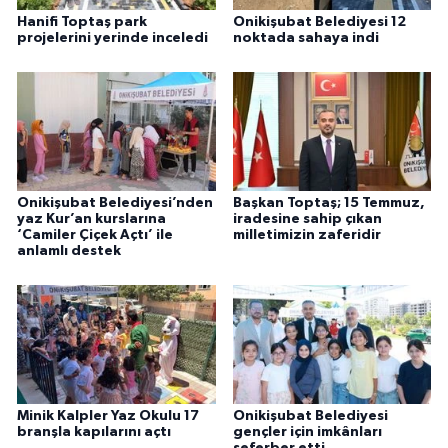
Hanifi Toptaş park
Onikişubat Belediyesi 12
projelerini yerinde inceledi
noktada sahaya indi
Onikişubat Belediyesi’nden
Başkan Toptaş; 15 Temmuz,
yaz Kur’an kurslarına
iradesine sahip çıkan
‘Camiler Çiçek Açtı’ ile
milletimizin zaferidir
anlamlı destek
Minik Kalpler Yaz Okulu 17
Onikişubat Belediyesi
branşla kapılarını açtı
gençler için imkânları