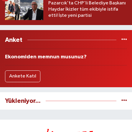
Pazarcık'ta CHP’li Belediye Başkanı
Haydar İkizler tüm ekibiyle istifa
etti! İşte yeni partisi
Anket
Ekonomiden memnun musunuz?
Ankete Katıl
Yükleniyor...