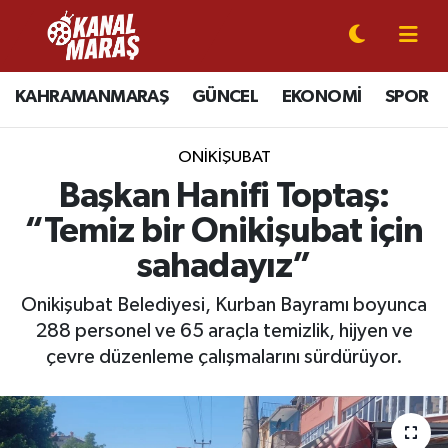
CANLI YAYIN
Kahramanmaraş Nöbetçi Eczaneler
KAHRAMANMARAŞ
GÜNCEL
EKONOMİ
SPOR
KAHRAMANMARAŞ
Kahramanmaraş Hava Durumu
ONİKİŞUBAT
GÜNCEL
Kahramanmaraş Namaz Vakitleri
Başkan Hanifi Toptaş:
“Temiz bir Onikişubat için
SPOR
Kahramanmaraş Trafik Yoğunluk Haritası
sahadayız”
SİYASET
Süper Lig Puan Durumu ve Fikstür
Onikişubat Belediyesi, Kurban Bayramı boyunca
288 personel ve 65 araçla temizlik, hijyen ve
EKONOMİ
Tüm Manşetler
çevre düzenleme çalışmalarını sürdürüyor.
GÜNDEM
Son Dakika Haberleri
MAGAZİN
Haber Arşivi