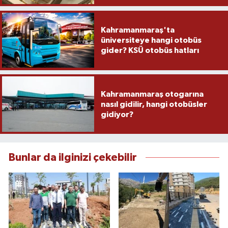
Kahramanmaraş'ta
üniversiteye hangi otobüs
gider? KSÜ otobüs hatları
Kahramanmaraş otogarına
nasıl gidilir, hangi otobüsler
gidiyor?
Bunlar da ilginizi çekebilir