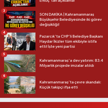
Erkoç'tan açıklama!
3
SON DAKİKA | Kahramanmaraş
Büyükşehir Belediyesinde iki görev
değişikliği!
4
Pazarcık'ta CHP’li Belediye Başkanı
Haydar İkizler tüm ekibiyle istifa
etti! İşte yeni partisi
5
Kahramanmaraş'a dev yatırım: 83.4
Milyarlık projede imzalar atıldı
6
Kahramanmaraş'ta çevre skandalı:
Küçük takipçi ifşa etti