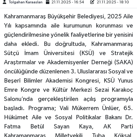
Tolgahan Karaaslan
21.11.2025 - 16:54
21.11.2025 - 18:10
TEKNOLOJİ
Kahramanmaraş Büyükşehir Belediyesi, 2025 Aile
Yılı kapsamında aile kurumunun korunması ve
YAŞAM
güçlendirilmesine yönelik faaliyetlerine bir yenisini
daha ekledi. Bu doğrultuda, Kahramanmaraş
KÜLTÜR SANAT
Sütçü İmam Üniversitesi (KSÜ) ve Stratejik
Araştırmalar ve Akademisyenler Derneği (SAKA)
öncülüğünde düzenlenen 3. Uluslararası Sosyal ve
Beşerî Bilimler Akademisi Kongresi, KSÜ Yunus
Emre Kongre ve Kültür Merkezi Sezai Karakoç
Salonu’nda gerçekleştirilen açılış programıyla
başladı. Programa; Vali Mükerrem Ünlüer, 65.
Hükümet Aile ve Sosyal Politikalar Bakanı Dr.
Fatma Betül Sayan Kaya, AK Parti
Kahramanmaraş Milletvekili Tuba Köksal,