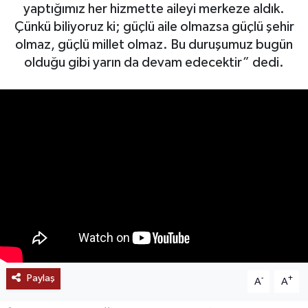
yaptığımız her hizmette aileyi merkeze aldık.
SAĞLIK
Çünkü biliyoruz ki; güçlü aile olmazsa güçlü şehir
olmaz, güçlü millet olmaz. Bu duruşumuz bugün
EĞİTİM
olduğu gibi yarın da devam edecektir” dedi.
BÖLGE
KEŞFET
POPÜLER
DÜNYA
TREND
MEDYA
Paylaş
-
+
A
A
OTOMOTİV