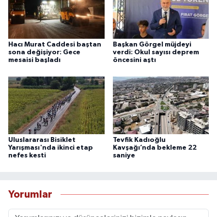
Hacı Murat Caddesi baştan
Başkan Görgel müjdeyi
sona değişiyor: Gece
verdi: Okul sayısı deprem
mesaisi başladı
öncesini aştı
Uluslararası Bisiklet
Tevfik Kadıoğlu
Yarışması'nda ikinci etap
Kavşağı’nda bekleme 22
nefes kesti
saniye
Yorumlar