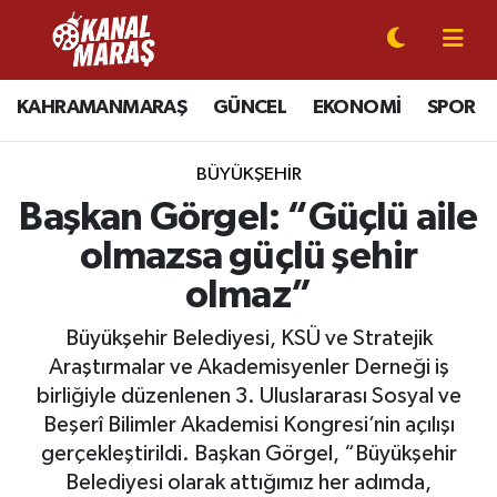
CANLI YAYIN
Kahramanmaraş Nöbetçi Eczaneler
KAHRAMANMARAŞ
GÜNCEL
EKONOMİ
SPOR
KAHRAMANMARAŞ
Kahramanmaraş Hava Durumu
BÜYÜKŞEHİR
GÜNCEL
Kahramanmaraş Namaz Vakitleri
Başkan Görgel: “Güçlü aile
olmazsa güçlü şehir
SPOR
Kahramanmaraş Trafik Yoğunluk Haritası
olmaz”
SİYASET
Süper Lig Puan Durumu ve Fikstür
Büyükşehir Belediyesi, KSÜ ve Stratejik
Araştırmalar ve Akademisyenler Derneği iş
EKONOMİ
Tüm Manşetler
birliğiyle düzenlenen 3. Uluslararası Sosyal ve
Beşerî Bilimler Akademisi Kongresi’nin açılışı
GÜNDEM
Son Dakika Haberleri
gerçekleştirildi. Başkan Görgel, “Büyükşehir
MAGAZİN
Haber Arşivi
Belediyesi olarak attığımız her adımda,