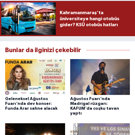
Kahramanmaraş'ta
üniversiteye hangi otobüs
gider? KSÜ otobüs hatları
Bunlar da ilginizi çekebilir
Geleneksel Ağustos
Ağustos Fuarı'nda
Fuarı'nda dev konser:
Madrigal rüzgarı:
Funda Arar sahne alacak
KAFUM'da coşku tavan
yaptı