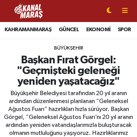
CANLI YAYIN
Kahramanmaraş Nöbetçi Eczaneler
KAHRAMANMARAŞ
GÜNCEL
EKONOMİ
SPOR
KAHRAMANMARAŞ
Kahramanmaraş Hava Durumu
BÜYÜKŞEHİR
GÜNCEL
Kahramanmaraş Namaz Vakitleri
Başkan Fırat Görgel:
"Geçmişteki geleneği
SPOR
Kahramanmaraş Trafik Yoğunluk Haritası
yeniden yaşatacağız"
SİYASET
Süper Lig Puan Durumu ve Fikstür
Büyükşehir Belediyesi tarafından 20 yıl aranın
ardından düzenlenmesi planlanan “Geleneksel
EKONOMİ
Tüm Manşetler
Ağustos Fuarı” hazırlıkları hızla sürüyor. Başkan
Görgel, “Geleneksel Ağustos Fuarı’nı 20 yıl aranın
GÜNDEM
Son Dakika Haberleri
ardından yeniden vatandaşlarımızla buluşturacak
MAGAZİN
Haber Arşivi
olmanın mutluluğunu yaşıyoruz. Hazırlıklarımız