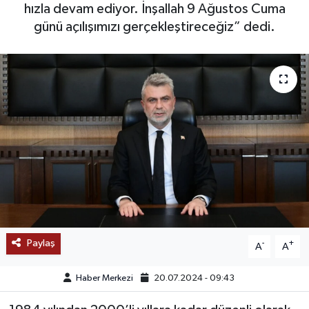
hızla devam ediyor. İnşallah 9 Ağustos Cuma
SAĞLIK
günü açılışımızı gerçekleştireceğiz” dedi.
EĞİTİM
BÖLGE
KEŞFET
POPÜLER
DÜNYA
TREND
Paylaş
-
+
A
A
MEDYA
Haber Merkezi
20.07.2024 - 09:43
OTOMOTİV