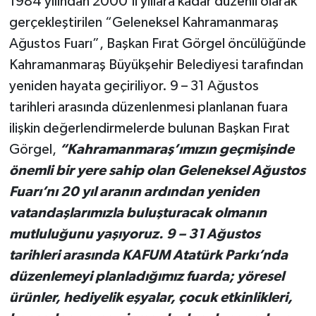
1984 yılından 2000’li yıllara kadar düzenli olarak
gerçekleştirilen “Geleneksel Kahramanmaraş
TEKNOLOJİ
Ağustos Fuarı”, Başkan Fırat Görgel öncülüğünde
Kahramanmaraş Büyükşehir Belediyesi tarafından
YAŞAM
yeniden hayata geçiriliyor. 9 – 31 Ağustos
KÜLTÜR SANAT
tarihleri arasında düzenlenmesi planlanan fuara
ilişkin değerlendirmelerde bulunan Başkan Fırat
Görgel,
“Kahramanmaraş’ımızın geçmişinde
önemli bir yere sahip olan Geleneksel Ağustos
Fuarı’nı 20 yıl aranın ardından yeniden
vatandaşlarımızla buluşturacak olmanın
mutluluğunu yaşıyoruz. 9 – 31 Ağustos
tarihleri arasında KAFUM Atatürk Parkı’nda
düzenlemeyi planladığımız fuarda; yöresel
ürünler, hediyelik eşyalar, çocuk etkinlikleri,