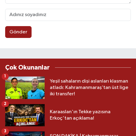
Gönder
Çok Okunanlar
1
Yeşil sahaların dişi aslanları klasman
atladı: Kahramanmaraş’tan üst lige
iki transfer!
2
Karaaslan'ın Tekke yazısına
Erkoç'tan açıklama!
3