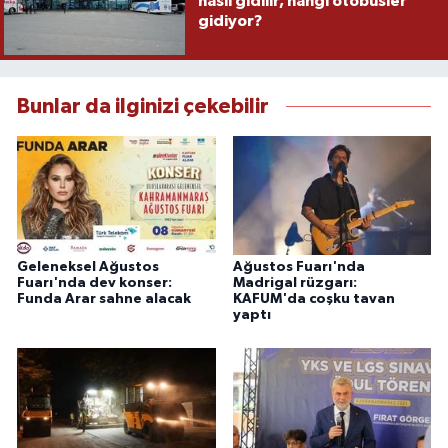
nasıl gidilir, hangi otobüsler
gidiyor?
Bunlar da ilginizi çekebilir
Geleneksel Ağustos
Ağustos Fuarı'nda
Fuarı'nda dev konser:
Madrigal rüzgarı:
Funda Arar sahne alacak
KAFUM'da coşku tavan
yaptı