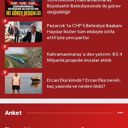
SON DAKİKA | Kahramanmaraş
Büyükşehir Belediyesinde iki görev
değişikliği!
4
Pazarcık'ta CHP’li Belediye Başkanı
Haydar İkizler tüm ekibiyle istifa
etti! İşte yeni partisi
5
Kahramanmaraş'a dev yatırım: 83.4
Milyarlık projede imzalar atıldı
6
Ercan Ekşi kimdir? Ercan Ekşi nereli,
kaç yaşında ve neden öldü?
Anket