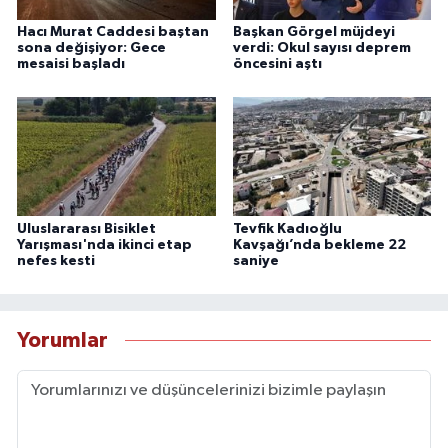
Hacı Murat Caddesi baştan
Başkan Görgel müjdeyi
sona değişiyor: Gece
verdi: Okul sayısı deprem
mesaisi başladı
öncesini aştı
Uluslararası Bisiklet
Tevfik Kadıoğlu
Yarışması'nda ikinci etap
Kavşağı’nda bekleme 22
nefes kesti
saniye
Yorumlar