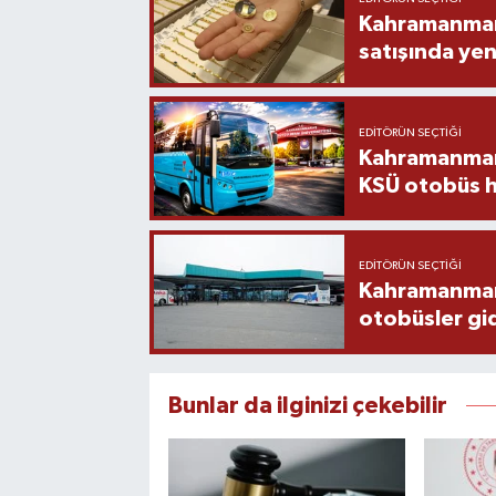
Kahramanmara
satışında yen
EDITÖRÜN SEÇTIĞI
Kahramanmara
KSÜ otobüs h
EDITÖRÜN SEÇTIĞI
Kahramanmaraş
otobüsler gi
Bunlar da ilginizi çekebilir