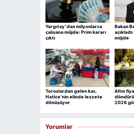
Yargıtay'dan milyonlarca
Bakan Ba
çalışana müjde: Prim kararı
açıkladı
çıktı
müjde
Toroslardan gelen kar,
Altın fiy
Hatice’nin elinde lezzete
döndürü
dönüşüyor
2026 gün
Yorumlar