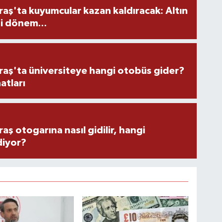
ş'ta kuyumcular kazan kaldıracak: Altın
i dönem...
ş'ta üniversiteye hangi otobüs gider?
atları
 otogarına nasıl gidilir, hangi
diyor?