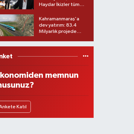
Haydar İkizler tüm
ekibiyle istifa etti! İşte
yeni partisi
Kahramanmaraş'a
dev yatırım: 83.4
Milyarlık projede
imzalar atıldı
nket
konomiden memnun
usunuz?
Ankete Katıl