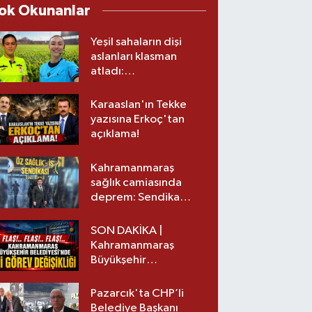
ok Okunanlar
Yeşil sahaların dişi
aslanları klasman
atladı:
Kahramanmaraş’tan
üst lige iki transfer!
Karaaslan'ın Tekke
yazısına Erkoç'tan
açıklama!
Kahramanmaraş
sağlık camiasında
deprem: Sendika
başkanı istifa etti
SON DAKİKA |
Kahramanmaraş
Büyükşehir
Belediyesinde iki
görev değişikliği!
Pazarcık'ta CHP’li
Belediye Başkanı