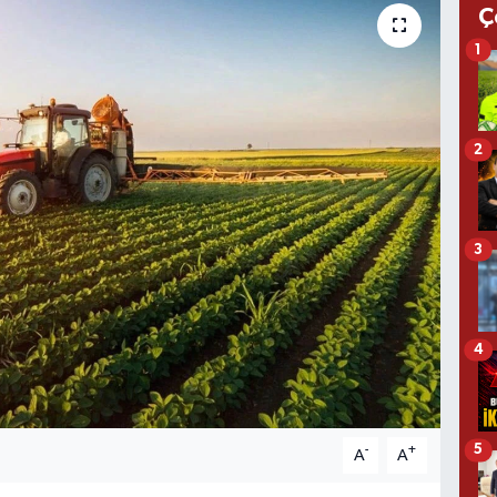
Ç
1
2
3
4
5
-
+
A
A