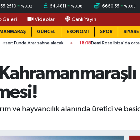
55,2510
64,4811
6660.55
%
0.32
%
0.38
%
0.03
o Galeri
Videolar
Canlı Yayın
AMANMARAŞ
GÜNCEL
EKONOMİ
SPOR
SİYASE
Arar sahne alacak
16:15
Demi Rose Ibiza'da ortaya çıktı: Son h
Kahramanmaraşlı Ç
mesi!
ım ve hayvancılık alanında üretici ve bes