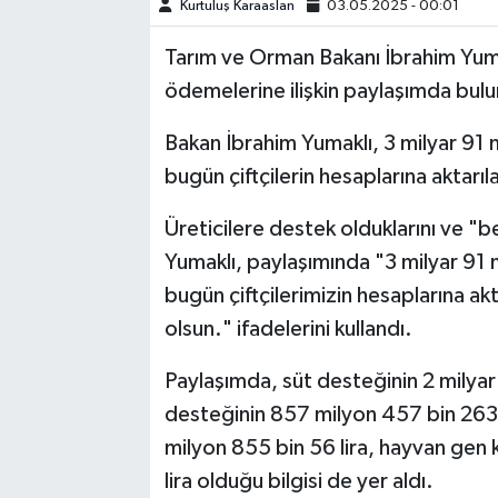
Kurtuluş Karaaslan
03.05.2025 - 00:01
TEKNOLOJİ
Tarım ve Orman Bakanı İbrahim Yu
ödemelerine ilişkin paylaşımda bul
YAŞAM
Bakan İbrahim Yumaklı, 3 milyar 91
KÜLTÜR SANAT
bugün çiftçilerin hesaplarına aktarıla
Üreticilere destek olduklarını ve "be
Yumaklı, paylaşımında "3 milyar 91
bugün çiftçilerimizin hesaplarına akt
olsun." ifadelerini kullandı.
Paylaşımda, süt desteğinin 2 milyar
desteğinin 857 milyon 457 bin 263 li
milyon 855 bin 56 lira, hayvan gen 
lira olduğu bilgisi de yer aldı.