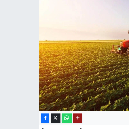
SAĞLIK
EĞİTİM
BÖLGE
KEŞFET
POPÜLER
DÜNYA
TREND
MEDYA
OTOMOTİV