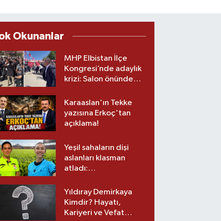
ok Okunanlar
MHP Elbistan İlçe
Kongresi’nde adaylık
krizi: Salon önünde
biber gazlı müdahale
Karaaslan'ın Tekke
yazısına Erkoç'tan
açıklama!
Yeşil sahaların dişi
aslanları klasman
atladı:
Kahramanmaraş’tan
üst lige iki transfer!
Yıldıray Demirkaya
Kimdir? Hayatı,
Kariyeri ve Vefat