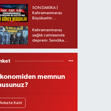
Nedeni Nedir?
SON DAKİKA |
Kahramanmaraş
Büyükşehir
Belediyesinde iki
görev değişikliği!
Kahramanmaraş
sağlık camiasında
deprem: Sendika
başkanı istifa etti
nket
konomiden memnun
usunuz?
Ankete Katıl