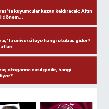
ş'ta kuyumcular kazan kaldıracak: Altın
i dönem...
ş'ta üniversiteye hangi otobüs gider?
atları
 otogarına nasıl gidilir, hangi
diyor?