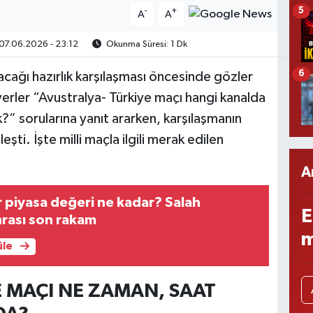
5
-
+
A
A
07.06.2026 - 23:12
Okunma Süresi: 1 Dk
6
yacağı hazırlık karşılaşması öncesinde gözler
erler “Avustralya- Türkiye maçı hangi kanalda
?” sorularına yanıt ararken, karşılaşmanın
şti. İşte milli maçla ilgili merak edilen
A
 piyasa değeri ne kadar? Salah
E
nrası son rakam
m
üle
E MAÇI NE ZAMAN, SAAT