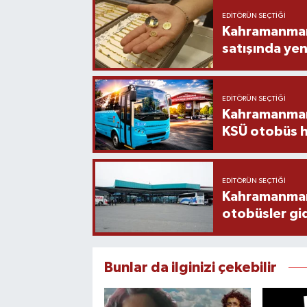
EDITÖRÜN SEÇTIĞI
Kahramanmara
satışında yen
EDITÖRÜN SEÇTIĞI
Kahramanmara
KSÜ otobüs h
EDITÖRÜN SEÇTIĞI
Kahramanmaraş
otobüsler gi
Bunlar da ilginizi çekebilir