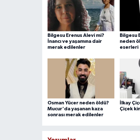
Bilgesu Erenus Alevi mi?
Bilgesu 
İnancı ve yaşamına dair
neden öl
merak edilenler
eserleri
Osman Yücer neden öldü?
İlkay Çi
Mucur'da yaşanan kaza
Çiçek ki
sonrası merak edilenler