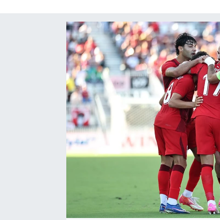
SAĞLIK
EĞİTİM
BÖLGE
KEŞFET
POPÜLER
DÜNYA
TREND
MEDYA
OTOMOTİV