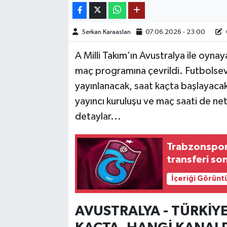
TEKNOLOJİ
Serkan Karaaslan
07.06.2026 - 23:00
YAŞAM
A Milli Takım’ın Avustralya ile oyna
maç programına çevrildi. Futbolsev
KÜLTÜR SANAT
yayınlanacak, saat kaçta başlayacak
yayıncı kuruluşu ve maç saati de netle
detaylar...
Trabzonspor
transferi so
İçeriği Görünt
AVUSTRALYA - TÜRKİY