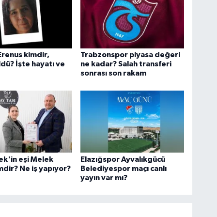
Erenus kimdir,
Trabzonspor piyasa değeri
dü? İşte hayatı ve
ne kadar? Salah transferi
sonrası son rakam
çek'in eşi Melek
Elazığspor Ayvalıkgücü
mdir? Ne iş yapıyor?
Belediyespor maçı canlı
yayın var mı?