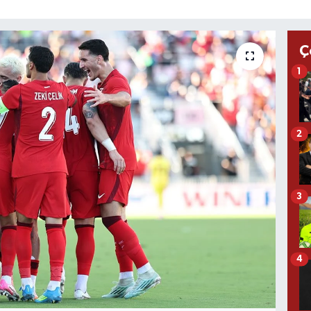
Ç
1
2
3
4