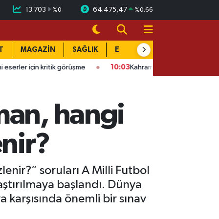
13.703
64.475,47
%
0
%
0.66
T
MAGAZİN
SAĞLIK
EĞİTİM
YAŞAM
DÜN
 kritik görüşme
10:03
Kahramanmaraş OSB’de korkutan yangın:
man, hangi
enir?
nir?” soruları A Milli Futbol
aştırılmaya başlandı. Dünya
a karşısında önemli bir sınav