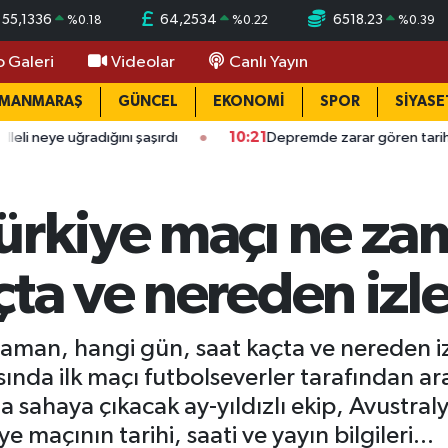
55,1336
64,2534
6518.23
%
0.18
%
0.22
%
0.39
o Galeri
Videolar
Canlı Yayın
AMANMARAŞ
GÜNCEL
EKONOMİ
SPOR
SİYASE
ğradığını şaşırdı
10:21
Depremde zarar gören tarihi eserler için
ürkiye maçı ne za
çta ve nereden izl
aman, hangi gün, saat kaçta ve nereden izle
nda ilk maçı futbolseverler tarafından ar
 sahaya çıkacak ay-yıldızlı ekip, Avustraly
e maçının tarihi, saati ve yayın bilgileri...