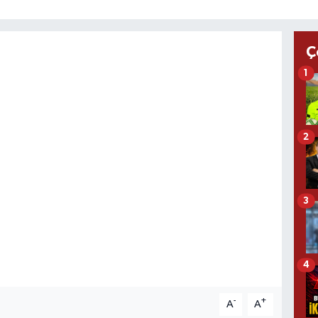
Ç
1
2
3
4
-
+
A
A