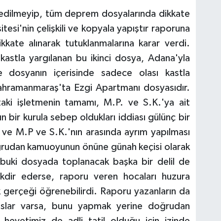
r edilmeyip, tüm deprem dosyalarında dikkate
tesi'nin çelişkili ve kopyala yapıştır raporuna
ikkate alınarak tutuklanmalarına karar verdi.
astla yargılanan bu ikinci dosya, Adana'yla
ce dosyanın içerisinde sadece olası kastla
Kahramanmaraş'ta Ezgi Apartmanı dosyasıdır.
taki işletmenin tamamı, M.P. ve S.K.'ya ait
n bir kurula sebep oldukları iddiası gülünç bir
 ve M.P ve S.K.'nın arasında ayrım yapılması
ğrudan kamuoyunun önüne günah keçisi olarak
Halbuki dosyada toplanacak başka bir delil de
kdir ederse, raporu veren hocaları huzura
ak gerçeği öğrenebilirdi. Raporu yazanların da
suslar varsa, bunu yapmak yerine doğrudan
 heyetimiz de adli tatil olduğu için izinde