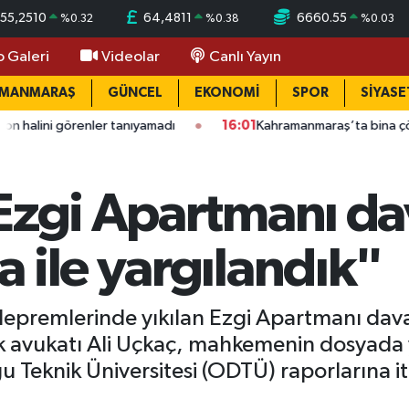
55,2510
64,4811
6660.55
%
0.32
%
0.38
%
0.03
o Galeri
Videolar
Canlı Yayın
AMANMARAŞ
GÜNCEL
EKONOMİ
SPOR
SİYASE
enler tanıyamadı
16:01
Kahramanmaraş’ta bina çöktü: Mahalled
"Ezgi Apartmanı d
 ile yargılandık"
premlerinde yıkılan Ezgi Apartmanı dava
ık avukatı Ali Uçkaç, mahkemenin dosyada 
u Teknik Üniversitesi (ODTÜ) raporlarına it