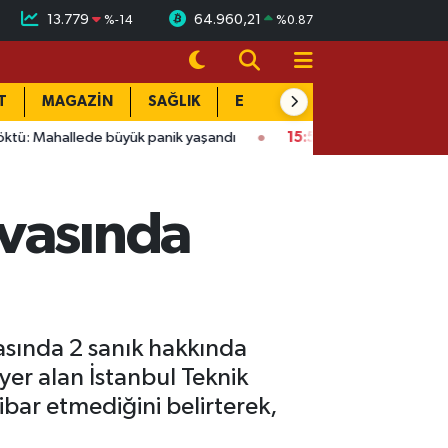
13.779
64.960,21
%
-14
%
0.87
T
MAGAZİN
SAĞLIK
EĞİTİM
YAŞAM
DÜN
e büyük panik yaşandı
15:58
Bağlarbaşı Mahallesi'nde 101. bul
avasında
sında 2 sanık hakkında
yer alan İstanbul Teknik
ibar etmediğini belirterek,