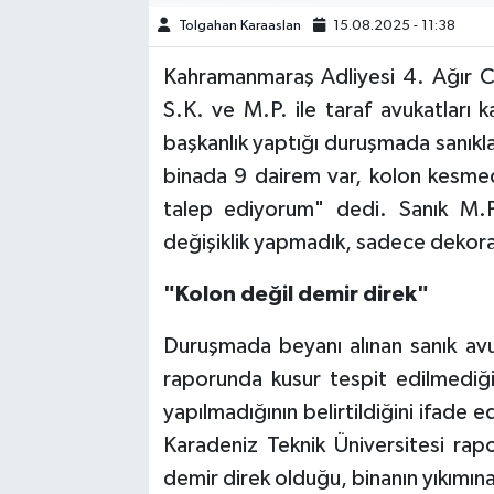
Tolgahan Karaaslan
15.08.2025 - 11:38
TEKNOLOJİ
Kahramanmaraş Adliyesi 4. Ağır C
YAŞAM
S.K. ve M.P. ile taraf avukatları k
başkanlık yaptığı duruşmada sanıkla
KÜLTÜR SANAT
binada 9 dairem var, kolon kesme
talep ediyorum" dedi. Sanık M.P.
değişiklik yapmadık, sadece dekoratif
"Kolon değil demir direk"
Duruşmada beyanı alınan sanık avuk
raporunda kusur tespit edilmediği
yapılmadığının belirtildiğini ifade
Karadeniz Teknik Üniversitesi rapor
demir direk olduğu, binanın yıkımına