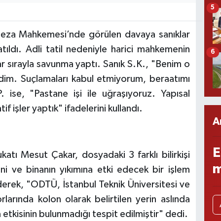
5
eza Mahkemesi’nde görülen davaya sanıklar
atıldı. Adli tatil nedeniyle harici mahkemenin
6
r sırayla savunma yaptı. Sanık S.K., "Benim o
dim. Suçlamaları kabul etmiyorum, beraatımı
 ise, "Pastane işi ile uğraşıyoruz. Yapısal
 işler yaptık" ifadelerini kullandı.
A
E
atı Mesut Çakar, dosyadaki 3 farklı bilirkişi
m
ni ve binanın yıkımına etki edecek bir işlem
 ederek, "ODTÜ, İstanbul Teknik Üniversitesi ve
larında kolon olarak belirtilen yerin aslında
 etkisinin bulunmadığı tespit edilmiştir" dedi.