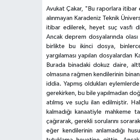
Avukat Çakar, "Bu raporlara itiba
alınmayan Karadeniz Teknik Üniversi
itibar edilerek, heyet suç vasfı d
Ancak deprem dosyalarında olası k
birlikte bu ikinci dosya, binler
yargılaması yapılan dosyalardan 
Burada binadaki dokuz daire, alt
olmasına rağmen kendilerinin binanı
iddia. Yapmış oldukları eylemlerde
gerekirken, bu bile yapılmadan do
atılmış ve suçlu ilan edilmiştir. 
kalmadığı kanaatiyle mahkeme ta
çağırarak, gerekli sorularını sorar
eğer kendilerinin anlamadığı hu
tutuklama heyetine gittin. Ancak