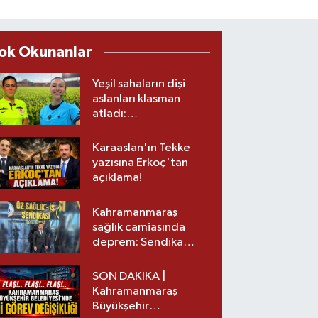
ok Okunanlar
Yeşil sahaların dişi
aslanları klasman
atladı:
Kahramanmaraş’tan
üst lige iki transfer!
Karaaslan'ın Tekke
yazısına Erkoç'tan
açıklama!
Kahramanmaraş
sağlık camiasında
deprem: Sendika
başkanı istifa etti
SON DAKİKA |
Kahramanmaraş
Büyükşehir