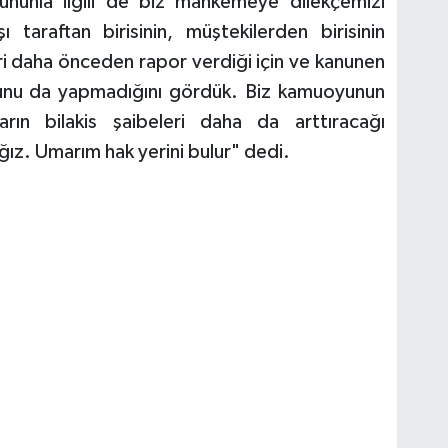
Bununla ilgili de biz mahkemeye dilekçemizi
ı taraftan birisinin, müştekilerden birisinin
ri daha önceden rapor verdiği için ve kanunen
bunu da yapmadığını gördük. Biz kamuoyunun
rarın bilakis şaibeleri daha da arttıracağı
ğız. Umarım hak yerini bulur" dedi.