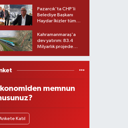
Belediyesinde iki
görev değişikliği!
Pazarcık'ta CHP’li
Belediye Başkanı
Haydar İkizler tüm
ekibiyle istifa etti! İşte
yeni partisi
Kahramanmaraş'a
dev yatırım: 83.4
Milyarlık projede
imzalar atıldı
nket
konomiden memnun
usunuz?
Ankete Katıl